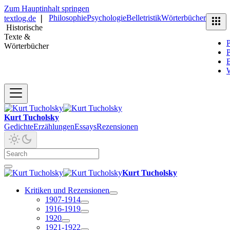
Zum Hauptinhalt springen
Philosophie
Psychologie
Belletristik
Wörterbücher
textlog.de
❘
Historische
Texte &
P
Wörterbücher
P
B
Kurt Tucholsky
Gedichte
Erzählungen
Essays
Rezensionen
Kurt Tucholsky
Kritiken und Rezensionen
1907-1914
1916-1919
1920
1921-1922