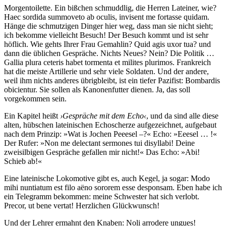
Morgentoilette. Ein bißchen schmuddlig, die Herren Lateiner, wie?
Haec sordida summoveto ab oculis, invisent me fortasse quidam.
Hänge die schmutzigen Dinger hier weg, dass man sie nicht sieht;
ich bekomme vielleicht Besuch! Der Besuch kommt und ist sehr
höflich. Wie gehts Ihrer Frau Gemahlin? Quid agis uxor tua? und
dann die üblichen Gespräche. Nichts Neues? Nein? Die Politik …
Gallia plura ceteris habet tormenta et milites plurimos. Frankreich
hat die meiste Artillerie und sehr viele Soldaten. Und der andere,
weil ihm nichts anderes übrigbleibt, ist ein tiefer Pazifist: Bombardis
obicientur. Sie sollen als Kanonenfutter dienen. Ja, das soll
vorgekommen sein.
Ein Kapitel heißt
›Gespräche mit dem Echo‹
, und da sind alle diese
alten, hübschen lateinischen Echoscherze aufgezeichnet, aufgebaut
nach dem Prinzip: »Wat is Jochen Peeesel –?« Echo: »Eeesel … !«
Der Rufer: »Non me delectant sermones tui disyllabi! Deine
zweisilbigen Gespräche gefallen mir nicht!« Das Echo: »Abi!
Schieb ab!«
Eine lateinische Lokomotive gibt es, auch Kegel, ja sogar: Modo
mihi nuntiatum est filo aëno sororem esse desponsam. Eben habe ich
ein Telegramm bekommen: meine Schwester hat sich verlobt.
Precor, ut bene vertat! Herzlichen Glückwunsch!
Und der Lehrer ermahnt den Knaben: Noli arrodere ungues!