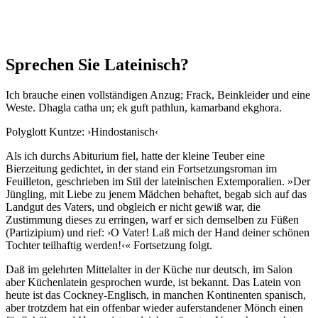
Sprechen Sie Lateinisch?
Ich brauche einen vollständigen Anzug; Frack, Beinkleider und eine
Weste. Dhagla catha un; ek guft pathlun, kamarband ekghora.
Polyglott Kuntze: ›Hindostanisch‹
Als ich durchs Abiturium fiel, hatte der kleine Teuber eine
Bierzeitung gedichtet, in der stand ein Fortsetzungsroman im
Feuilleton, geschrieben im Stil der lateinischen Extemporalien. »Der
Jüngling, mit Liebe zu jenem Mädchen behaftet, begab sich auf das
Landgut des Vaters, und obgleich er nicht gewiß war, die
Zustimmung dieses zu erringen, warf er sich demselben zu Füßen
(Partizipium) und rief: ›O Vater! Laß mich der Hand deiner schönen
Tochter teilhaftig werden!‹« Fortsetzung folgt.
Daß im gelehrten Mittelalter in der Küche nur deutsch, im Salon
aber Küchenlatein gesprochen wurde, ist bekannt. Das Latein von
heute ist das Cockney-Englisch, in manchen Kontinenten spanisch,
aber trotzdem hat ein offenbar wieder auferstandener Mönch einen