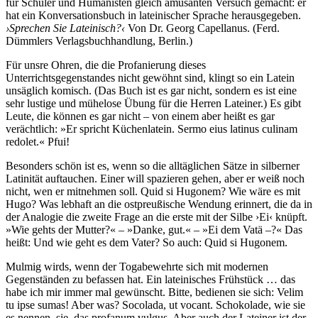
für Schüler und Humanisten gleich amüsanten Versuch gemacht: er
hat ein Konversationsbuch in lateinischer Sprache herausgegeben.
›Sprechen Sie Lateinisch?‹
Von Dr. Georg Capellanus. (Ferd.
Dümmlers Verlagsbuchhandlung, Berlin.)
Für unsre Ohren, die die Profanierung dieses
Unterrichtsgegenstandes nicht gewöhnt sind, klingt so ein Latein
unsäglich komisch. (Das Buch ist es gar nicht, sondern es ist eine
sehr lustige und mühelose Übung für die Herren Lateiner.) Es gibt
Leute, die können es gar nicht – von einem aber heißt es gar
verächtlich: »Er spricht Küchenlatein. Sermo eius latinus culinam
redolet.« Pfui!
Besonders schön ist es, wenn so die alltäglichen Sätze in silberner
Latinität auftauchen. Einer will spazieren gehen, aber er weiß noch
nicht, wen er mitnehmen soll. Quid si Hugonem? Wie wäre es mit
Hugo? Was lebhaft an die ostpreußische Wendung erinnert, die da in
der Analogie die zweite Frage an die erste mit der Silbe ›Ei‹ knüpft.
»Wie gehts der Mutter?« – »Danke, gut.« – »Ei dem Vatä –?« Das
heißt: Und wie geht es dem Vater? So auch: Quid si Hugonem.
Mulmig wirds, wenn der Togabewehrte sich mit modernen
Gegenständen zu befassen hat. Ein lateinisches Frühstück … das
habe ich mir immer mal gewünscht. Bitte, bedienen sie sich: Velim
tu ipse sumas! Aber was? Socolada, ut vocant. Schokolade, wie sie
es nennen, sie, das profanum vulgus. Aber auch der Lateiner ist der