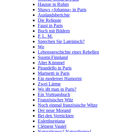
Hausse in Ruhm
Shaws »Johanna« in Paris
Auslandsberichte
Die Reliquie
Faust in Paris
Buch mit Bildern
P. L. M.
Sprechen Sie Lateinisch?
Wo
Lebensgeschichte eines Rebellen
Suomi-Finnland
Alter Kümmel
Pirandello in Paris
Marinetti in Paris
Ein moderner Humorist
Zwei Lärme
Wo ißt man in Paris?
Ein Vortragsbuch
Französischer Witz
Noch einmal französische Witze
Der neue Morand
Bei den Verrückten
Eulenburgiana
Clément Vautel
Naturalismus? Naturalismus!