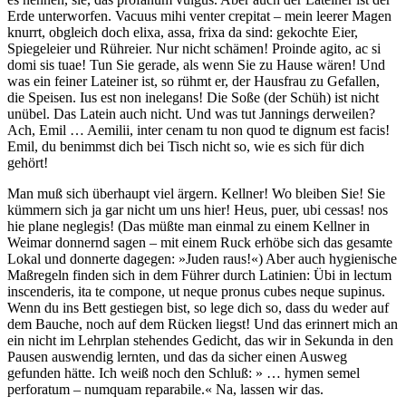
Erde unterworfen. Vacuus mihi venter crepitat – mein leerer Magen
knurrt, obgleich doch elixa, assa, frixa da sind: gekochte Eier,
Spiegeleier und Rühreier. Nur nicht schämen! Proinde agito, ac si
domi sis tuae! Tun Sie gerade, als wenn Sie zu Hause wären! Und
was ein feiner Lateiner ist, so rühmt er, der Hausfrau zu Gefallen,
die Speisen. Ius est non inelegans! Die Soße (der Schüh) ist nicht
unübel. Das Latein auch nicht. Und was tut Jannings derweilen?
Ach, Emil … Aemilii, inter cenam tu non quod te dignum est facis!
Emil, du benimmst dich bei Tisch nicht so, wie es sich für dich
gehört!
Man muß sich überhaupt viel ärgern. Kellner! Wo bleiben Sie! Sie
kümmern sich ja gar nicht um uns hier! Heus, puer, ubi cessas! nos
hie plane neglegis! (Das müßte man einmal zu einem Kellner in
Weimar donnernd sagen – mit einem Ruck erhöbe sich das gesamte
Lokal und donnerte dagegen: »Juden raus!«) Aber auch hygienische
Maßregeln finden sich in dem Führer durch Latinien: Übi in lectum
inscenderis, ita te compone, ut neque pronus cubes neque supinus.
Wenn du ins Bett gestiegen bist, so lege dich so, dass du weder auf
dem Bauche, noch auf dem Rücken liegst! Und das erinnert mich an
ein nicht im Lehrplan stehendes Gedicht, das wir in Sekunda in den
Pausen auswendig lernten, und das da sicher einen Ausweg
gefunden hätte. Ich weiß noch den Schluß: » … hymen semel
perforatum – numquam reparabile.« Na, lassen wir das.