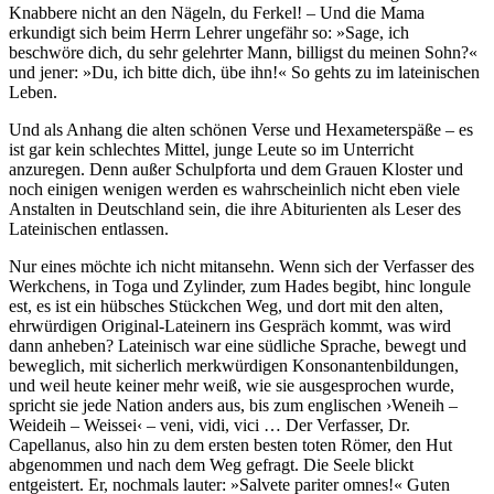
Knabbere nicht an den Nägeln, du Ferkel! – Und die Mama
erkundigt sich beim Herrn Lehrer ungefähr so: »Sage, ich
beschwöre dich, du sehr gelehrter Mann, billigst du meinen Sohn?«
und jener: »Du, ich bitte dich, übe ihn!« So gehts zu im lateinischen
Leben.
Und als Anhang die alten schönen Verse und Hexameterspäße – es
ist gar kein schlechtes Mittel, junge Leute so im Unterricht
anzuregen. Denn außer Schulpforta und dem Grauen Kloster und
noch einigen wenigen werden es wahrscheinlich nicht eben viele
Anstalten in Deutschland sein, die ihre Abiturienten als Leser des
Lateinischen entlassen.
Nur eines möchte ich nicht mitansehn. Wenn sich der Verfasser des
Werkchens, in Toga und Zylinder, zum Hades begibt, hinc longule
est, es ist ein hübsches Stückchen Weg, und dort mit den alten,
ehrwürdigen Original-Lateinern ins Gespräch kommt, was wird
dann anheben? Lateinisch war eine südliche Sprache, bewegt und
beweglich, mit sicherlich merkwürdigen Konsonantenbildungen,
und weil heute keiner mehr weiß, wie sie ausgesprochen wurde,
spricht sie jede Nation anders aus, bis zum englischen ›Weneih –
Weideih – Weissei‹ – veni, vidi, vici … Der Verfasser, Dr.
Capellanus, also hin zu dem ersten besten toten Römer, den Hut
abgenommen und nach dem Weg gefragt. Die Seele blickt
entgeistert. Er, nochmals lauter: »Salvete pariter omnes!« Guten