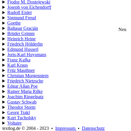
Fjodor M. Dostojewski
Joseph von Eichendorff
Rudolf Eisler
Sigmund Freud
Goethe
Baltasar Gracián
Neu
Brüder Grimm
Heinrich Heine
Friedrich Hölderlin
Edmund Husserl
Joris-Karl Huysmans
Franz Kafka
Karl Kraus
Fritz Mauthner
Christian Morgenstern
Friedrich Nietzsche
Edgar Allan Poe
Rainer Maria Rilke
Joachim Ringelnatz
Gustav Schwab
Theodor Storm
Georg Trakl
Kurt Tucholsky
Voltaire
textlog.de © 2004 - 2023
•
Impressum
•
Datenschutz