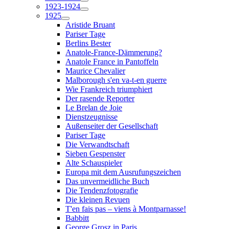
1923-1924
1925
Aristide Bruant
Pariser Tage
Berlins Bester
Anatole-France-Dämmerung?
Anatole France in Pantoffeln
Maurice Chevalier
Malborough s'en va-t-en guerre
Wie Frankreich triumphiert
Der rasende Reporter
Le Brelan de Joie
Dienstzeugnisse
Außenseiter der Gesellschaft
Pariser Tage
Die Verwandtschaft
Sieben Gespenster
Alte Schauspieler
Europa mit dem Ausrufungszeichen
Das unvermeidliche Buch
Die Tendenzfotografie
Die kleinen Revuen
T'en fais pas – viens à Montparnasse!
Babbitt
George Grosz in Paris