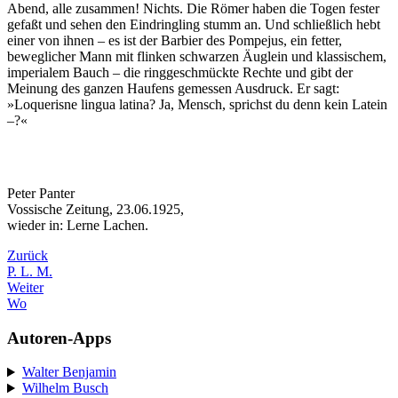
Abend, alle zusammen! Nichts. Die Römer haben die Togen fester
gefaßt und sehen den Eindringling stumm an. Und schließlich hebt
einer von ihnen – es ist der Barbier des Pompejus, ein fetter,
beweglicher Mann mit flinken schwarzen Äuglein und klassischem,
imperialem Bauch – die ringgeschmückte Rechte und gibt der
Meinung des ganzen Haufens gemessen Ausdruck. Er sagt:
»Loquerisne lingua latina? Ja, Mensch, sprichst du denn kein Latein
–?«
Peter Panter
Vossische Zeitung, 23.06.1925,
wieder in: Lerne Lachen.
Zurück
P. L. M.
Weiter
Wo
Autoren-Apps
Walter Benjamin
Wilhelm Busch