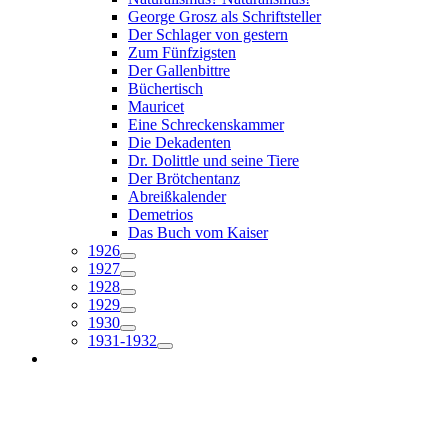
George Grosz als Schriftsteller
Der Schlager von gestern
Zum Fünfzigsten
Der Gallenbittre
Büchertisch
Mauricet
Eine Schreckenskammer
Die Dekadenten
Dr. Dolittle und seine Tiere
Der Brötchentanz
Abreißkalender
Demetrios
Das Buch vom Kaiser
1926
1927
1928
1929
1930
1931-1932