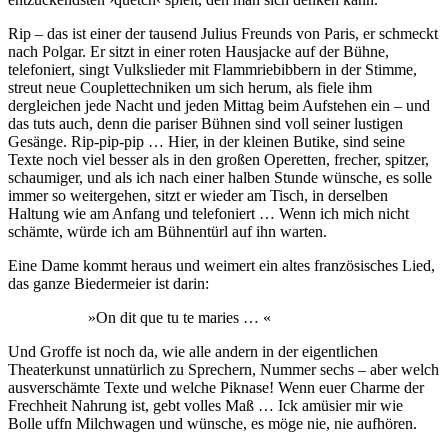
Rip – das ist einer der tausend Julius Freunds von Paris, er schmeckt
nach Polgar. Er sitzt in einer roten Hausjacke auf der Bühne,
telefoniert, singt Vulkslieder mit Flammriebibbern in der Stimme,
streut neue Couplettechniken um sich herum, als fiele ihm
dergleichen jede Nacht und jeden Mittag beim Aufstehen ein – und
das tuts auch, denn die pariser Bühnen sind voll seiner lustigen
Gesänge. Rip-pip-pip … Hier, in der kleinen Butike, sind seine
Texte noch viel besser als in den großen Operetten, frecher, spitzer,
schaumiger, und als ich nach einer halben Stunde wünsche, es solle
immer so weitergehen, sitzt er wieder am Tisch, in derselben
Haltung wie am Anfang und telefoniert … Wenn ich mich nicht
schämte, würde ich am Bühnentürl auf ihn warten.
Eine Dame kommt heraus und weimert ein altes französisches Lied,
das ganze Biedermeier ist darin:
»On dit que tu te maries … «
Und Groffe ist noch da, wie alle andern in der eigentlichen
Theaterkunst unnatürlich zu Sprechern, Nummer sechs – aber welch
ausverschämte Texte und welche Piknase! Wenn euer Charme der
Frechheit Nahrung ist, gebt volles Maß … Ick amüsier mir wie
Bolle uffn Milchwagen und wünsche, es möge nie, nie aufhören.