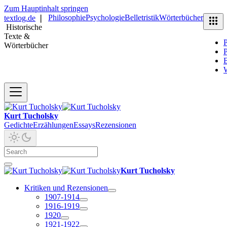
Zum Hauptinhalt springen
Philosophie
Psychologie
Belletristik
Wörterbücher
textlog.de
❘
Historische
Texte &
P
Wörterbücher
P
B
Kurt Tucholsky
Gedichte
Erzählungen
Essays
Rezensionen
Kurt Tucholsky
Kritiken und Rezensionen
1907-1914
1916-1919
1920
1921-1922