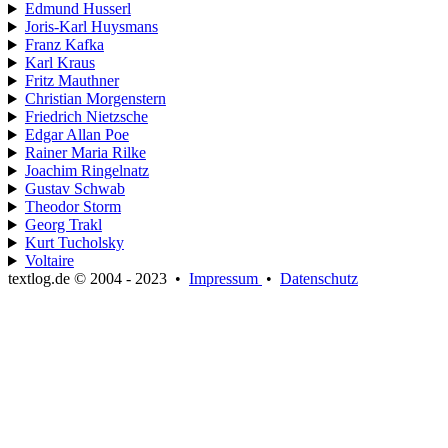
Edmund Husserl
Joris-Karl Huysmans
Franz Kafka
Karl Kraus
Fritz Mauthner
Christian Morgenstern
Friedrich Nietzsche
Edgar Allan Poe
Rainer Maria Rilke
Joachim Ringelnatz
Gustav Schwab
Theodor Storm
Georg Trakl
Kurt Tucholsky
Voltaire
textlog.de © 2004 - 2023
•
Impressum
•
Datenschutz