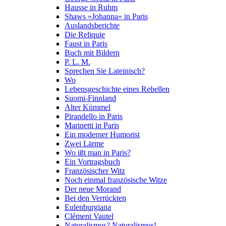
Hausse in Ruhm
Shaws »Johanna« in Paris
Auslandsberichte
Die Reliquie
Faust in Paris
Buch mit Bildern
P. L. M.
Sprechen Sie Lateinisch?
Wo
Lebensgeschichte eines Rebellen
Suomi-Finnland
Alter Kümmel
Pirandello in Paris
Marinetti in Paris
Ein moderner Humorist
Zwei Lärme
Wo ißt man in Paris?
Ein Vortragsbuch
Französischer Witz
Noch einmal französische Witze
Der neue Morand
Bei den Verrückten
Eulenburgiana
Clément Vautel
Naturalismus? Naturalismus!