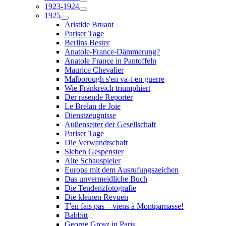
1923-1924
1925
Aristide Bruant
Pariser Tage
Berlins Bester
Anatole-France-Dämmerung?
Anatole France in Pantoffeln
Maurice Chevalier
Malborough s'en va-t-en guerre
Wie Frankreich triumphiert
Der rasende Reporter
Le Brelan de Joie
Dienstzeugnisse
Außenseiter der Gesellschaft
Pariser Tage
Die Verwandtschaft
Sieben Gespenster
Alte Schauspieler
Europa mit dem Ausrufungszeichen
Das unvermeidliche Buch
Die Tendenzfotografie
Die kleinen Revuen
T'en fais pas – viens à Montparnasse!
Babbitt
George Grosz in Paris