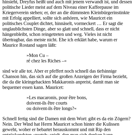
hinsieht, Dreyfus heißt und auch mit jenem verwandt ist, und dessen
politische Lieder meist auf dem Niveau einer Kaffeepause im
Kriegerverein stehen; er, der an die dümmsten Kleinbürgerinstinkte
mit Erfolg appelliert, sollte sich anhören, wie Mauricet ein
politisches Couplet dichtet, hinnäselt, vormeckert … Er sagt die
unglaublichsten Dinge, aber so glatt und schnell, dass er nicht
hängenbleibt, schon reingetreten und weg. Vieles ist nicht
übertragbar, das meiste nicht. Ehe ich erklärt habe, warum er
Maurice Rostand sagen läßt:
»Mon Cu –
ré chez les Riches –«
sind wir alle tot. Aber er pfeffert noch schnell das tiefsinnige
Chanson hin, das sich auf die großen Anzeigen der Firma bezieht,
die da die kleingehackten Makkaronis anpreist, damit man sie
bequemer essen kann. Mauricet:
»Les macaronis, pour être bons,
doivent-ils être courts
ou doivent-ils être longs?«
Schnell fertig sind die Damen mit dem Wort: gibt es da ein Zögern?
Nein. Der Wind hat Herrn Mauricet schon hinter die Kulissen
geweht, woher er bebartet herauskommt und mit Rip den
entzückendsten ›quetch‹ spielt, den man sich denken kann.