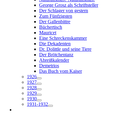
George Grosz als Schriftsteller
Der Schlager von gestern
Zum Fünfzigsten
Der Gallenbittre
Büchertisch
Mauricet
Eine Schreckenskammer
Die Dekadenten
Dr. Dolittle und seine Tiere
Der Brötchentanz
Abreißkalender
Demetrios
Das Buch vom Kaiser
1926
1927
1928
1929
1930
1931-1932