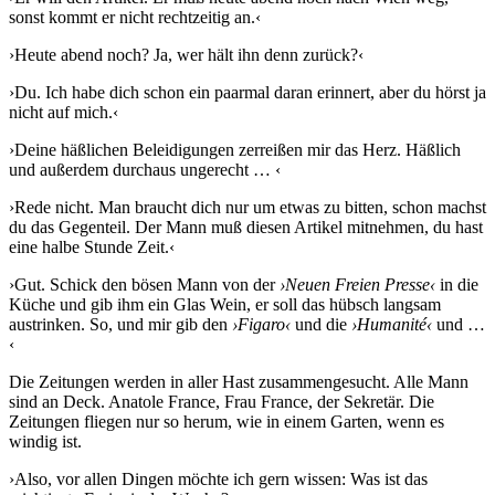
sonst kommt er nicht rechtzeitig an.‹
›Heute abend noch? Ja, wer hält ihn denn zurück?‹
›Du. Ich habe dich schon ein paarmal daran erinnert, aber du hörst ja
nicht auf mich.‹
›Deine häßlichen Beleidigungen zerreißen mir das Herz. Häßlich
und außerdem durchaus ungerecht … ‹
›Rede nicht. Man braucht dich nur um etwas zu bitten, schon machst
du das Gegenteil. Der Mann muß diesen Artikel mitnehmen, du hast
eine halbe Stunde Zeit.‹
›Gut. Schick den bösen Mann von der
›Neuen Freien Presse‹
in die
Küche und gib ihm ein Glas Wein, er soll das hübsch langsam
austrinken. So, und mir gib den
›Figaro‹
und die
›Humanité‹
und …
‹
Die Zeitungen werden in aller Hast zusammengesucht. Alle Mann
sind an Deck. Anatole France, Frau France, der Sekretär. Die
Zeitungen fliegen nur so herum, wie in einem Garten, wenn es
windig ist.
›Also, vor allen Dingen möchte ich gern wissen: Was ist das