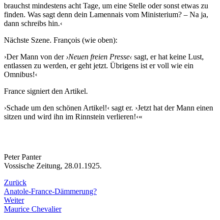
brauchst mindestens acht Tage, um eine Stelle oder sonst etwas zu
finden. Was sagt denn dein Lamennais vom Ministerium? – Na ja,
dann schreibs hin.‹
Nächste Szene. François (wie oben):
›Der Mann von der
›Neuen freien Presse‹
sagt, er hat keine Lust,
entlassen zu werden, er geht jetzt. Übrigens ist er voll wie ein
Omnibus!‹
France signiert den Artikel.
›Schade um den schönen Artikel!‹ sagt er. ›Jetzt hat der Mann einen
sitzen und wird ihn im Rinnstein verlieren!‹«
Peter Panter
Vossische Zeitung, 28.01.1925.
Zurück
Anatole-France-Dämmerung?
Weiter
Maurice Chevalier