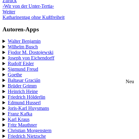
Zurück
›Wir von der Unter-Tertia‹
Weiter
Katharinentag ohne Kußfreiheit
Autoren-Apps
Walter Benjamin
Wilhelm Busch
Fjodor M. Dostojewski
Joseph von Eichendorff
Rudolf Eisler
Sigmund Freud
Goethe
Baltasar Gracián
Neu
Brüder Grimm
Heinrich Heine
Friedrich Hölderlin
Edmund Husserl
Joris-Karl Huysmans
Franz Kafka
Karl Kraus
Fritz Mauthner
Christian Morgenstern
Friedrich Nietzsche