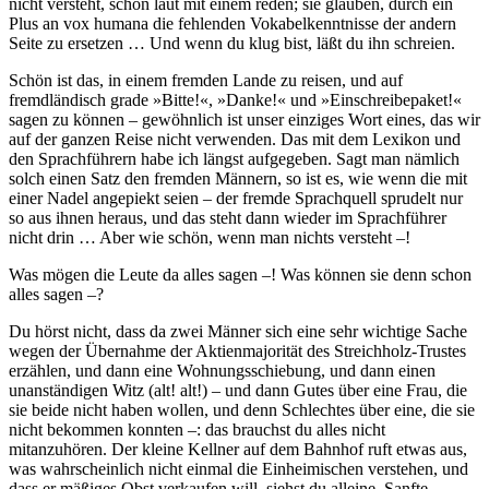
nicht versteht, schön laut mit einem reden; sie glauben, durch ein
Plus an vox humana die fehlenden Vokabelkenntnisse der andern
Seite zu ersetzen … Und wenn du klug bist, läßt du ihn schreien.
Schön ist das, in einem fremden Lande zu reisen, und auf
fremdländisch grade »Bitte!«, »Danke!« und »Einschreibepaket!«
sagen zu können – gewöhnlich ist unser einziges Wort eines, das wir
auf der ganzen Reise nicht verwenden. Das mit dem Lexikon und
den Sprachführern habe ich längst aufgegeben. Sagt man nämlich
solch einen Satz den fremden Männern, so ist es, wie wenn die mit
einer Nadel angepiekt seien – der fremde Sprachquell sprudelt nur
so aus ihnen heraus, und das steht dann wieder im Sprachführer
nicht drin … Aber wie schön, wenn man nichts versteht –!
Was mögen die Leute da alles sagen –! Was können sie denn schon
alles sagen –?
Du hörst nicht, dass da zwei Männer sich eine sehr wichtige Sache
wegen der Übernahme der Aktienmajorität des Streichholz-Trustes
erzählen, und dann eine Wohnungsschiebung, und dann einen
unanständigen Witz (alt! alt!) – und dann Gutes über eine Frau, die
sie beide nicht haben wollen, und denn Schlechtes über eine, die sie
nicht bekommen konnten –: das brauchst du alles nicht
mitanzuhören. Der kleine Kellner auf dem Bahnhof ruft etwas aus,
was wahrscheinlich nicht einmal die Einheimischen verstehen, und
dass er mäßiges Obst verkaufen will, siehst du alleine. Sanfte