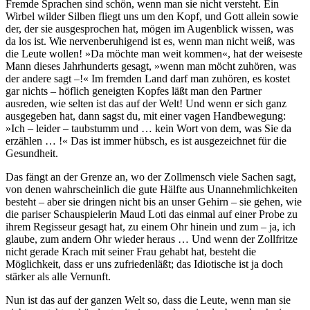
Fremde Sprachen sind schön, wenn man sie nicht versteht. Ein
Wirbel wilder Silben fliegt uns um den Kopf, und Gott allein sowie
der, der sie ausgesprochen hat, mögen im Augenblick wissen, was
da los ist. Wie nervenberuhigend ist es, wenn man nicht weiß, was
die Leute wollen! »Da möchte man weit kommen«, hat der weiseste
Mann dieses Jahrhunderts gesagt, »wenn man möcht zuhören, was
der andere sagt –!« Im fremden Land darf man zuhören, es kostet
gar nichts – höflich geneigten Kopfes läßt man den Partner
ausreden, wie selten ist das auf der Welt! Und wenn er sich ganz
ausgegeben hat, dann sagst du, mit einer vagen Handbewegung:
»Ich – leider – taubstumm und … kein Wort von dem, was Sie da
erzählen … !« Das ist immer hübsch, es ist ausgezeichnet für die
Gesundheit.
Das fängt an der Grenze an, wo der Zollmensch viele Sachen sagt,
von denen wahrscheinlich die gute Hälfte aus Unannehmlichkeiten
besteht – aber sie dringen nicht bis an unser Gehirn – sie gehen, wie
die pariser Schauspielerin Maud Loti das einmal auf einer Probe zu
ihrem Regisseur gesagt hat, zu einem Ohr hinein und zum – ja, ich
glaube, zum andern Ohr wieder heraus … Und wenn der Zollfritze
nicht gerade Krach mit seiner Frau gehabt hat, besteht die
Möglichkeit, dass er uns zufriedenläßt; das Idiotische ist ja doch
stärker als alle Vernunft.
Nun ist das auf der ganzen Welt so, dass die Leute, wenn man sie