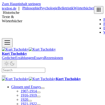
Zum Hauptinhalt springen
Philosophie
Psychologie
Belletristik
Wörterbücher
textlog.de
❘
Historische
Texte &
P
Wörterbücher
P
B
Kurt Tucholsky
Gedichte
Erzählungen
Essays
Rezensionen
Kurt Tucholsky
Glossen und Essays
1907-1914
1916-1919
1920
1921-1922