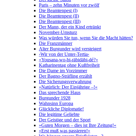
Paris – zehn Minuten vor zwölf
Die Beamtenpest (I)
Die Beamtenpest (II)
Die Beamtenpest (III)
Der Mann, der ein Kind ertränkt
November-Umsturz
Was würden Sie tun, wenn Sie die Macht hätten?
Die Franzmänner
Alter Burgunder wird versteigert
›Wir von der Unter-Tertia‹
»Yousana-wo-bi-räbidäbi-dé?«
Katharinentag ohne Kußfreiheit
Die Dame im Vorzimmer
Der Bagno-Sträfling erzählt
Die Sicherungsverwahrung
»Natürlich: Der Einjährige –!«
Das sprechende Haus
Burgunder 1928
Wahnsinn Europa
Glückliche Diplomatie!
Die legitime Geliebte
Der Geistige und der Sport
»Guten Morgen – dies ist Ihre Zeitung!«
»Erst muß was passieren!«