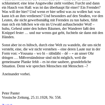
schlummert; eine leise Angstwolke zieht vorüber, Furcht und dann
ein Hauch von Haß: was ist das überhaupt für einer? Ein Fremder?
Was will der hier? Und wenn er hier selbst was zu wollen hat: was
kann ich an ihm verdienen? Und besonders auf den Straßen, vor den
Leuten, die nicht gewerbsmäßig mit Fremden zu tun haben, fühlt
man sich ein bißchen wie ein im Urwald auftauchender Wolf –
huhu, Geheul unter den hohen Bäumen, der Wanderer faßt den
Knüppel fester … und nur wenns gut geht, fuchteln sie dann mit den
Händen.
Sonst aber ist es hübsch, durch eine Welt zu wandeln, die uns nicht
versteht, eine, die wir nicht verstehen – eine deren Laute nur in der
Form von: »Yousana – wo bi – räbidäbi – dé – « an unser Ohr
dringen … Mißverständnisse sind nicht möglich, weil die
gemeinsame Planke fehlt – es ist eine saubere, grundehrliche
Situation. Denn wie sprechen Menschen mit Menschen –?
Aneinander vorbei.
Peter Panter
Vossische Zeitung, 25.11.1928, Nr. 558.