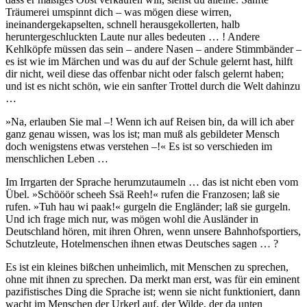
Träumerei umspinnt dich – was mögen diese wirren,
ineinandergekapselten, schnell herausgekollerten, halb
heruntergeschluckten Laute nur alles bedeuten … ! Andere
Kehlköpfe müssen das sein – andere Nasen – andere Stimmbänder –
es ist wie im Märchen und was du auf der Schule gelernt hast, hilft
dir nicht, weil diese das offenbar nicht oder falsch gelernt haben;
und ist es nicht schön, wie ein sanfter Trottel durch die Welt dahinzu
…
»Na, erlauben Sie mal –! Wenn ich auf Reisen bin, da will ich aber
ganz genau wissen, was los ist; man muß als gebildeter Mensch
doch wenigstens etwas verstehen –!« Es ist so verschieden im
menschlichen Leben …
Im Irrgarten der Sprache herumzutaumeln … das ist nicht eben vom
Übel. »Schööör scheeh Ssä Reeh!« rufen die Franzosen; laß sie
rufen. »Tuh hau wi paak!« gurgeln die Engländer; laß sie gurgeln.
Und ich frage mich nur, was mögen wohl die Ausländer in
Deutschland hören, mit ihren Ohren, wenn unsere Bahnhofsportiers,
Schutzleute, Hotelmenschen ihnen etwas Deutsches sagen … ?
Es ist ein kleines bißchen unheimlich, mit Menschen zu sprechen,
ohne mit ihnen zu sprechen. Da merkt man erst, was für ein eminent
pazifistisches Ding die Sprache ist; wenn sie nicht funktioniert, dann
wacht im Menschen der Urkerl auf, der Wilde, der da unten