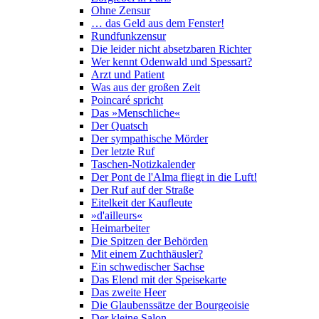
Ohne Zensur
… das Geld aus dem Fenster!
Rundfunkzensur
Die leider nicht absetzbaren Richter
Wer kennt Odenwald und Spessart?
Arzt und Patient
Was aus der großen Zeit
Poincaré spricht
Das »Menschliche«
Der Quatsch
Der sympathische Mörder
Der letzte Ruf
Taschen-Notizkalender
Der Pont de l'Alma fliegt in die Luft!
Der Ruf auf der Straße
Eitelkeit der Kaufleute
»d'ailleurs«
Heimarbeiter
Die Spitzen der Behörden
Mit einem Zuchthäusler?
Ein schwedischer Sachse
Das Elend mit der Speisekarte
Das zweite Heer
Die Glaubenssätze der Bourgeoisie
Der kleine Salon