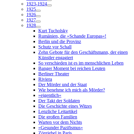
1923-1924
1925
1926
1927
1928
Kurt Tucholsky
Rumänien, die »Schande Europas«!
Berlin und die Provinz
Schutz vor Schall
Zehn Gebote für den Geschäftsmann, der einen
Künstler engagiert
So verschieden ist es im menschlichen Leben
Banger Moment bei reichen Leuten
Berliner Theater
Riviera
Der Mörder und der Staat
Wie benehme ich mich als Mörder?
»eigentlich«
Der Takt der Soldaten
Die Geschichte eines Witzes
Lenzliche Leitartikel
Die großen Familien
Warten vor dem Nichts
»Gesunder Pazifismus«
Zörgiebel in Paris