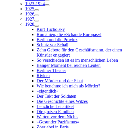
1923-1924
1925
1926
1927
1928
Kurt Tucholsky
Rumänien, die »Schande Europas«!
Berlin und die Provinz
Schutz vor Schall
Zehn Gebote für den Geschäftsmann, der einen
Künstler engagiert
So verschieden ist es im menschlichen Leben
Banger Moment bei reichen Leuten
Berliner Theater
Riviera
Der Mörder und der Staat
Wie benehme ich mich als Mörder?
»eigentlich«
Der Takt der Soldaten
Die Geschichte eines Witzes
Lenzliche Leitartikel
Die großen Familien
Warten vor dem Nichts
»Gesunder Pazifismus«
Zörgiebel in Paris