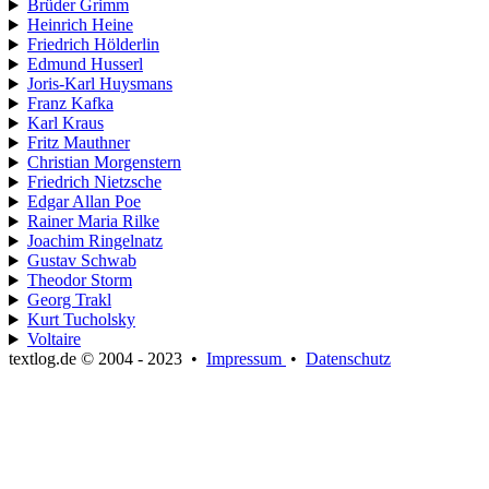
Brüder Grimm
Heinrich Heine
Friedrich Hölderlin
Edmund Husserl
Joris-Karl Huysmans
Franz Kafka
Karl Kraus
Fritz Mauthner
Christian Morgenstern
Friedrich Nietzsche
Edgar Allan Poe
Rainer Maria Rilke
Joachim Ringelnatz
Gustav Schwab
Theodor Storm
Georg Trakl
Kurt Tucholsky
Voltaire
textlog.de © 2004 - 2023
•
Impressum
•
Datenschutz