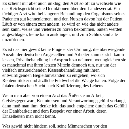
Es scheint mir aber auch unklug, den Arzt so oft zu wechseln wie
das Reichsgericht seine Deduktionen über den Landesverrat. Ein
tüchtiger Arzt wird bei längerer Behandlung den Organismus seines
Patienten gut kennenlernen, und den Nutzen davon hat der Patient.
Läuft er von einem zum andern, so wird er, wie das nicht anders
sein kann, vieles und vielerlei zu hören bekommen, Saiten werden
angeschlagen, keine kann ausklingen, und zum Schluß sind alle
unzufrieden.
Es ist das hier gewiß keine Frage erster Ordnung: die überwiegende
Anzahl der deutschen Angestellten und Arbeiter kann es sich kaum
leisten, Privatbehandlung in Anspruch zu nehmen, wenngleichen sie
es manchmal mit ihren letzten Mitteln dennoch tun, nur um der
vielfach unzureichenden Kassenbehandlung mit ihren
entwürdigenden Begleitumständen zu entgehen, wo sich
Rentendrücker und ärztliche Feldwebel die Waage halten: Folge der
fatalen deutschen Sucht nach Kodifizierung des Lebens.
Wenn man aber von einem Arzt das Äußerste an Arbeit,
Geistesgegenwart, Kenntnissen und Verantwortungsgefühl verlangt,
dann muß man ihm, denke ich, das auch entgelten: durch das Gefühl
der Dankbarkeit und dem Respekt vor einer Arbeit, deren
Einzelheiten man nicht kennt.
Was gewiß nicht hindern soll, seine Mitmenschen vor den