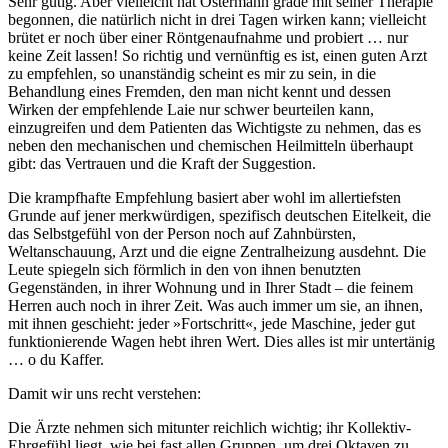
Sehr gütig. Aber vielleicht hat Ostermann grade mit seiner Therapie
begonnen, die natürlich nicht in drei Tagen wirken kann; vielleicht
brütet er noch über einer Röntgenaufnahme und probiert … nur
keine Zeit lassen! So richtig und vernünftig es ist, einen guten Arzt
zu empfehlen, so unanständig scheint es mir zu sein, in die
Behandlung eines Fremden, den man nicht kennt und dessen
Wirken der empfehlende Laie nur schwer beurteilen kann,
einzugreifen und dem Patienten das Wichtigste zu nehmen, das es
neben den mechanischen und chemischen Heilmitteln überhaupt
gibt: das Vertrauen und die Kraft der Suggestion.
Die krampfhafte Empfehlung basiert aber wohl im allertiefsten
Grunde auf jener merkwürdigen, spezifisch deutschen Eitelkeit, die
das Selbstgefühl von der Person noch auf Zahnbürsten,
Weltanschauung, Arzt und die eigne Zentralheizung ausdehnt. Die
Leute spiegeln sich förmlich in den von ihnen benutzten
Gegenständen, in ihrer Wohnung und in Ihrer Stadt – die feinem
Herren auch noch in ihrer Zeit. Was auch immer um sie, an ihnen,
mit ihnen geschieht: jeder »Fortschritt«, jede Maschine, jeder gut
funktionierende Wagen hebt ihren Wert. Dies alles ist mir untertänig
… o du Kaffer.
Damit wir uns recht verstehen:
Die Ärzte nehmen sich mitunter reichlich wichtig; ihr Kollektiv-
Ehrgefühl liegt, wie bei fast allen Gruppen, um drei Oktaven zu