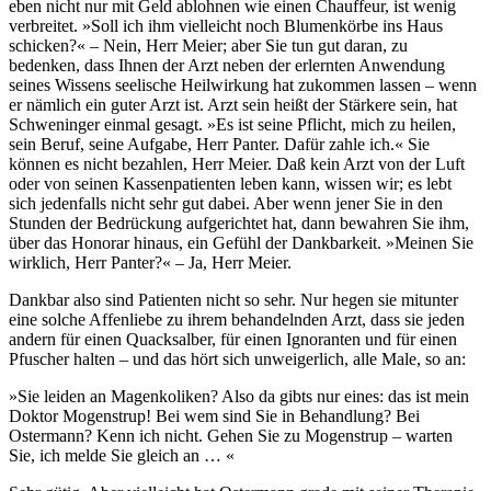
eben nicht nur mit Geld ablohnen wie einen Chauffeur, ist wenig
verbreitet. »Soll ich ihm vielleicht noch Blumenkörbe ins Haus
schicken?« – Nein, Herr Meier; aber Sie tun gut daran, zu
bedenken, dass Ihnen der Arzt neben der erlernten Anwendung
seines Wissens seelische Heilwirkung hat zukommen lassen – wenn
er nämlich ein guter Arzt ist. Arzt sein heißt der Stärkere sein, hat
Schweninger einmal gesagt. »Es ist seine Pflicht, mich zu heilen,
sein Beruf, seine Aufgabe, Herr Panter. Dafür zahle ich.« Sie
können es nicht bezahlen, Herr Meier. Daß kein Arzt von der Luft
oder von seinen Kassenpatienten leben kann, wissen wir; es lebt
sich jedenfalls nicht sehr gut dabei. Aber wenn jener Sie in den
Stunden der Bedrückung aufgerichtet hat, dann bewahren Sie ihm,
über das Honorar hinaus, ein Gefühl der Dankbarkeit. »Meinen Sie
wirklich, Herr Panter?« – Ja, Herr Meier.
Dankbar also sind Patienten nicht so sehr. Nur hegen sie mitunter
eine solche Affenliebe zu ihrem behandelnden Arzt, dass sie jeden
andern für einen Quacksalber, für einen Ignoranten und für einen
Pfuscher halten – und das hört sich unweigerlich, alle Male, so an:
»Sie leiden an Magenkoliken? Also da gibts nur eines: das ist mein
Doktor Mogenstrup! Bei wem sind Sie in Behandlung? Bei
Ostermann? Kenn ich nicht. Gehen Sie zu Mogenstrup – warten
Sie, ich melde Sie gleich an … «