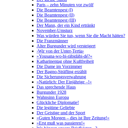
Paris – zehn Minuten vor zwölf
Die Beamtenpest (I)
Die Beamtenpest (II)
Die Beamtenpest (III)
Der Mann, der ein Kind ertränkt
November-Umsturz
Was würden Sie tun, wenn Sie die Macht hätten?
Die Franzmänner
Alter Burgunder wird versteigert
›Wir von der Unter-Tertia‹
»Yousana-wo-bi-räbidäbi-dé?«
Katharinentag ohne Kußfreiheit
Die Dame im Vorzimmer
Der Bagno-Sträfling erzählt
Die Sicherungsverwahrung
»Natürlich: Der Einjährige –!«
Das sprechende Haus
Burgunder 1928
Wahnsinn Europa
Glückliche Diplomatie!
Die legitime Geliebte
Der Geistige und der Sport
»Guten Morgen – dies ist Ihre Zeitung!«
»Erst muß was passieren!«