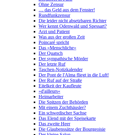
Ohne Zensur
… das Geld aus dem Fenster!
Rundfunkzensur
Die leider nicht absetzbaren Richter
Wer kennt Odenwald und Spessart?
Arzt und Patient
Was aus der großen Zeit
Poincaré spricht
Das »Menschliche«
Der Quatsch
Der sympathische Mörder
Der letzte Ruf
Taschen-Notizkalender
Der Pont de l'Alma fliegt in die Luft!
Der Ruf auf der Straße
Eitelkeit der Kaufleute
»d'ailleurs«
Heimarbeiter
Die Spitzen der Behörden
Mit einem Zuchthäusler?
Ein schwedischer Sachse
Das Elend mit der Speisekarte
Das zweite Heer
Die Glaubenssätze der Bourgeoisie
Der kleine Salon