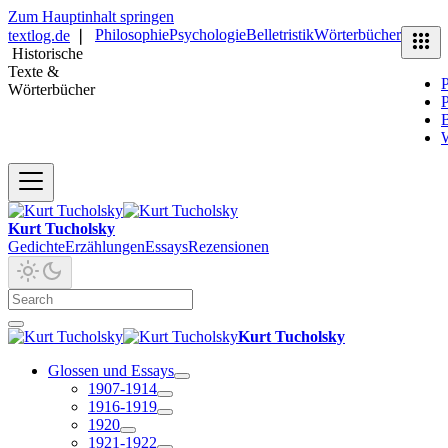
Zum Hauptinhalt springen
Philosophie
Psychologie
Belletristik
Wörterbücher
textlog.de
❘
Historische
Texte &
P
Wörterbücher
P
B
Kurt Tucholsky
Gedichte
Erzählungen
Essays
Rezensionen
Kurt Tucholsky
Glossen und Essays
1907-1914
1916-1919
1920
1921-1922