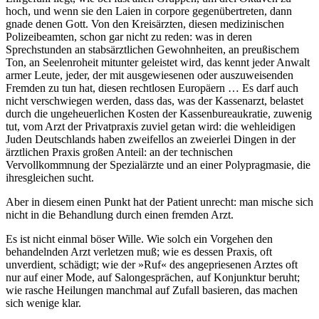
hoch, und wenn sie den Laien in corpore gegenübertreten, dann
gnade denen Gott. Von den Kreisärzten, diesen medizinischen
Polizeibeamten, schon gar nicht zu reden: was in deren
Sprechstunden an stabsärztlichen Gewohnheiten, an preußischem
Ton, an Seelenroheit mitunter geleistet wird, das kennt jeder Anwalt
armer Leute, jeder, der mit ausgewiesenen oder auszuweisenden
Fremden zu tun hat, diesen rechtlosen Europäern … Es darf auch
nicht verschwiegen werden, dass das, was der Kassenarzt, belastet
durch die ungeheuerlichen Kosten der Kassenbureaukratie, zuwenig
tut, vom Arzt der Privatpraxis zuviel getan wird: die wehleidigen
Juden Deutschlands haben zweifellos an zweierlei Dingen in der
ärztlichen Praxis großen Anteil: an der technischen
Vervollkommnung der Spezialärzte und an einer Polypragmasie, die
ihresgleichen sucht.
Aber in diesem einen Punkt hat der Patient unrecht: man mische sich
nicht in die Behandlung durch einen fremden Arzt.
Es ist nicht einmal böser Wille. Wie solch ein Vorgehen den
behandelnden Arzt verletzen muß; wie es dessen Praxis, oft
unverdient, schädigt; wie der »Ruf« des angepriesenen Arztes oft
nur auf einer Mode, auf Salongesprächen, auf Konjunktur beruht;
wie rasche Heilungen manchmal auf Zufall basieren, das machen
sich wenige klar.