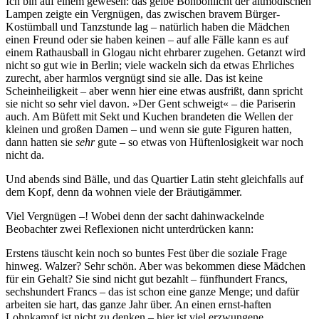
Ich bin auf einem gewesen: das gelbe Bonbonlicht der altmodischen
Lampen zeigte ein Vergnügen, das zwischen bravem Bürger-
Kostümball und Tanzstunde lag – natürlich haben die Mädchen
einen Freund oder sie haben keinen – auf alle Fälle kann es auf
einem Rathausball in Glogau nicht ehrbarer zugehen. Getanzt wird
nicht so gut wie in Berlin; viele wackeln sich da etwas Ehrliches
zurecht, aber harmlos vergnügt sind sie alle. Das ist keine
Scheinheiligkeit – aber wenn hier eine etwas ausfrißt, dann spricht
sie nicht so sehr viel davon. »Der Gent schweigt« – die Pariserin
auch. Am Büfett mit Sekt und Kuchen brandeten die Wellen der
kleinen und großen Damen – und wenn sie gute Figuren hatten,
dann hatten sie
sehr
gute – so etwas von Hüftenlosigkeit war noch
nicht da.
Und abends sind Bälle, und das Quartier Latin steht gleichfalls auf
dem Kopf, denn da wohnen viele der Bräutigämmer.
Viel Vergnügen –! Wobei denn der sacht dahinwackelnde
Beobachter zwei Reflexionen nicht unterdrücken kann:
Erstens täuscht kein noch so buntes Fest über die soziale Frage
hinweg. Walzer? Sehr schön. Aber was bekommen diese Mädchen
für ein Gehalt? Sie sind nicht gut bezahlt – fünfhundert Francs,
sechshundert Francs – das ist schon eine ganze Menge; und dafür
arbeiten sie hart, das ganze Jahr über. An einen ernst-haften
Lohnkampf ist nicht zu denken – hier ist viel erzwungene