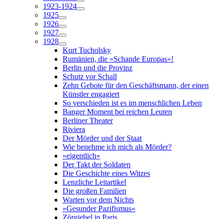
1923-1924
1925
1926
1927
1928
Kurt Tucholsky
Rumänien, die »Schande Europas«!
Berlin und die Provinz
Schutz vor Schall
Zehn Gebote für den Geschäftsmann, der einen
Künstler engagiert
So verschieden ist es im menschlichen Leben
Banger Moment bei reichen Leuten
Berliner Theater
Riviera
Der Mörder und der Staat
Wie benehme ich mich als Mörder?
»eigentlich«
Der Takt der Soldaten
Die Geschichte eines Witzes
Lenzliche Leitartikel
Die großen Familien
Warten vor dem Nichts
»Gesunder Pazifismus«
Zörgiebel in Paris