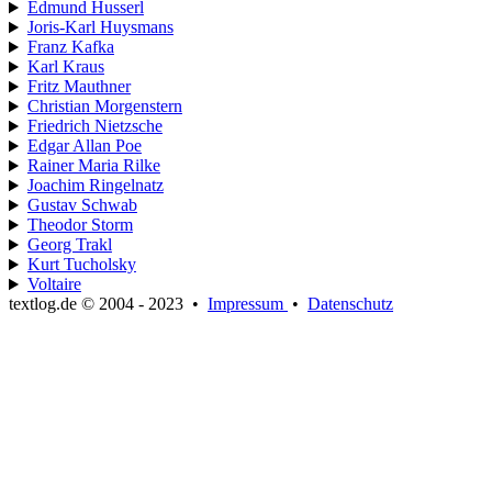
Edmund Husserl
Joris-Karl Huysmans
Franz Kafka
Karl Kraus
Fritz Mauthner
Christian Morgenstern
Friedrich Nietzsche
Edgar Allan Poe
Rainer Maria Rilke
Joachim Ringelnatz
Gustav Schwab
Theodor Storm
Georg Trakl
Kurt Tucholsky
Voltaire
textlog.de © 2004 - 2023
•
Impressum
•
Datenschutz