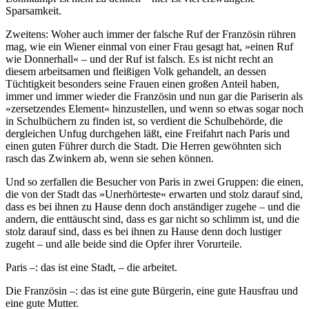
Sparsamkeit.
Zweitens: Woher auch immer der falsche Ruf der Französin rühren
mag, wie ein Wiener einmal von einer Frau gesagt hat, »einen Ruf
wie Donnerhall« – und der Ruf ist falsch. Es ist nicht recht an
diesem arbeitsamen und fleißigen Volk gehandelt, an dessen
Tüchtigkeit besonders seine Frauen einen großen Anteil haben,
immer und immer wieder die Französin und nun gar die Pariserin als
»zersetzendes Element« hinzustellen, und wenn so etwas sogar noch
in Schulbüchern zu finden ist, so verdient die Schulbehörde, die
dergleichen Unfug durchgehen läßt, eine Freifahrt nach Paris und
einen guten Führer durch die Stadt. Die Herren gewöhnten sich
rasch das Zwinkern ab, wenn sie sehen können.
Und so zerfallen die Besucher von Paris in zwei Gruppen: die einen,
die von der Stadt das »Unerhörteste« erwarten und stolz darauf sind,
dass es bei ihnen zu Hause denn doch anständiger zugehe – und die
andern, die enttäuscht sind, dass es gar nicht so schlimm ist, und die
stolz darauf sind, dass es bei ihnen zu Hause denn doch lustiger
zugeht – und alle beide sind die Opfer ihrer Vorurteile.
Paris –: das ist eine Stadt, – die arbeitet.
Die Französin –: das ist eine gute Bürgerin, eine gute Hausfrau und
eine gute Mutter.