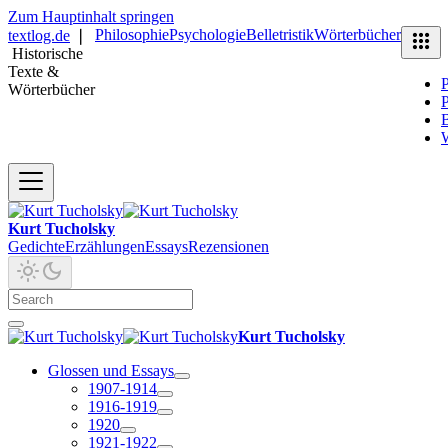
Zum Hauptinhalt springen
Philosophie
Psychologie
Belletristik
Wörterbücher
textlog.de
❘
Historische
Texte &
P
Wörterbücher
P
B
Kurt Tucholsky
Gedichte
Erzählungen
Essays
Rezensionen
Kurt Tucholsky
Glossen und Essays
1907-1914
1916-1919
1920
1921-1922