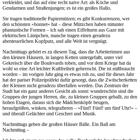
verkleidet, und das auf eine recht naive Art: als Köche und
Gendarmen und Straßenjungen; es ist ein großes Hallo.
Sie tragen traditionelle Papiermützen; es gibt Konkurrenzen, wer
den schönsten »bonnet« hat – diese Mützchen haben mitunter
phantastische Formen – ich sah einen Eiffelturm aus Gaze mit
elektrischen Lämpchen, manche tragen einen geradezu
abenteuerlichen Kopfputz, und alle Welt ist vergnügt.
Nachmittags gehört es zu diesem Tag, dass die Arbeiterinnen aus
den kleinen Häusern, in langen Ketten untergefaßt, unter viel
Gekreisch über die Boulevards toben, und vor dem Kriege hat da
wohl so eine Art leichter Kußfreiheit geherrscht. Die ist mißbraucht
worden – im vorigen Jahr ging es etwas roh zu, und für dieses Jahr
hat der pariser Polizeipräfekt dafür gesorgt, dass die Zwitscherketten
der Kleinen nicht geradezu überfallen werden. Das Zentrum der
Stadt hat ein ganz anderes Gesicht als sonst: wunderschön sind die
Gruppen der jungen Herren, die, zu kleinen Gruppen geballt, zu den
hohen Etagen, daraus sich die Mädchenköpfe beugen,
heraufgrüßen, winken, telegrafieren – »Fünf! Fünf! um fünf Uhr!« –
und überall Gelächter und Geschrei und Musik.
Nachmittags geben die großen Häuser Bälle. Ein Ball am
Nachmittag –