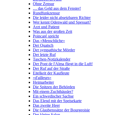
Ohne Zensur
… das Geld aus dem Fenster!
Rundfunkzensur
Die leider nicht absetzbaren Richter
Wer kennt Odenwald und Spessart?
Arzt und Patient
Was aus der großen Zeit
Poincaré spricht
Das »Menschliche«
Der Quatsch
Der sympathische Mörder
Der letzte Ruf
Taschen-Notizkalender
Der Pont de l'Alma fliegt in die Luft!
Der Ruf auf der Straße
Eitelkeit der Kaufleute
»d'ailleurs«
Heimarbeiter
Die Spitzen der Behörden
Mit einem Zuchthäusler?
Ein schwedischer Sachse
Das Elend mit der Speisekarte
Das zweite Heer
Die Glaubenssätze der Bourgeoisie
Der kleine Salon