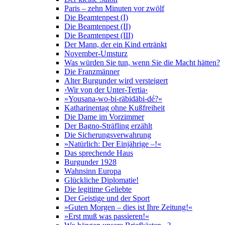
Paris – zehn Minuten vor zwölf
Die Beamtenpest (I)
Die Beamtenpest (II)
Die Beamtenpest (III)
Der Mann, der ein Kind ertränkt
November-Umsturz
Was würden Sie tun, wenn Sie die Macht hätten?
Die Franzmänner
Alter Burgunder wird versteigert
›Wir von der Unter-Tertia‹
»Yousana-wo-bi-räbidäbi-dé?«
Katharinentag ohne Kußfreiheit
Die Dame im Vorzimmer
Der Bagno-Sträfling erzählt
Die Sicherungsverwahrung
»Natürlich: Der Einjährige –!«
Das sprechende Haus
Burgunder 1928
Wahnsinn Europa
Glückliche Diplomatie!
Die legitime Geliebte
Der Geistige und der Sport
»Guten Morgen – dies ist Ihre Zeitung!«
»Erst muß was passieren!«