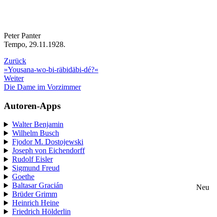
Peter Panter
Tempo, 29.11.1928.
Zurück
»Yousana-wo-bi-räbidäbi-dé?«
Weiter
Die Dame im Vorzimmer
Autoren-Apps
Walter Benjamin
Wilhelm Busch
Fjodor M. Dostojewski
Joseph von Eichendorff
Rudolf Eisler
Sigmund Freud
Goethe
Baltasar Gracián
Neu
Brüder Grimm
Heinrich Heine
Friedrich Hölderlin