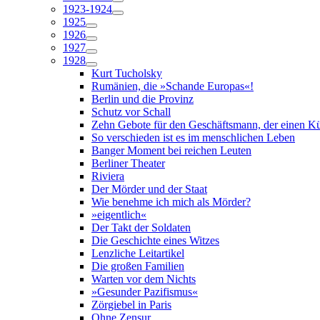
1923-1924
1925
1926
1927
1928
Kurt Tucholsky
Rumänien, die »Schande Europas«!
Berlin und die Provinz
Schutz vor Schall
Zehn Gebote für den Geschäftsmann, der einen Kün
So verschieden ist es im menschlichen Leben
Banger Moment bei reichen Leuten
Berliner Theater
Riviera
Der Mörder und der Staat
Wie benehme ich mich als Mörder?
»eigentlich«
Der Takt der Soldaten
Die Geschichte eines Witzes
Lenzliche Leitartikel
Die großen Familien
Warten vor dem Nichts
»Gesunder Pazifismus«
Zörgiebel in Paris
Ohne Zensur