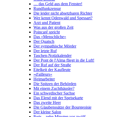
… das Geld aus dem Fenster!
Rundfunkzensur
Die leider nicht absetzbaren Richter
Wer kennt Odenwald und Spessart?
Arzt und Patient
Was aus der großen Zeit
Poincaré spricht
Das »Menschliche«
Der Quatsch
Der sympathische Mörder
Der letzte Ruf
Taschen-Notizkalender
Der Pont de l'Alma fliegt in die Luft!
Der Ruf auf der Straße
Eitelkeit der Kaufleute
»d'ailleurs«
Heimarbeiter
Die Spitzen der Behörden
Mit einem Zuchthäusler?
Ein schwedischer Sachse
Das Elend mit der Speisekarte
Das zweite Heer
Die Glaubenssätze der Bourgeoisie
Der kleine Salon
Paris – zehn Minuten vor zwölf