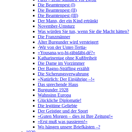
Die Beamtenpest (I)
Die Beamtenpest (II)
Die Beamtenpest (III)
Der Mann, der ein Kind ertränkt
November-Umsturz
Was würden Sie tun, wenn Sie die Macht hätten?
Die Franzmänner
Alter Burgunder wird versteigert
›Wir von der Unter-Tertia‹
»Yousana-wo-bi-räbidäbi-dé?«
Katharinentag ohne Kußfreiheit
Die Dame im Vorzimmer
Der Bagno-Sträfling erzählt
Die Sicherungsverwahrung
»Natürlich: Der Einjährige –!«
Das sprechende Haus
Burgunder 1928
Wahnsinn Europa
Glückliche Diplomatie!
Die legitime Geliebte
Der Geistige und der Sport
»Guten Morgen – dies ist Ihre Zeitung!«
»Erst muß was passieren!«
Wo hängen unsere Briefkästen –?