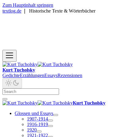
Zum Hauptinhalt springen
textlog.de
❘
Historische Texte & Wörterbücher
Kurt Tucholsky
Gedichte
Erzählungen
Essays
Rezensionen
Kurt Tucholsky
Glossen und Essays
1907-1914
1916-1919
1920
1921-1922