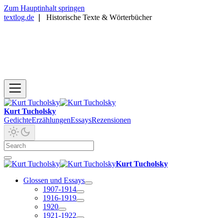
Zum Hauptinhalt springen
textlog.de
❘
Historische Texte & Wörterbücher
Kurt Tucholsky
Gedichte
Erzählungen
Essays
Rezensionen
Kurt Tucholsky
Glossen und Essays
1907-1914
1916-1919
1920
1921-1922