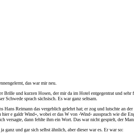
ennengelernt, das war mir neu.
r Brille und kurzen Hosen, der mir da im Hotel entgegentrat und sehr fr
eser Schwede sprach sächsisch. Es war ganz seltsam.
 uns Hans Reimann das vergeblich gelehrt hat; er zog und lutschte an der
hier e galdr Wind«, wobei er das W von ›Wind‹ aussprach wie die Englä
lich versagte, dann fehlte ihm ein Wort. Das war nicht gespielt, der Ma
a ganz und gar sich selbst ähnlich, aber dieser war es. Er war so: