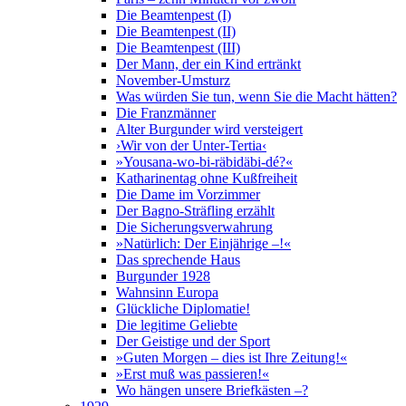
Die Beamtenpest (I)
Die Beamtenpest (II)
Die Beamtenpest (III)
Der Mann, der ein Kind ertränkt
November-Umsturz
Was würden Sie tun, wenn Sie die Macht hätten?
Die Franzmänner
Alter Burgunder wird versteigert
›Wir von der Unter-Tertia‹
»Yousana-wo-bi-räbidäbi-dé?«
Katharinentag ohne Kußfreiheit
Die Dame im Vorzimmer
Der Bagno-Sträfling erzählt
Die Sicherungsverwahrung
»Natürlich: Der Einjährige –!«
Das sprechende Haus
Burgunder 1928
Wahnsinn Europa
Glückliche Diplomatie!
Die legitime Geliebte
Der Geistige und der Sport
»Guten Morgen – dies ist Ihre Zeitung!«
»Erst muß was passieren!«
Wo hängen unsere Briefkästen –?