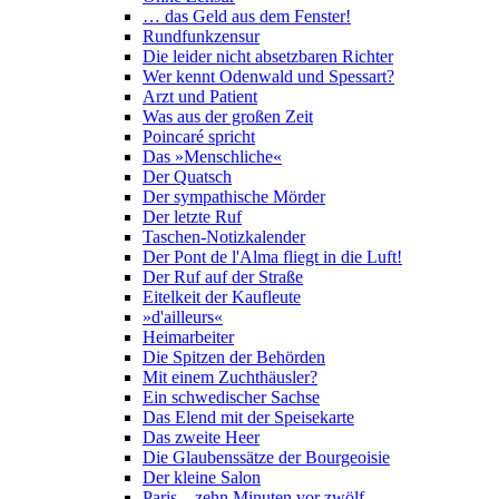
… das Geld aus dem Fenster!
Rundfunkzensur
Die leider nicht absetzbaren Richter
Wer kennt Odenwald und Spessart?
Arzt und Patient
Was aus der großen Zeit
Poincaré spricht
Das »Menschliche«
Der Quatsch
Der sympathische Mörder
Der letzte Ruf
Taschen-Notizkalender
Der Pont de l'Alma fliegt in die Luft!
Der Ruf auf der Straße
Eitelkeit der Kaufleute
»d'ailleurs«
Heimarbeiter
Die Spitzen der Behörden
Mit einem Zuchthäusler?
Ein schwedischer Sachse
Das Elend mit der Speisekarte
Das zweite Heer
Die Glaubenssätze der Bourgeoisie
Der kleine Salon
Paris – zehn Minuten vor zwölf