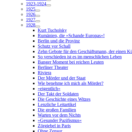
1923-1924
1925
1926
1927
1928
Kurt Tucholsky
Rumänien, die »Schande Europas«!
Berlin und die Provinz
Schutz vor Schall
Zehn Gebote für den Geschäftsmann, der einen Kün
So verschieden ist es im menschlichen Leben
Banger Moment bei reichen Leuten
Berliner Theater
Riviera
Der Mörder und der Staat
Wie benehme ich mich als Mörder?
»eigentlich«
Der Takt der Soldaten
Die Geschichte eines Witzes
Lenzliche Leitartikel
Die großen Familien
Warten vor dem Nichts
»Gesunder Pazifismus«
Zörgiebel in Paris
Ohne Zensur