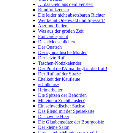
… das Geld aus dem Fenster!
Rundfunkzensur
Die leider nicht absetzbaren Richter
Wer kennt Odenwald und Spessart?
Arzt und Patient
Was aus der großen Zeit
Poincaré spricht
Das »Menschliche«
Der Quatsch
Der sympathische Mörder
Der letzte Ruf
Taschen-Notizkalender
Der Pont de l'Alma fliegt in die Luft!
Der Ruf auf der Straße
Eitelkeit der Kaufleute
»d'ailleurs«
Heimarbeiter
Die Spitzen der Behörden
Mit einem Zuchthäusler?
Ein schwedischer Sachse
Das Elend mit der Speisekarte
Das zweite Heer
Die Glaubenssätze der Bourgeoisie
Der kleine Salon
Paris – zehn Minuten vor zwölf