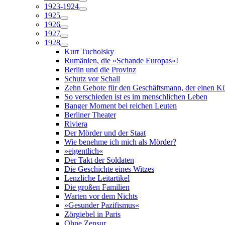
1923-1924
1925
1926
1927
1928
Kurt Tucholsky
Rumänien, die »Schande Europas«!
Berlin und die Provinz
Schutz vor Schall
Zehn Gebote für den Geschäftsmann, der einen Kün
So verschieden ist es im menschlichen Leben
Banger Moment bei reichen Leuten
Berliner Theater
Riviera
Der Mörder und der Staat
Wie benehme ich mich als Mörder?
»eigentlich«
Der Takt der Soldaten
Die Geschichte eines Witzes
Lenzliche Leitartikel
Die großen Familien
Warten vor dem Nichts
»Gesunder Pazifismus«
Zörgiebel in Paris
Ohne Zensur