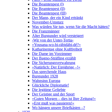
Die Beamtenpest (I)
Die Beamtenpest (II)
Die Beamtenpest (III)
Der Mann, der ein Kind ertränkt
November-Umsturz
Was würden Sie tun, wenn Sie die Macht hätten?
Die Franzmänner
Alter Burgunder wird versteigert
›Wir von der Unter-Tertia‹
»Yousana-wo-bi-räbidäbi-dé?«
Katharinentag ohne Kußfreiheit
Die Dame im Vorzimmer
Der Bagno-Sträfling erzählt
Die Sicherungsverwahrung
»Natürlich: Der Einjährige –!«
Das sprechende Haus
Burgunder 1928
Wahnsinn Europa
Glückliche Diplomatie!
Die legitime Geliebte
Der Geistige und der Sport
»Guten Morgen – dies ist Ihre Zeitung!«
»Erst muß was passieren!«
Wo hängen unsere Briefkästen –?