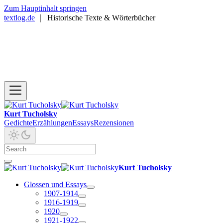
Zum Hauptinhalt springen
textlog.de
❘
Historische Texte & Wörterbücher
Kurt Tucholsky
Gedichte
Erzählungen
Essays
Rezensionen
Kurt Tucholsky
Glossen und Essays
1907-1914
1916-1919
1920
1921-1922