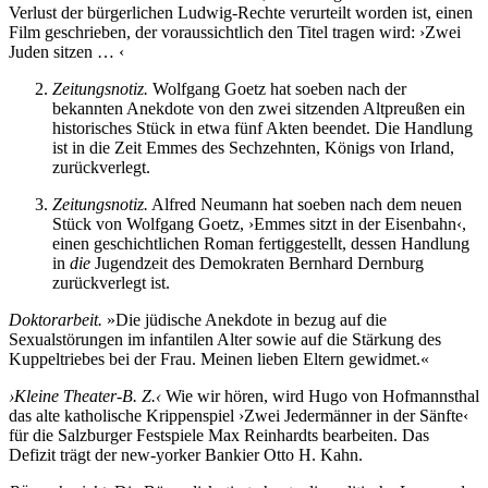
Verlust der bürgerlichen Ludwig-Rechte verurteilt worden ist, einen
Film geschrieben, der voraussichtlich den Titel tragen wird: ›Zwei
Juden sitzen … ‹
Zeitungsnotiz.
Wolfgang Goetz hat soeben nach der
bekannten Anekdote von den zwei sitzenden Altpreußen ein
historisches Stück in etwa fünf Akten beendet. Die Handlung
ist in die Zeit Emmes des Sechzehnten, Königs von Irland,
zurückverlegt.
Zeitungsnotiz.
Alfred Neumann hat soeben nach dem neuen
Stück von Wolfgang Goetz, ›Emmes sitzt in der Eisenbahn‹,
einen geschichtlichen Roman fertiggestellt, dessen Handlung
in
die
Jugendzeit des Demokraten Bernhard Dernburg
zurückverlegt ist.
Doktorarbeit.
»Die jüdische Anekdote in bezug auf die
Sexualstörungen im infantilen Alter sowie auf die Stärkung des
Kuppeltriebes bei der Frau. Meinen lieben Eltern gewidmet.«
›Kleine Theater-B. Z.‹
Wie wir hören, wird Hugo von Hofmannsthal
das alte katholische Krippenspiel ›Zwei Jedermänner in der Sänfte‹
für die Salzburger Festspiele Max Reinhardts bearbeiten. Das
Defizit trägt der new-yorker Bankier Otto H. Kahn.