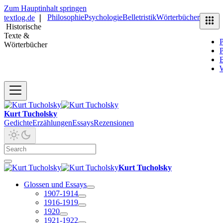
Zum Hauptinhalt springen
Philosophie
Psychologie
Belletristik
Wörterbücher
textlog.de
❘
Historische
Texte &
P
Wörterbücher
P
B
Kurt Tucholsky
Gedichte
Erzählungen
Essays
Rezensionen
Kurt Tucholsky
Glossen und Essays
1907-1914
1916-1919
1920
1921-1922