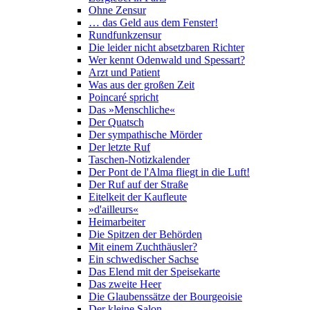
Ohne Zensur
… das Geld aus dem Fenster!
Rundfunkzensur
Die leider nicht absetzbaren Richter
Wer kennt Odenwald und Spessart?
Arzt und Patient
Was aus der großen Zeit
Poincaré spricht
Das »Menschliche«
Der Quatsch
Der sympathische Mörder
Der letzte Ruf
Taschen-Notizkalender
Der Pont de l'Alma fliegt in die Luft!
Der Ruf auf der Straße
Eitelkeit der Kaufleute
»d'ailleurs«
Heimarbeiter
Die Spitzen der Behörden
Mit einem Zuchthäusler?
Ein schwedischer Sachse
Das Elend mit der Speisekarte
Das zweite Heer
Die Glaubenssätze der Bourgeoisie
Der kleine Salon