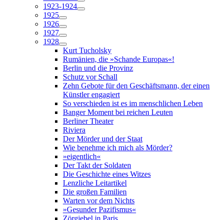
1923-1924
1925
1926
1927
1928
Kurt Tucholsky
Rumänien, die »Schande Europas«!
Berlin und die Provinz
Schutz vor Schall
Zehn Gebote für den Geschäftsmann, der einen
Künstler engagiert
So verschieden ist es im menschlichen Leben
Banger Moment bei reichen Leuten
Berliner Theater
Riviera
Der Mörder und der Staat
Wie benehme ich mich als Mörder?
»eigentlich«
Der Takt der Soldaten
Die Geschichte eines Witzes
Lenzliche Leitartikel
Die großen Familien
Warten vor dem Nichts
»Gesunder Pazifismus«
Zörgiebel in Paris