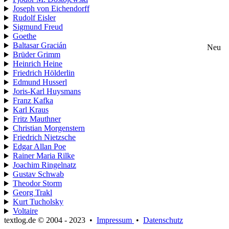
Joseph von Eichendorff
Rudolf Eisler
Sigmund Freud
Goethe
Baltasar Gracián
Neu
Brüder Grimm
Heinrich Heine
Friedrich Hölderlin
Edmund Husserl
Joris-Karl Huysmans
Franz Kafka
Karl Kraus
Fritz Mauthner
Christian Morgenstern
Friedrich Nietzsche
Edgar Allan Poe
Rainer Maria Rilke
Joachim Ringelnatz
Gustav Schwab
Theodor Storm
Georg Trakl
Kurt Tucholsky
Voltaire
textlog.de © 2004 - 2023
•
Impressum
•
Datenschutz