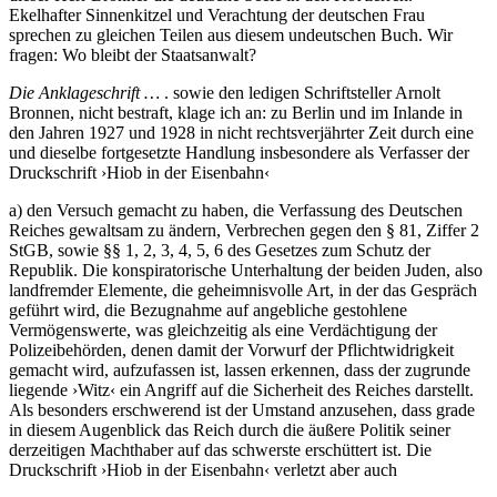
Ekelhafter Sinnenkitzel und Verachtung der deutschen Frau
sprechen zu gleichen Teilen aus diesem undeutschen Buch. Wir
fragen: Wo bleibt der Staatsanwalt?
Die Anklageschrift …
. sowie den ledigen Schriftsteller Arnolt
Bronnen, nicht bestraft, klage ich an: zu Berlin und im Inlande in
den Jahren 1927 und 1928 in nicht rechtsverjährter Zeit durch eine
und dieselbe fortgesetzte Handlung insbesondere als Verfasser der
Druckschrift ›Hiob in der Eisenbahn‹
a) den Versuch gemacht zu haben, die Verfassung des Deutschen
Reiches gewaltsam zu ändern, Verbrechen gegen den § 81, Ziffer 2
StGB, sowie §§ 1, 2, 3, 4, 5, 6 des Gesetzes zum Schutz der
Republik. Die konspiratorische Unterhaltung der beiden Juden, also
landfremder Elemente, die geheimnisvolle Art, in der das Gespräch
geführt wird, die Bezugnahme auf angebliche gestohlene
Vermögenswerte, was gleichzeitig als eine Verdächtigung der
Polizeibehörden, denen damit der Vorwurf der Pflichtwidrigkeit
gemacht wird, aufzufassen ist, lassen erkennen, dass der zugrunde
liegende ›Witz‹ ein Angriff auf die Sicherheit des Reiches darstellt.
Als besonders erschwerend ist der Umstand anzusehen, dass grade
in diesem Augenblick das Reich durch die äußere Politik seiner
derzeitigen Machthaber auf das schwerste erschüttert ist. Die
Druckschrift ›Hiob in der Eisenbahn‹ verletzt aber auch