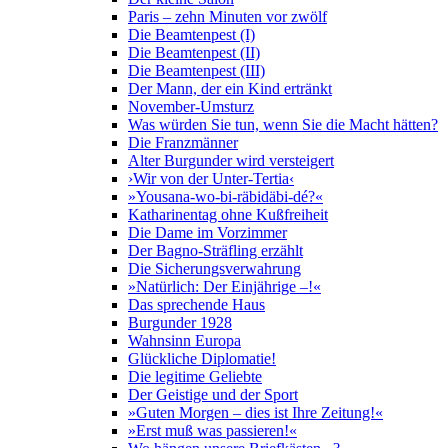
Paris – zehn Minuten vor zwölf
Die Beamtenpest (I)
Die Beamtenpest (II)
Die Beamtenpest (III)
Der Mann, der ein Kind ertränkt
November-Umsturz
Was würden Sie tun, wenn Sie die Macht hätten?
Die Franzmänner
Alter Burgunder wird versteigert
›Wir von der Unter-Tertia‹
»Yousana-wo-bi-räbidäbi-dé?«
Katharinentag ohne Kußfreiheit
Die Dame im Vorzimmer
Der Bagno-Sträfling erzählt
Die Sicherungsverwahrung
»Natürlich: Der Einjährige –!«
Das sprechende Haus
Burgunder 1928
Wahnsinn Europa
Glückliche Diplomatie!
Die legitime Geliebte
Der Geistige und der Sport
»Guten Morgen – dies ist Ihre Zeitung!«
»Erst muß was passieren!«