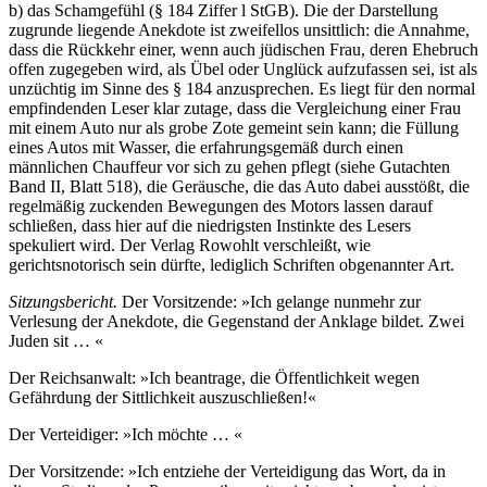
b) das Schamgefühl (§ 184 Ziffer l StGB). Die der Darstellung
zugrunde liegende Anekdote ist zweifellos unsittlich: die Annahme,
dass die Rückkehr einer, wenn auch jüdischen Frau, deren Ehebruch
offen zugegeben wird, als Übel oder Unglück aufzufassen sei, ist als
unzüchtig im Sinne des § 184 anzusprechen. Es liegt für den normal
empfindenden Leser klar zutage, dass die Vergleichung einer Frau
mit einem Auto nur als grobe Zote gemeint sein kann; die Füllung
eines Autos mit Wasser, die erfahrungsgemäß durch einen
männlichen Chauffeur vor sich zu gehen pflegt (siehe Gutachten
Band II, Blatt 518), die Geräusche, die das Auto dabei ausstößt, die
regelmäßig zuckenden Bewegungen des Motors lassen darauf
schließen, dass hier auf die niedrigsten Instinkte des Lesers
spekuliert wird. Der Verlag Rowohlt verschleißt, wie
gerichtsnotorisch sein dürfte, lediglich Schriften obgenannter Art.
Sitzungsbericht.
Der Vorsitzende: »Ich gelange nunmehr zur
Verlesung der Anekdote, die Gegenstand der Anklage bildet. Zwei
Juden sit … «
Der Reichsanwalt: »Ich beantrage, die Öffentlichkeit wegen
Gefährdung der Sittlichkeit auszuschließen!«
Der Verteidiger: »Ich möchte … «
Der Vorsitzende: »Ich entziehe der Verteidigung das Wort, da in