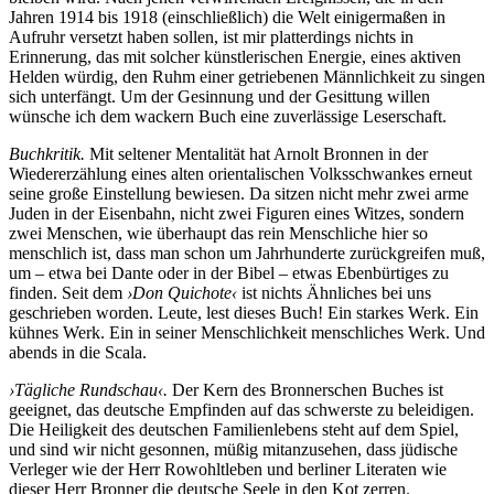
Jahren 1914 bis 1918 (einschließlich) die Welt einigermaßen in
Aufruhr versetzt haben sollen, ist mir platterdings nichts in
Erinnerung, das mit solcher künstlerischen Energie, eines aktiven
Helden würdig, den Ruhm einer getriebenen Männlichkeit zu singen
sich unterfängt. Um der Gesinnung und der Gesittung willen
wünsche ich dem wackern Buch eine zuverlässige Leserschaft.
Buchkritik.
Mit seltener Mentalität hat Arnolt Bronnen in der
Wiedererzählung eines alten orientalischen Volksschwankes erneut
seine große Einstellung bewiesen. Da sitzen nicht mehr zwei arme
Juden in der Eisenbahn, nicht zwei Figuren eines Witzes, sondern
zwei Menschen, wie überhaupt das rein Menschliche hier so
menschlich ist, dass man schon um Jahrhunderte zurückgreifen muß,
um – etwa bei Dante oder in der Bibel – etwas Ebenbürtiges zu
finden. Seit dem
›Don Quichote‹
ist nichts Ähnliches bei uns
geschrieben worden. Leute, lest dieses Buch! Ein starkes Werk. Ein
kühnes Werk. Ein in seiner Menschlichkeit menschliches Werk. Und
abends in die Scala.
›Tägliche Rundschau‹.
Der Kern des Bronnerschen Buches ist
geeignet, das deutsche Empfinden auf das schwerste zu beleidigen.
Die Heiligkeit des deutschen Familienlebens steht auf dem Spiel,
und sind wir nicht gesonnen, müßig mitanzusehen, dass jüdische
Verleger wie der Herr Rowohltleben und berliner Literaten wie
dieser Herr Bronner die deutsche Seele in den Kot zerren.