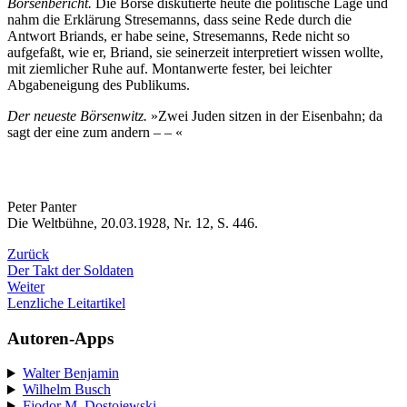
Börsenbericht.
Die Börse diskutierte heute die politische Lage und
nahm die Erklärung Stresemanns, dass seine Rede durch die
Antwort Briands, er habe seine, Stresemanns, Rede nicht so
aufgefaßt, wie er, Briand, sie seinerzeit interpretiert wissen wollte,
mit ziemlicher Ruhe auf. Montanwerte fester, bei leichter
Abgabeneigung des Publikums.
Der neueste Börsenwitz.
»Zwei Juden sitzen in der Eisenbahn; da
sagt der eine zum andern – – «
Peter Panter
Die Weltbühne, 20.03.1928, Nr. 12, S. 446.
Zurück
Der Takt der Soldaten
Weiter
Lenzliche Leitartikel
Autoren-Apps
Walter Benjamin
Wilhelm Busch
Fjodor M. Dostojewski