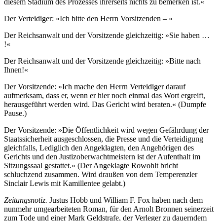
diesem Stadium des Prozesses ihrerseits nichts zu bemerken ist.«
Der Verteidiger: »Ich bitte den Herrn Vorsitzenden – «
Der Reichsanwalt und der Vorsitzende gleichzeitig: »Sie haben …
!«
Der Reichsanwalt und der Vorsitzende gleichzeitig: »Bitte nach
Ihnen!«
Der Vorsitzende: »Ich mache den Herrn Verteidiger darauf
aufmerksam, dass er, wenn er hier noch einmal das Wort ergreift,
herausgeführt werden wird. Das Gericht wird beraten.« (Dumpfe
Pause.)
Der Vorsitzende: »Die Öffentlichkeit wird wegen Gefährdung der
Staatssicherheit ausgeschlossen, die Presse und die Verteidigung
gleichfalls, Lediglich den Angeklagten, den Angehörigen des
Gerichts und den Justizoberwachtmeistern ist der Aufenthalt im
Sitzungssaal gestattet.« (Der Angeklagte Rowohlt bricht
schluchzend zusammen. Wird draußen von dem Temperenzler
Sinclair Lewis mit Kamillentee gelabt.)
Zeitungsnotiz.
Justus Hobb und William F. Fox haben nach dem
nunmehr umgearbeiteten Roman, für den Arnolt Bronnen seinerzeit
zum Tode und einer Mark Geldstrafe, der Verleger zu dauerndem