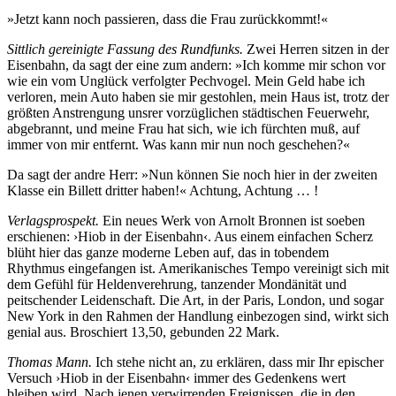
»Jetzt kann noch passieren, dass die Frau zurückkommt!«
Sittlich gereinigte Fassung des Rundfunks.
Zwei Herren sitzen in der
Eisenbahn, da sagt der eine zum andern: »Ich komme mir schon vor
wie ein vom Unglück verfolgter Pechvogel. Mein Geld habe ich
verloren, mein Auto haben sie mir gestohlen, mein Haus ist, trotz der
größten Anstrengung unsrer vorzüglichen städtischen Feuerwehr,
abgebrannt, und meine Frau hat sich, wie ich fürchten muß, auf
immer von mir entfernt. Was kann mir nun noch geschehen?«
Da sagt der andre Herr: »Nun können Sie noch hier in der zweiten
Klasse ein Billett dritter haben!« Achtung, Achtung … !
Verlagsprospekt.
Ein neues Werk von Arnolt Bronnen ist soeben
erschienen: ›Hiob in der Eisenbahn‹. Aus einem einfachen Scherz
blüht hier das ganze moderne Leben auf, das in tobendem
Rhythmus eingefangen ist. Amerikanisches Tempo vereinigt sich mit
dem Gefühl für Heldenverehrung, tanzender Mondänität und
peitschender Leidenschaft. Die Art, in der Paris, London, und sogar
New York in den Rahmen der Handlung einbezogen sind, wirkt sich
genial aus. Broschiert 13,50, gebunden 22 Mark.
Thomas Mann.
Ich stehe nicht an, zu erklären, dass mir Ihr epischer
Versuch ›Hiob in der Eisenbahn‹ immer des Gedenkens wert
bleiben wird. Nach jenen verwirrenden Ereignissen, die in den