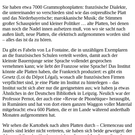
Sie haben etwa 7000 Grammophonplatten: französische Dialekte,
die untereinander so verschieden sind wie das ostpreußische Platt
und das Niederbayerische; marokkanische Musik; die Stimmen
großer Schauspieler und kleiner Politiker … alte Platten, bei denen
man noch die Nadel innen aufsetzen muß, von wo sie sacht nach
außen läuft, neue Platten, die elektrisch aufgenommen worden sind
– alles das ist da zu hören.
Da gibt es Fabeln von La Fontaine, die in unzähligen Exemplaren
an die französischen Schulen verteilt werden, damit auch der
kleinste Bauernjunge seine Sprache vollendet gesprochen
vernehmen kann; wie liebt der Franzose seine Sprache! Das Institut
könnte alle Platten haben, die Frankreich produziert: es gibt ein
Gesetz (Loi du Dépot Légal), wonach alle französischen Firmen
verpflichtet sind, je eine Platte im Institut zu hinterlegen – das
Institut sucht sich aber nur die geeignetsten aus; wir haben ja etwas
Ähnliches in der Deutschen Bibliothek in Leipzig. Neulich war der
Professor Pernot, der auch eine »Revue de Phonétique« herausgibt,
in Rumänien und hat von dort einen ganzen Waggon voller Material
mitgebracht: etwa 600 Platten, die er im Lande während anderthalb
Monaten aufgenommen hat.
Wir sehen die Kartothek nach alten Platten durch – Clemenceau und
Jaurès sind leider nicht vertreten, sie haben sich beide geweigert: der