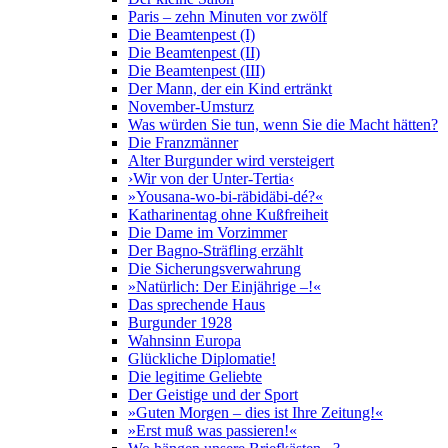
Paris – zehn Minuten vor zwölf
Die Beamtenpest (I)
Die Beamtenpest (II)
Die Beamtenpest (III)
Der Mann, der ein Kind ertränkt
November-Umsturz
Was würden Sie tun, wenn Sie die Macht hätten?
Die Franzmänner
Alter Burgunder wird versteigert
›Wir von der Unter-Tertia‹
»Yousana-wo-bi-räbidäbi-dé?«
Katharinentag ohne Kußfreiheit
Die Dame im Vorzimmer
Der Bagno-Sträfling erzählt
Die Sicherungsverwahrung
»Natürlich: Der Einjährige –!«
Das sprechende Haus
Burgunder 1928
Wahnsinn Europa
Glückliche Diplomatie!
Die legitime Geliebte
Der Geistige und der Sport
»Guten Morgen – dies ist Ihre Zeitung!«
»Erst muß was passieren!«