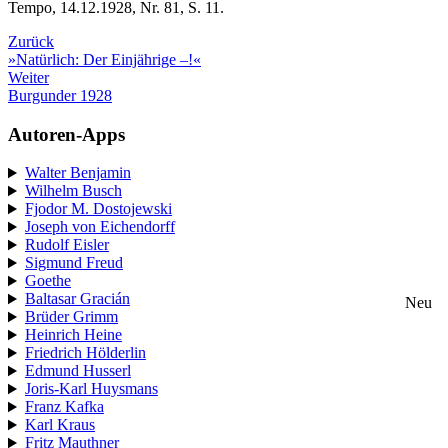
Tempo, 14.12.1928, Nr. 81, S. 11.
Zurück
»Natürlich: Der Einjährige –!«
Weiter
Burgunder 1928
Autoren-Apps
Walter Benjamin
Wilhelm Busch
Fjodor M. Dostojewski
Joseph von Eichendorff
Rudolf Eisler
Sigmund Freud
Goethe
Baltasar Gracián
Neu
Brüder Grimm
Heinrich Heine
Friedrich Hölderlin
Edmund Husserl
Joris-Karl Huysmans
Franz Kafka
Karl Kraus
Fritz Mauthner