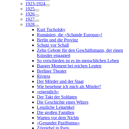
1923-1924
1925
1926
1927
1928
Kurt Tucholsky
Rumänien, die »Schande Europas«!
Berlin und die Provinz
Schutz vor Schall
Zehn Gebote für den Geschäftsmann, der einen
Künstler engagiert
So verschieden ist es im menschlichen Leben
Banger Moment bei reichen Leuten
Berliner Theater
Riviera
Der Mörder und der Staat
Wie benehme ich mich als Mörder?
»eigentlich«
Der Takt der Soldaten
Die Geschichte eines Witzes
Lenzliche Leitartikel
Die großen Familien
Warten vor dem Nichts
»Gesunder Pazifismus«
Zörgiebel in Paris