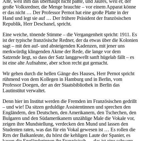
Alte, weil ihm das überhaupt nicht paßte, und Jaurès, weil er, der
große Volksredner, die Menge brauchte – vor einem Apparat könne
er das nicht … Der Professor Pernot hat eine große Platte in der
Hand und legt sie auf … Der frühere Präsident der französischen
Republik, Herr Deschanel, spricht.
Eine weiche, tönende Stimme – die Vergangenheit spricht: 1911. Es
ist der typische französische Redner, der da etwas über die Kolonien
sagt – mit den auf- und absteigenden Kadenzen, mit jener uns
merkwürdig klingenden Akme der Rede, die lange vor dem
Satzende liegt, so dass der Satz langgewellt sanft hügelab fällt – es
ist eine alte Aufnahme, aber schon recht gut gemacht.
Wir gehen durch die hellen Gänge des Hauses, Herr Pernot spricht
rühmend von dem Kollegen in Hamburg und in Berlin, vom
Professor Doegen, der an der Staatsbibliothek in Berlin das
Lautinstitut verwaltet.
Denn hier im Institut werden die Fremden im Französischen gedrillt
– und wie! Da sitzen geduldige Assistentinnen und sprechen den
Engländern, den Deutschen, den Amerikanern, den Tschechen, den
Bulgaren und den Südamerikanern unzählige Male die Vokale vor,
zeigen ihre Mundstellung, verdecken den Mund und lassen den
Studenten raten, was das für ein Vokal gewesen ist … Es rollen die
Rrrs der Balkanleute, du hörst die kehligen Laute der Spanier, es
kauen die Engländerinnen ihr Französisch … das ist eine schwere