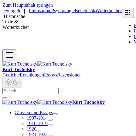
Zum Hauptinhalt springen
Philosophie
Psychologie
Belletristik
Wörterbücher
textlog.de
❘
Historische
Texte &
P
Wörterbücher
P
B
Kurt Tucholsky
Gedichte
Erzählungen
Essays
Rezensionen
Kurt Tucholsky
Glossen und Essays
1907-1914
1916-1919
1920
1921-1922