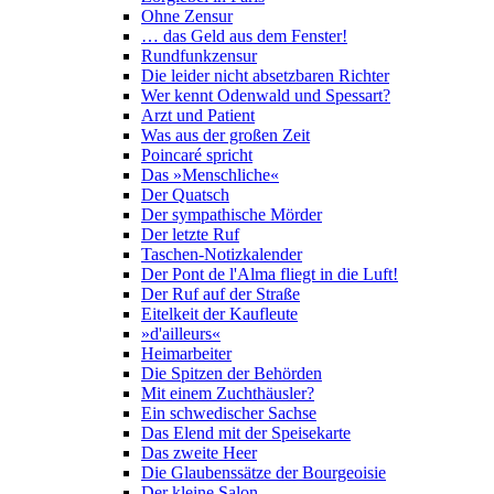
Ohne Zensur
… das Geld aus dem Fenster!
Rundfunkzensur
Die leider nicht absetzbaren Richter
Wer kennt Odenwald und Spessart?
Arzt und Patient
Was aus der großen Zeit
Poincaré spricht
Das »Menschliche«
Der Quatsch
Der sympathische Mörder
Der letzte Ruf
Taschen-Notizkalender
Der Pont de l'Alma fliegt in die Luft!
Der Ruf auf der Straße
Eitelkeit der Kaufleute
»d'ailleurs«
Heimarbeiter
Die Spitzen der Behörden
Mit einem Zuchthäusler?
Ein schwedischer Sachse
Das Elend mit der Speisekarte
Das zweite Heer
Die Glaubenssätze der Bourgeoisie
Der kleine Salon