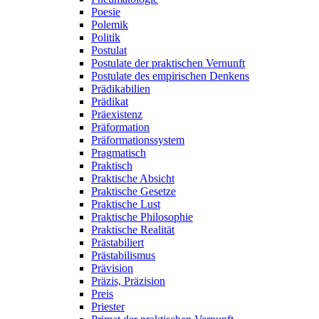
Poesie
Polemik
Politik
Postulat
Postulate der praktischen Vernunft
Postulate des empirischen Denkens
Prädikabilien
Prädikat
Präexistenz
Präformation
Präformationssystem
Pragmatisch
Praktisch
Praktische Absicht
Praktische Gesetze
Praktische Lust
Praktische Philosophie
Praktische Realität
Prästabiliert
Prästabilismus
Prävision
Präzis, Präzision
Preis
Priester