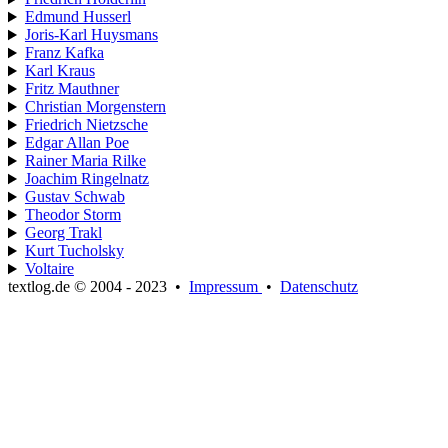
Edmund Husserl
Joris-Karl Huysmans
Franz Kafka
Karl Kraus
Fritz Mauthner
Christian Morgenstern
Friedrich Nietzsche
Edgar Allan Poe
Rainer Maria Rilke
Joachim Ringelnatz
Gustav Schwab
Theodor Storm
Georg Trakl
Kurt Tucholsky
Voltaire
textlog.de © 2004 - 2023
•
Impressum
•
Datenschutz