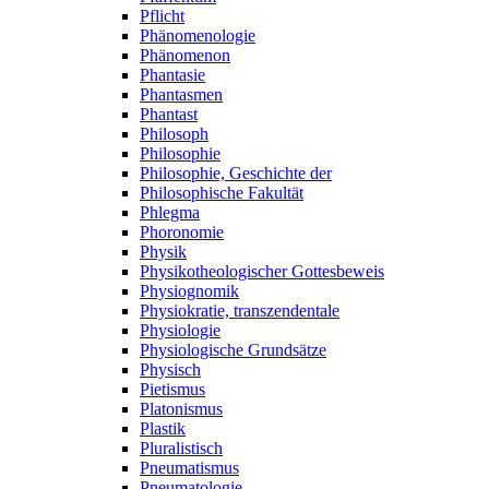
Pflicht
Phänomenologie
Phänomenon
Phantasie
Phantasmen
Phantast
Philosoph
Philosophie
Philosophie, Geschichte der
Philosophische Fakultät
Phlegma
Phoronomie
Physik
Physikotheologischer Gottesbeweis
Physiognomik
Physiokratie, transzendentale
Physiologie
Physiologische Grundsätze
Physisch
Pietismus
Platonismus
Plastik
Pluralistisch
Pneumatismus
Pneumatologie