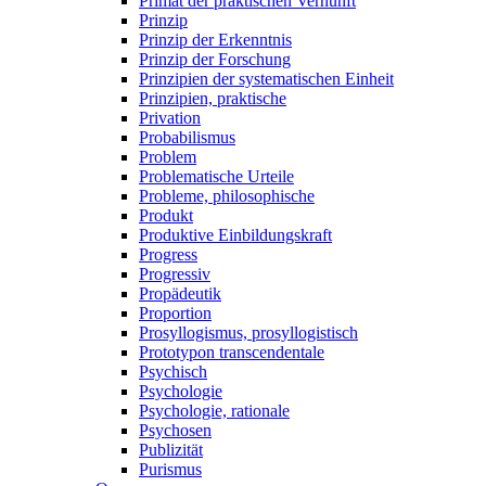
Primat der praktischen Vernunft
Prinzip
Prinzip der Erkenntnis
Prinzip der Forschung
Prinzipien der systematischen Einheit
Prinzipien, praktische
Privation
Probabilismus
Problem
Problematische Urteile
Probleme, philosophische
Produkt
Produktive Einbildungskraft
Progress
Progressiv
Propädeutik
Proportion
Prosyllogismus, prosyllogistisch
Prototypon transcendentale
Psychisch
Psychologie
Psychologie, rationale
Psychosen
Publizität
Purismus