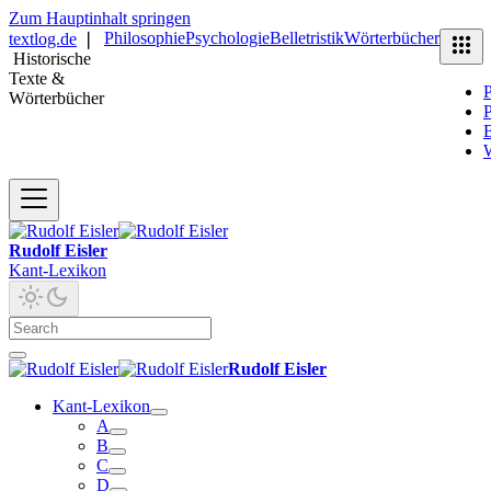
Zum Hauptinhalt springen
Philosophie
Psychologie
Belletristik
Wörterbücher
textlog.de
❘
Historische
Texte &
P
Wörterbücher
P
B
Rudolf Eisler
Kant-Lexikon
Rudolf Eisler
Kant-Lexikon
A
B
C
D