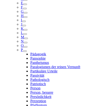
E
F
G
H
I
J
K
L
M
N
O
P
Pädagogik
Pansophie
Pantheismus
Paralogismen der reinen Vernunft
Partikuläre Urteile
Passivität
Pathologisch
Patriotisch
Person
Person, bessere
Persönlichkeit
Perzeption
Pfaffentum