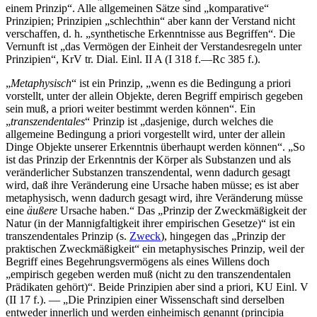
einem Prinzip“. Alle allgemeinen Sätze sind „komparative“
Prinzipien; Prinzipien „schlechthin“ aber kann der Verstand nicht
verschaffen, d. h. „synthetische Erkenntnisse aus Begriffen“. Die
Vernunft ist „das Vermögen der Einheit der Verstandesregeln unter
Prinzipien“, KrV tr. Dial. Einl. II A (I 318 f.—Rc 385 f.).
„
Metaphysisch
“ ist ein Prinzip, „wenn es die Bedingung a priori
vorstellt, unter der allein Objekte, deren Begriff empirisch gegeben
sein muß, a priori weiter bestimmt werden können“. Ein
„
transzendentales
“ Prinzip ist „dasjenige, durch welches die
allgemeine Bedingung a priori vorgestellt wird, unter der allein
Dinge Objekte unserer Erkenntnis überhaupt werden können“. „So
ist das Prinzip der Erkenntnis der Körper als Substanzen und als
veränderlicher Substanzen transzendental, wenn dadurch gesagt
wird, daß ihre Veränderung eine Ursache haben müsse; es ist aber
metaphysisch, wenn dadurch gesagt wird, ihre Veränderung müsse
eine
äußere
Ursache haben.“ Das „Prinzip der Zweckmäßigkeit der
Natur (in der Mannigfaltigkeit ihrer empirischen Gesetze)“ ist ein
transzendentales Prinzip (s.
Zweck
), hingegen das „Prinzip der
praktischen Zweckmäßigkeit“ ein metaphysisches Prinzip, weil der
Begriff eines Begehrungsvermögens als eines Willens doch
„empirisch gegeben werden muß (nicht zu den transzendentalen
Prädikaten gehört)“. Beide Prinzipien aber sind a priori, KU Einl. V
(II 17 f.). — „Die Prinzipien einer Wissenschaft sind derselben
entweder innerlich und werden einheimisch genannt (principia