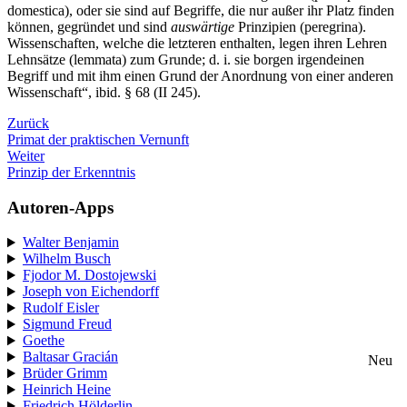
domestica), oder sie sind auf Begriffe, die nur außer ihr Platz finden
können, gegründet und sind
auswärtige
Prinzipien (peregrina).
Wissenschaften, welche die letzteren enthalten, legen ihren Lehren
Lehnsätze (lemmata) zum Grunde; d. i. sie borgen irgendeinen
Begriff und mit ihm einen Grund der Anordnung von einer anderen
Wissenschaft“, ibid. § 68 (II 245).
Zurück
Primat der praktischen Vernunft
Weiter
Prinzip der Erkenntnis
Autoren-Apps
Walter Benjamin
Wilhelm Busch
Fjodor M. Dostojewski
Joseph von Eichendorff
Rudolf Eisler
Sigmund Freud
Goethe
Baltasar Gracián
Neu
Brüder Grimm
Heinrich Heine
Friedrich Hölderlin