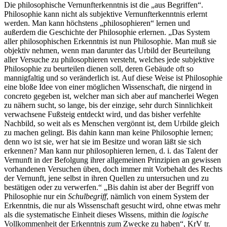
Die philosophische Vernunfterkenntnis ist die „aus Begriffen“.
Philosophie kann nicht als subjektive Vernunfterkenntnis erlernt
werden. Man kann höchstens „philosophieren“ lernen und
außerdem die Geschichte der Philosophie erlernen. „Das System
aller philosophischen Erkenntnis ist nun Philosophie. Man muß sie
objektiv nehmen, wenn man darunter das Urbild der Beurteilung
aller Versuche zu philosophieren versteht, welches jede subjektive
Philosophie zu beurteilen dienen soll, deren Gebäude oft so
mannigfaltig und so veränderlich ist. Auf diese Weise ist Philosophie
eine bloße Idee von einer möglichen Wissenschaft, die nirgend in
concreto gegeben ist, welcher man sich aber auf mancherlei Wegen
zu nähern sucht, so lange, bis der einzige, sehr durch Sinnlichkeit
verwachsene Fußsteig entdeckt wird, und das bisher verfehlte
Nachbild, so weit als es Menschen vergönnt ist, dem Urbilde gleich
zu machen gelingt. Bis dahin kann man keine Philosophie lernen;
denn wo ist sie, wer hat sie im Besitze und woran läßt sie sich
erkennen? Man kann nur philosophieren lernen, d. i. das Talent der
Vernunft in der Befolgung ihrer allgemeinen Prinzipien an gewissen
vorhandenen Versuchen üben, doch immer mit Vorbehalt des Rechts
der Vernunft, jene selbst in ihren Quellen zu untersuchen und zu
bestätigen oder zu verwerfen.“ „Bis dahin ist aber der Begriff von
Philosophie nur ein
Schulbegriff
, nämlich von einem System der
Erkenntnis, die nur als Wissenschaft gesucht wird, ohne etwas mehr
als die systematische Einheit dieses Wissens, mithin die
logische
Vollkommenheit der Erkenntnis zum Zwecke zu haben“, KrV tr.