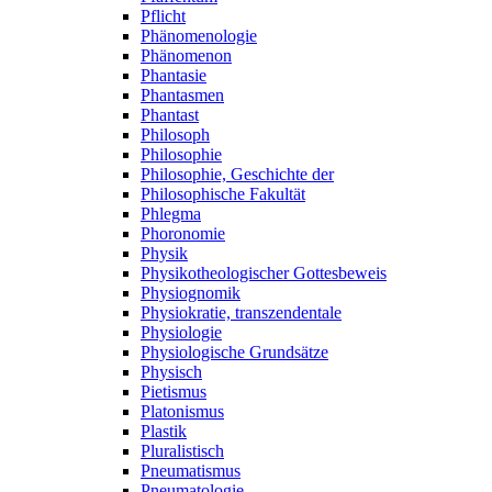
Pflicht
Phänomenologie
Phänomenon
Phantasie
Phantasmen
Phantast
Philosoph
Philosophie
Philosophie, Geschichte der
Philosophische Fakultät
Phlegma
Phoronomie
Physik
Physikotheologischer Gottesbeweis
Physiognomik
Physiokratie, transzendentale
Physiologie
Physiologische Grundsätze
Physisch
Pietismus
Platonismus
Plastik
Pluralistisch
Pneumatismus
Pneumatologie