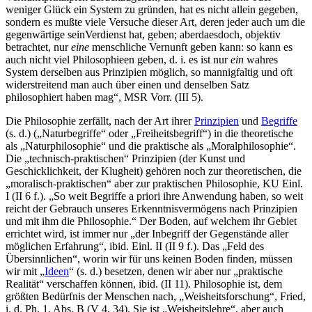
weniger Glück ein System zu gründen, hat es nicht allein gegeben,
sondern es mußte viele Versuche dieser Art, deren jeder auch um die
gegenwärtige seinVerdienst hat, geben; aberdaesdoch, objektiv
betrachtet, nur
eine
menschliche Vernunft geben kann: so kann es
auch nicht viel Philosophieen geben, d. i. es ist nur
ein
wahres
System derselben aus Prinzipien möglich, so mannigfaltig und oft
widerstreitend man auch über einen und denselben Satz
philosophiert haben mag“, MSR Vorr. (III 5).
Die Philosophie zerfällt, nach der Art ihrer
Prinzipien
und
Begriffe
(s. d.) („Naturbegriffe“ oder „Freiheitsbegriff“) in die theoretische
als „Naturphilosophie“ und die praktische als „Moralphilosophie“.
Die „technisch-praktischen“ Prinzipien (der Kunst und
Geschicklichkeit, der Klugheit) gehören noch zur theoretischen, die
„moralisch-praktischen“ aber zur praktischen Philosophie, KU Einl.
I (II 6 f.). „So weit Begriffe a priori ihre Anwendung haben, so weit
reicht der Gebrauch unseres Erkenntnisvermögens nach Prinzipien
und mit ihm die Philosophie.“ Der Boden, auf welchem ihr Gebiet
errichtet wird, ist immer nur „der Inbegriff der Gegenstände aller
möglichen Erfahrung“, ibid. Einl. II (II 9 f.). Das „Feld des
Übersinnlichen“, worin wir für uns keinen Boden finden, müssen
wir mit „
Ideen
“ (s. d.) besetzen, denen wir aber nur „praktische
Realität“ verschaffen können, ibid. (II 11). Philosophie ist, dem
größten Bedürfnis der Menschen nach, „Weisheitsforschung“, Fried,
i. d. Ph. 1. Abs. B (V 4, 34). Sie ist „Weisheitslehre“, aber auch