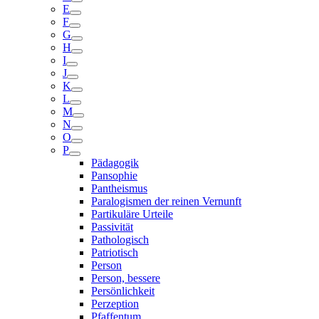
E
F
G
H
I
J
K
L
M
N
O
P
Pädagogik
Pansophie
Pantheismus
Paralogismen der reinen Vernunft
Partikuläre Urteile
Passivität
Pathologisch
Patriotisch
Person
Person, bessere
Persönlichkeit
Perzeption
Pfaffentum