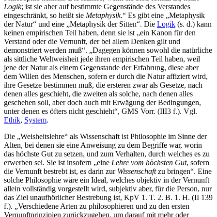
Logik
; ist sie aber auf bestimmte Gegenstände des Verstandes
eingeschränkt, so heißt sie
Metaphysik
.“ Es gibt eine „Metaphysik
der Natur“ und eine „Metaphysik der Sitten“. Die
Logik
(s. d.) kann
keinen empirischen Teil haben, denn sie ist „ein Kanon für den
Verstand oder die Vernunft, der bei allem Denken gilt und
demonstriert werden muß“. „Dagegen können sowohl die natürliche
als sittliche Weltweisheit jede ihren empirischen Teil haben, weil
jene der Natur als einem Gegenstande der Erfahrung, diese aber
dem Willen des Menschen, sofern er durch die Natur affiziert wird,
ihre Gesetze bestimmen muß, die ersteren zwar als Gesetze, nach
denen alles geschieht, die zweiten als solche, nach denen alles
geschehen soll, aber doch auch mit Erwägung der Bedingungen,
unter denen es öfters nicht geschieht“, GMS Vorr. (III3 f.). Vgl.
Ethik
,
System
.
Die „Weisheitslehre“ als Wissenschaft ist Philosophie im Sinne der
Alten, bei denen sie eine Anweisung zu dem Begriffe war, worin
das höchste Gut zu setzen, und zum Verhalten, durch welches es zu
erwerben sei. Sie ist insofern „eine
Lehre vom höchsten Gut
, sofern
die Vernunft bestrebt ist, es darin zur
Wissenschaft
zu bringen“. Eine
solche Philosophie wäre ein Ideal, welches objektiv in der Vernunft
allein vollständig vorgestellt wird, subjektiv aber, für die Person, nur
das Ziel unaufhörlicher Bestrebung ist, KpV 1. T. 2. B. 1. H. (II 139
f.). „Verschiedene Arten zu philosophieren und zu den ersten
Vernunftprinzipien zurückzugehen, um darauf mit mehr oder