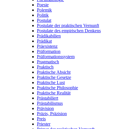
Poesie
Polemik
Politik
Postulat
Postulate der praktischen Vernunft
Postulate des empirischen Denkens
Prädikabilien
Prädikat
Präexistenz
Präformation
Präformationssystem
Pragmatisch
Praktisch
Praktische Absicht
Praktische Gesetze
Praktische Lust
Praktische Philosophie
Praktische Realität
Prästabiliert
Prästabilismus
Prävision
Präzis, Präzision
Preis
Priester