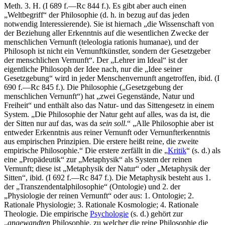
Meth. 3. H. (I 689 f.—Rc 844 f.). Es gibt aber auch einen
„Weltbegriff“ der Philosophie (d. h. in bezug auf das jeden
notwendig Interessierende). Sie ist hiernach „die Wissenschaft von
der Beziehung aller Erkenntnis auf die wesentlichen Zwecke der
menschlichen Vernunft (teleologia rationis humanae), und der
Philosoph ist nicht ein Vernunftkünstler, sondern der Gesetzgeber
der menschlichen Vernunft“. Der „Lehrer im Ideal“ ist der
eigentliche Philosoph der Idee nach, nur die „Idee seiner
Gesetzgebung“ wird in jeder Menschenvernunft angetroffen, ibid. (I
690 f.—Rc 845 f.). Die Philosophie („Gesetzgebung der
menschlichen Vernunft“) hat „zwei Gegenstände, Natur und
Freiheit“ und enthält also das Natur- und das Sittengesetz in einem
System. „Die Philosophie der Natur geht auf alles, was da ist, die
der Sitten nur auf das, was da
sein soll
.“ „Alle Philosophie aber ist
entweder Erkenntnis aus reiner Vernunft oder Vernunfterkenntnis
aus empirischen Prinzipien. Die erstere heißt reine, die zweite
empirische Philosophie.“ Die erstere zerfällt in die „
Kritik
“ (s. d.) als
eine „Propädeutik“ zur „Metaphysik“ als System der reinen
Vernunft; diese ist „Metaphysik der Natur“ oder „Metaphysik der
Sitten“, ibid. (I 692 f.—Rc 847 f.). Die Metaphysik besteht aus 1.
der „Transzendentalphilosophie“ (Ontologie) und 2. der
„Physiologie der reinen Vernunft“ oder aus: 1. Ontologie; 2.
Rationale Physiologie; 3. Rationale Kosmologie; 4. Rationale
Theologie. Die empirische
Psychologie
(s. d.) gehört zur
„
angewandten
Philosophie, zu welcher die reine Philosophie die