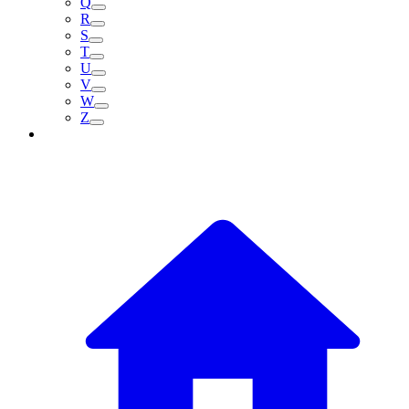
Q
R
S
T
U
V
W
Z