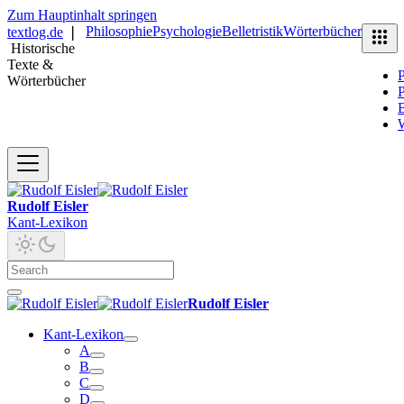
Zum Hauptinhalt springen
Philosophie
Psychologie
Belletristik
Wörterbücher
textlog.de
❘
Historische
Texte &
P
Wörterbücher
P
B
Rudolf Eisler
Kant-Lexikon
Rudolf Eisler
Kant-Lexikon
A
B
C
D