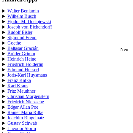
Walter Benjamin
Wilhelm Busch
Fjodor M. Dostojewski
Joseph von Eichendorff
Rudolf Eisler
Sigmund Freud
Goethe
Baltasar Gracián
Neu
Brüder Grimm
Heinrich Heine
Friedrich Hölderlin
Edmund Husserl
Joris-Karl Huysmans
Franz Kafka
Karl Kraus
Fritz Mauthner
Christian Morgenstern
Friedrich Nietzsche
Edgar Allan Poe
Rainer Maria Rilke
Joachim Ringelnatz
Gustav Schwab
Theodor Storm