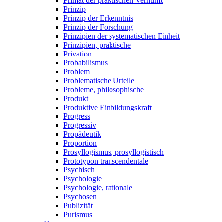
Primat der praktischen Vernunft
Prinzip
Prinzip der Erkenntnis
Prinzip der Forschung
Prinzipien der systematischen Einheit
Prinzipien, praktische
Privation
Probabilismus
Problem
Problematische Urteile
Probleme, philosophische
Produkt
Produktive Einbildungskraft
Progress
Progressiv
Propädeutik
Proportion
Prosyllogismus, prosyllogistisch
Prototypon transcendentale
Psychisch
Psychologie
Psychologie, rationale
Psychosen
Publizität
Purismus