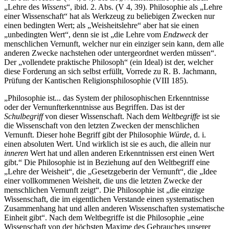
„Lehre des
Wissens
“, ibid. 2. Abs. (V 4, 39). Philosophie als „Lehre
einer Wissenschaft“ hat als Werkzeug zu beliebigen Zwecken nur
einen bedingten Wert; als „Weisheitslehre“ aber hat sie einen
„unbedingten Wert“, denn sie ist „die Lehre vom
Endzweck
der
menschlichen Vernunft, welcher nur ein einziger sein kann, dem alle
anderen Zwecke nachstehen oder untergeordnet werden müssen“.
Der „vollendete praktische Philosoph“ (ein Ideal) ist der, welcher
diese Forderung an sich selbst erfüllt, Vorrede zu R. B. Jachmann,
Prüfung der Kantischen Religionsphilosophie (VIII 185).
„Philosophie ist... das System der philosophischen Erkenntnisse
oder der Vernunfterkenntnisse aus Begriffen. Das ist der
Schulbegriff
von dieser Wissenschaft. Nach dem
Weltbegriffe
ist sie
die Wissenschaft von den letzten Zwecken der menschlichen
Vernunft. Dieser hohe Begriff gibt der Philosophie
Würde
, d. i.
einen absoluten Wert. Und wirklich ist sie es auch, die allein nur
inneren
Wert hat und allen anderen Erkenntnissen erst einen Wert
gibt.“ Die Philosophie ist in Beziehung auf den Weltbegriff eine
„Lehre der Weisheit“, die „Gesetzgeberin der Vernunft“, die „Idee
einer vollkommenen Weisheit, die uns die letzten Zwecke der
menschlichen Vernunft zeigt“. Die Philosophie ist „die einzige
Wissenschaft, die im eigentlichen Verstande einen systematischen
Zusammenhang hat und allen anderen Wissenschaften systematische
Einheit gibt“. Nach dem Weltbegriffe ist die Philosophie „eine
Wissenschaft von der höchsten Maxime des Gebrauches unserer