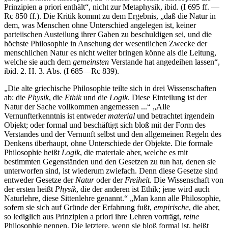
Prinzipien a priori enthält“, nicht zur Metaphysik, ibid. (I 695 ff. —
Rc 850 ff.). Die Kritik kommt zu dem Ergebnis, „daß die Natur in
dem, was Menschen ohne Unterschied angelegen ist, keiner
parteiischen Austeilung ihrer Gaben zu beschuldigen sei, und die
höchste Philosophie in Ansehung der wesentlichen Zwecke der
menschlichen Natur es nicht weiter bringen könne als die Leitung,
welche sie auch dem
gemeinsten
Verstande hat angedeihen lassen“,
ibid. 2. H. 3. Abs. (I 685—Rc 839).
„Die alte griechische Philosophie teilte sich in drei Wissenschaften
ab: die
Physik
, die
Ethik
und die
Logik
. Diese Einteilung ist der
Natur der Sache vollkommen angemessen ...“ „Alle
Vernunfterkenntnis ist entweder
material
und betrachtet irgendein
Objekt; oder formal und beschäftigt sich bloß mit der Form des
Verstandes und der Vernunft selbst und den allgemeinen Regeln des
Denkens überhaupt, ohne Unterschiede der Objekte. Die formale
Philosophie heißt
Logik
, die materiale aber, welche es mit
bestimmten Gegenständen und den Gesetzen zu tun hat, denen sie
unterworfen sind, ist wiederum zwiefach. Denn diese Gesetze sind
entweder Gesetze der
Natur
oder der
Freiheit
. Die Wissenschaft von
der ersten heißt
Physik
, die der anderen ist Ethik; jene wird auch
Naturlehre, diese Sittenlehre genannt.“ „Man kann alle Philosophie,
sofern sie sich auf Gründe der Erfahrung fußt,
empirische
, die aber,
so lediglich aus Prinzipien a priori ihre Lehren vorträgt,
reine
Philosophie nennen. Die letztere, wenn sie bloß formal ist, heißt