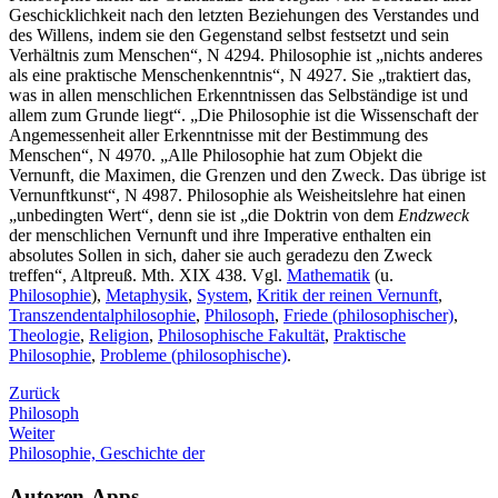
Geschicklichkeit nach den letzten Beziehungen des Verstandes und
des Willens, indem sie den Gegenstand selbst festsetzt und sein
Verhältnis zum Menschen“, N 4294. Philosophie ist „nichts anderes
als eine praktische Menschenkenntnis“, N 4927. Sie „traktiert das,
was in allen menschlichen Erkenntnissen das Selbständige ist und
allem zum Grunde liegt“. „Die Philosophie ist die Wissenschaft der
Angemessenheit aller Erkenntnisse mit der Bestimmung des
Menschen“, N 4970. „Alle Philosophie hat zum Objekt die
Vernunft, die Maximen, die Grenzen und den Zweck. Das übrige ist
Vernunftkunst“, N 4987. Philosophie als Weisheitslehre hat einen
„unbedingten Wert“, denn sie ist „die Doktrin von dem
Endzweck
der menschlichen Vernunft und ihre Imperative enthalten ein
absolutes Sollen in sich, daher sie auch geradezu den Zweck
treffen“, Altpreuß. Mth. XIX 438. Vgl.
Mathematik
(u.
Philosophie
),
Metaphysik
,
System
,
Kritik der reinen Vernunft
,
Transzendentalphilosophie
,
Philosoph
,
Friede (philosophischer)
,
Theologie
,
Religion
,
Philosophische Fakultät
,
Praktische
Philosophie
,
Probleme (philosophische)
.
Zurück
Philosoph
Weiter
Philosophie, Geschichte der
Autoren-Apps