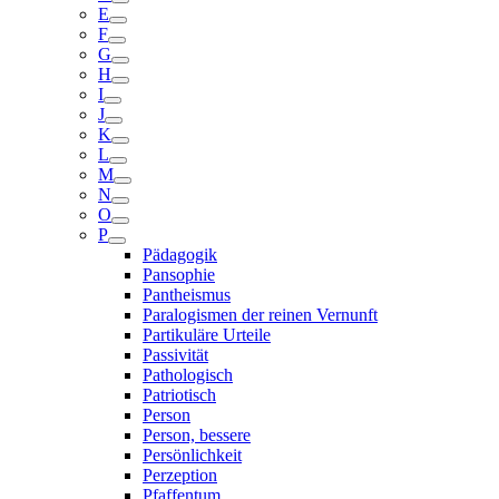
E
F
G
H
I
J
K
L
M
N
O
P
Pädagogik
Pansophie
Pantheismus
Paralogismen der reinen Vernunft
Partikuläre Urteile
Passivität
Pathologisch
Patriotisch
Person
Person, bessere
Persönlichkeit
Perzeption
Pfaffentum