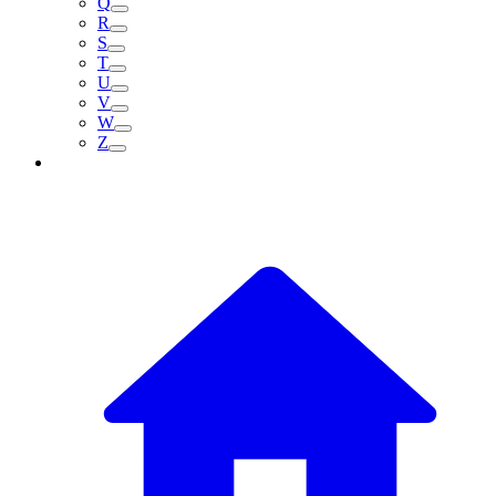
Q
R
S
T
U
V
W
Z