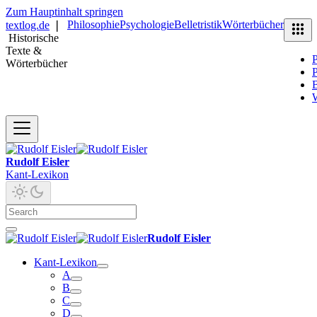
Zum Hauptinhalt springen
Philosophie
Psychologie
Belletristik
Wörterbücher
textlog.de
❘
Historische
Texte &
P
Wörterbücher
P
B
Rudolf Eisler
Kant-Lexikon
Rudolf Eisler
Kant-Lexikon
A
B
C
D