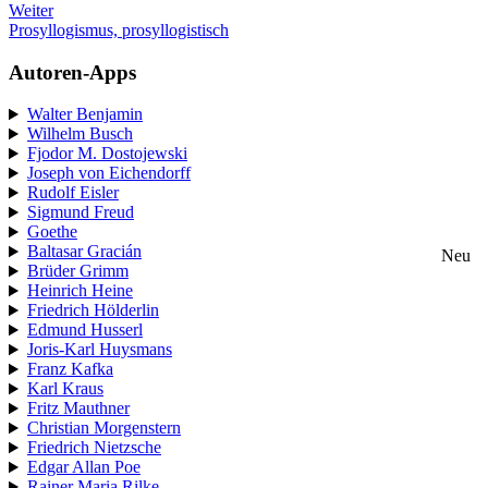
Weiter
Prosyllogismus, prosyllogistisch
Autoren-Apps
Walter Benjamin
Wilhelm Busch
Fjodor M. Dostojewski
Joseph von Eichendorff
Rudolf Eisler
Sigmund Freud
Goethe
Baltasar Gracián
Neu
Brüder Grimm
Heinrich Heine
Friedrich Hölderlin
Edmund Husserl
Joris-Karl Huysmans
Franz Kafka
Karl Kraus
Fritz Mauthner
Christian Morgenstern
Friedrich Nietzsche
Edgar Allan Poe
Rainer Maria Rilke