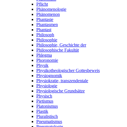
Pflicht
Phänomenologie
Phänomenon
Phantasie
Phantasmen
Phantast
Philosoph
Philosophie
Philosophie, Geschichte der
Philosophische Fakultät
Phlegma
Phoronomie
Physik
Physikotheologischer Gottesbeweis
Physiognomik
Physiokratie, transzendentale
Physiologie
Physiologische Grundsätze
Physisch
Pietismus
Platonismus
Plastik
Pluralistisch
Pneumatismus
Pneumatologie