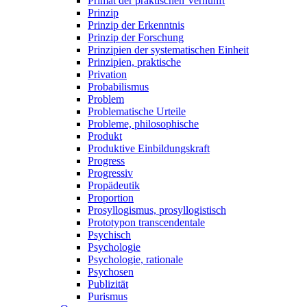
Primat der praktischen Vernunft
Prinzip
Prinzip der Erkenntnis
Prinzip der Forschung
Prinzipien der systematischen Einheit
Prinzipien, praktische
Privation
Probabilismus
Problem
Problematische Urteile
Probleme, philosophische
Produkt
Produktive Einbildungskraft
Progress
Progressiv
Propädeutik
Proportion
Prosyllogismus, prosyllogistisch
Prototypon transcendentale
Psychisch
Psychologie
Psychologie, rationale
Psychosen
Publizität
Purismus