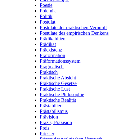
Poesie
Polemik
Politik
Postulat
Postulate der praktischen Vernunft
Postulate des empirischen Denkens
Prädikabilien
Prädikat
Präexistenz
Präformation
Präformationssystem
Pragmatisch
Praktisch
Praktische Absicht
Praktische Gesetze
Praktische Lust
Praktische Philosophie
Praktische Realität
Prästabiliert
Prästabilismus
Prävision
Präzis, Präzision
Preis
Priester