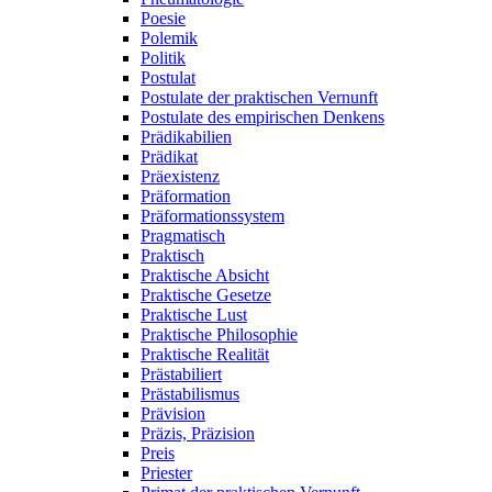
Poesie
Polemik
Politik
Postulat
Postulate der praktischen Vernunft
Postulate des empirischen Denkens
Prädikabilien
Prädikat
Präexistenz
Präformation
Präformationssystem
Pragmatisch
Praktisch
Praktische Absicht
Praktische Gesetze
Praktische Lust
Praktische Philosophie
Praktische Realität
Prästabiliert
Prästabilismus
Prävision
Präzis, Präzision
Preis
Priester