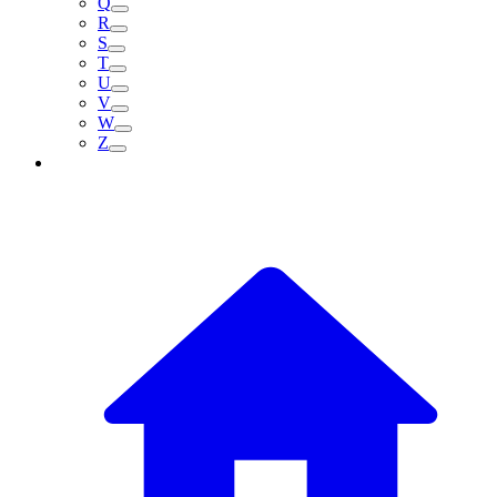
Q
R
S
T
U
V
W
Z