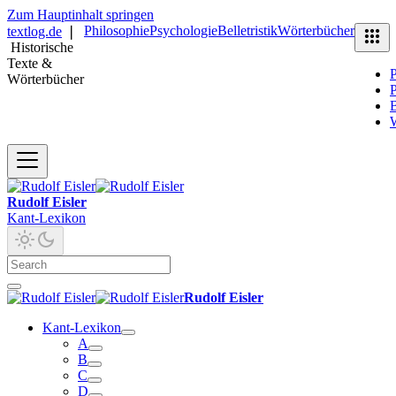
Zum Hauptinhalt springen
Philosophie
Psychologie
Belletristik
Wörterbücher
textlog.de
❘
Historische
Texte &
P
Wörterbücher
P
B
Rudolf Eisler
Kant-Lexikon
Rudolf Eisler
Kant-Lexikon
A
B
C
D