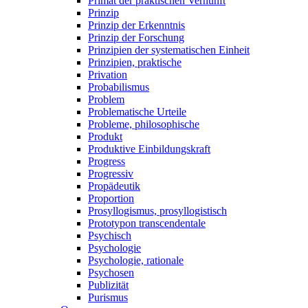
Primat der praktischen Vernunft
Prinzip
Prinzip der Erkenntnis
Prinzip der Forschung
Prinzipien der systematischen Einheit
Prinzipien, praktische
Privation
Probabilismus
Problem
Problematische Urteile
Probleme, philosophische
Produkt
Produktive Einbildungskraft
Progress
Progressiv
Propädeutik
Proportion
Prosyllogismus, prosyllogistisch
Prototypon transcendentale
Psychisch
Psychologie
Psychologie, rationale
Psychosen
Publizität
Purismus