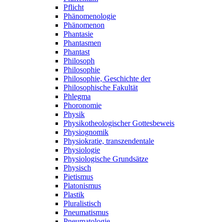
Pflicht
Phänomenologie
Phänomenon
Phantasie
Phantasmen
Phantast
Philosoph
Philosophie
Philosophie, Geschichte der
Philosophische Fakultät
Phlegma
Phoronomie
Physik
Physikotheologischer Gottesbeweis
Physiognomik
Physiokratie, transzendentale
Physiologie
Physiologische Grundsätze
Physisch
Pietismus
Platonismus
Plastik
Pluralistisch
Pneumatismus
Pneumatologie