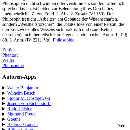
Philosophen nicht schwinden oder verstummen, sondern öffentlich
sprechen lassen, ist beiden zur Beleuchtung ihres Geschäftes
unentbehrlich“, Z. ew. Fried. 2. Abs. 2. Zusatz (VI 150). Der
Philosoph ist nicht „Arbeiter“ am Gebäude der Wissenschaften,
sondern „Weisheitsforscher“, die „bloße Idee von einer Person, die
den Endzweck alles Wissens sich praktisch und (zum Behuf
desselben) auch theoretisch zum Gegenstande macht“, Anthr. 1. T. §
88. 3. Anm. (IV 221). Vgl.
Philosophie
.
Zurück
Phantast
Weiter
Philosophie
Autoren-Apps
Walter Benjamin
Wilhelm Busch
Fjodor M. Dostojewski
Joseph von Eichendorff
Rudolf Eisler
Sigmund Freud
Goethe
Baltasar Gracián
Neu
Brüder Grimm