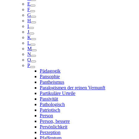
E
F
G
H
I
J
K
L
M
N
O
P
Pädagogik
Pansophie
Pantheismus
Paralogismen der reinen Vernunft
Partikuläre Urteile
Passivität
Pathologisch
Patriotisch
Person
Person, bessere
Persönlichkeit
Perzeption
Pfaffentum