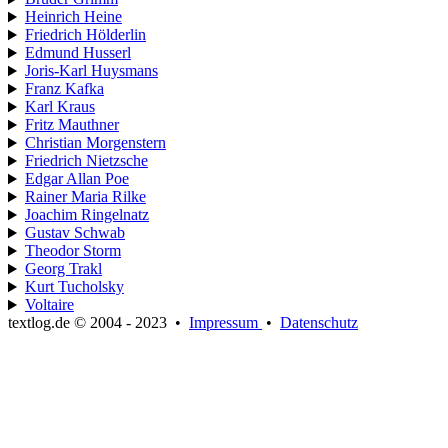
Heinrich Heine
Friedrich Hölderlin
Edmund Husserl
Joris-Karl Huysmans
Franz Kafka
Karl Kraus
Fritz Mauthner
Christian Morgenstern
Friedrich Nietzsche
Edgar Allan Poe
Rainer Maria Rilke
Joachim Ringelnatz
Gustav Schwab
Theodor Storm
Georg Trakl
Kurt Tucholsky
Voltaire
textlog.de © 2004 - 2023
•
Impressum
•
Datenschutz