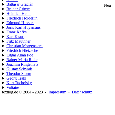
Baltasar Gracián
Neu
Brüder Grimm
Heinrich Heine
Friedrich Hölderlin
Edmund Husserl
Joris-Karl Huysmans
Franz Kafka
Karl Kraus
Fritz Mauthner
Christian Morgenstern
Friedrich Nietzsche
Edgar Allan Poe
Rainer Maria Rilke
Joachim Ringelnatz
Gustav Schwab
Theodor Storm
Georg Trakl
Kurt Tucholsky
Voltaire
textlog.de © 2004 - 2023
•
Impressum
•
Datenschutz