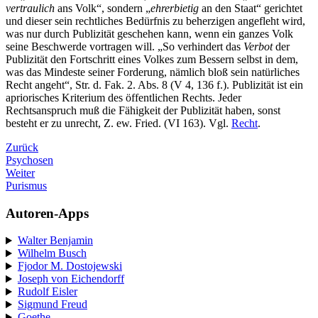
vertraulich
ans Volk“, sondern „
ehrerbietig
an den Staat“ gerichtet
und dieser sein rechtliches Bedürfnis zu beherzigen angefleht wird,
was nur durch Publizität geschehen kann, wenn ein ganzes Volk
seine Beschwerde vortragen will. „So verhindert das
Verbot
der
Publizität den Fortschritt eines Volkes zum Bessern selbst in dem,
was das Mindeste seiner Forderung, nämlich bloß sein natürliches
Recht angeht“, Str. d. Fak. 2. Abs. 8 (V 4, 136 f.). Publizität ist ein
apriorisches Kriterium des öffentlichen Rechts. Jeder
Rechtsanspruch muß die Fähigkeit der Publizität haben, sonst
besteht er zu unrecht, Z. ew. Fried. (VI 163). Vgl.
Recht
.
Zurück
Psychosen
Weiter
Purismus
Autoren-Apps
Walter Benjamin
Wilhelm Busch
Fjodor M. Dostojewski
Joseph von Eichendorff
Rudolf Eisler
Sigmund Freud
Goethe