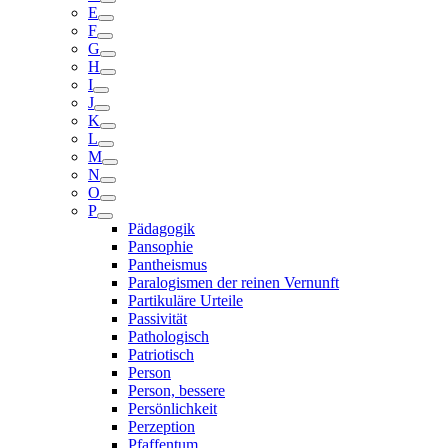
E
F
G
H
I
J
K
L
M
N
O
P
Pädagogik
Pansophie
Pantheismus
Paralogismen der reinen Vernunft
Partikuläre Urteile
Passivität
Pathologisch
Patriotisch
Person
Person, bessere
Persönlichkeit
Perzeption
Pfaffentum