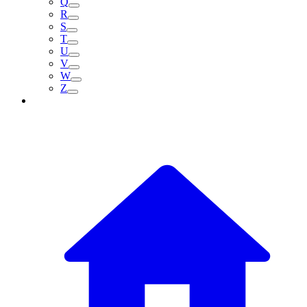
Q
R
S
T
U
V
W
Z