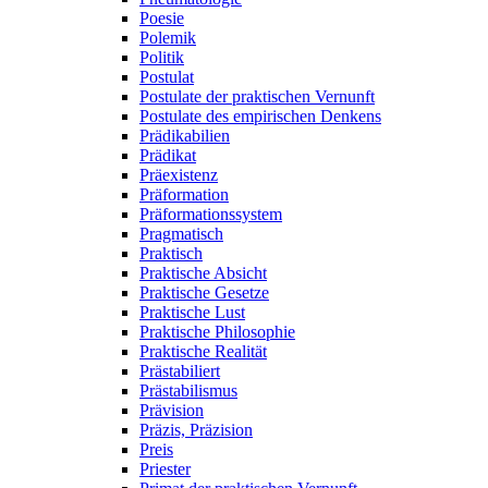
Poesie
Polemik
Politik
Postulat
Postulate der praktischen Vernunft
Postulate des empirischen Denkens
Prädikabilien
Prädikat
Präexistenz
Präformation
Präformationssystem
Pragmatisch
Praktisch
Praktische Absicht
Praktische Gesetze
Praktische Lust
Praktische Philosophie
Praktische Realität
Prästabiliert
Prästabilismus
Prävision
Präzis, Präzision
Preis
Priester