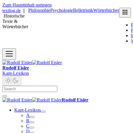
Zum Hauptinhalt springen
Philosophie
Psychologie
Belletristik
Wörterbücher
textlog.de
❘
Historische
Texte &
P
Wörterbücher
P
B
Rudolf Eisler
Kant-Lexikon
Rudolf Eisler
Kant-Lexikon
A
B
C
D