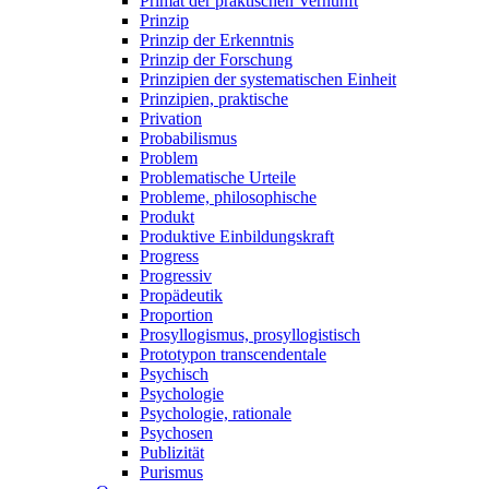
Primat der praktischen Vernunft
Prinzip
Prinzip der Erkenntnis
Prinzip der Forschung
Prinzipien der systematischen Einheit
Prinzipien, praktische
Privation
Probabilismus
Problem
Problematische Urteile
Probleme, philosophische
Produkt
Produktive Einbildungskraft
Progress
Progressiv
Propädeutik
Proportion
Prosyllogismus, prosyllogistisch
Prototypon transcendentale
Psychisch
Psychologie
Psychologie, rationale
Psychosen
Publizität
Purismus