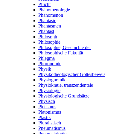
Pflicht
Phänomenologie
Phänomenon
Phantasie
Phantasmen
Phantast
Philosoph
Philosophie
Philosophie, Geschichte der
Philosophische Fakultät
Phlegma
Phoronomie
Physik
Physikotheologischer Gottesbeweis
Physiognomik
Physiokratie, transzendentale
Physiologie
Physiologische Grundsätze
Physisch
Pietismus
Platonismus
Plastik
Pluralistisch
Pneumatismus
Pneumatologie