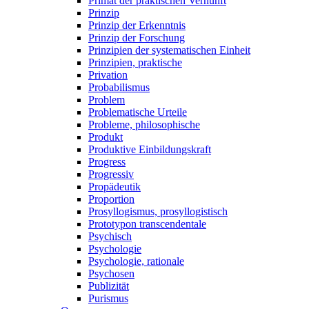
Primat der praktischen Vernunft
Prinzip
Prinzip der Erkenntnis
Prinzip der Forschung
Prinzipien der systematischen Einheit
Prinzipien, praktische
Privation
Probabilismus
Problem
Problematische Urteile
Probleme, philosophische
Produkt
Produktive Einbildungskraft
Progress
Progressiv
Propädeutik
Proportion
Prosyllogismus, prosyllogistisch
Prototypon transcendentale
Psychisch
Psychologie
Psychologie, rationale
Psychosen
Publizität
Purismus