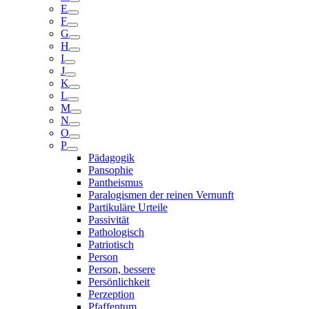
E
F
G
H
I
J
K
L
M
N
O
P
Pädagogik
Pansophie
Pantheismus
Paralogismen der reinen Vernunft
Partikuläre Urteile
Passivität
Pathologisch
Patriotisch
Person
Person, bessere
Persönlichkeit
Perzeption
Pfaffentum