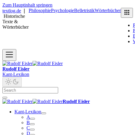
Zum Hauptinhalt springen
Philosophie
Psychologie
Belletristik
Wörterbücher
textlog.de
❘
Historische
Texte &
P
Wörterbücher
P
B
Rudolf Eisler
Kant-Lexikon
Rudolf Eisler
Kant-Lexikon
A
B
C
D