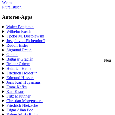
Weiter
Pluralistisch
Autoren-Apps
Walter Benjamin
Wilhelm Busch
Fjodor M. Dostojewski
Joseph von Eichendorff
Rudolf Eisler
Sigmund Freud
Goethe
Baltasar Gracián
Neu
Brüder Grimm
Heinrich Heine
Friedrich Hölderlin
Edmund Husserl
Joris-Karl Huysmans
Franz Kafka
Karl Kraus
Fritz Mauthner
Christian Morgenstern
Friedrich Nietzsche
Edgar Allan Poe
Rainer Maria Rilke