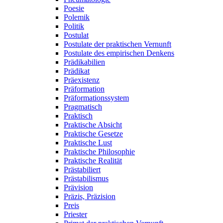
Poesie
Polemik
Politik
Postulat
Postulate der praktischen Vernunft
Postulate des empirischen Denkens
Prädikabilien
Prädikat
Präexistenz
Präformation
Präformationssystem
Pragmatisch
Praktisch
Praktische Absicht
Praktische Gesetze
Praktische Lust
Praktische Philosophie
Praktische Realität
Prästabiliert
Prästabilismus
Prävision
Präzis, Präzision
Preis
Priester