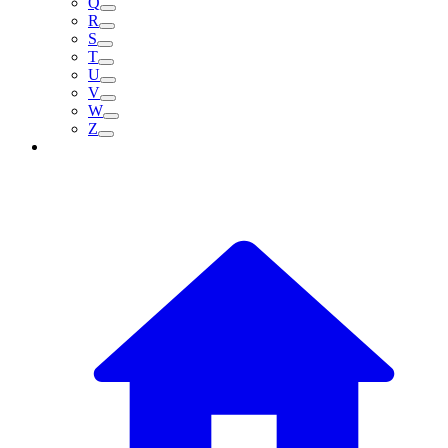
Q
R
S
T
U
V
W
Z