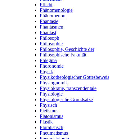
Pflicht
Phänomenologie
Phänomenon
Phantasie
Phantasmen
Phantast
Philosoph
Philosophie
Philosophie, Geschichte der
Philosophische Fakultät
Phlegma
Phoronomie
Physik
Physikotheologischer Gottesbeweis
Physiognomik
Physiokratie, transzendentale
Physiologie
Physiologische Grundsätze
Physisch
Pietismus
Platonismus
Plastik
Pluralistisch
Pneumatismus
Pneumatologie