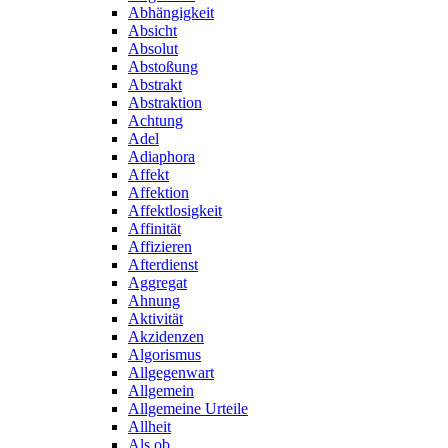
Abhängigkeit
Absicht
Absolut
Abstoßung
Abstrakt
Abstraktion
Achtung
Adel
Adiaphora
Affekt
Affektion
Affektlosigkeit
Affinität
Affizieren
Afterdienst
Aggregat
Ahnung
Aktivität
Akzidenzen
Algorismus
Allgegenwart
Allgemein
Allgemeine Urteile
Allheit
Als ob