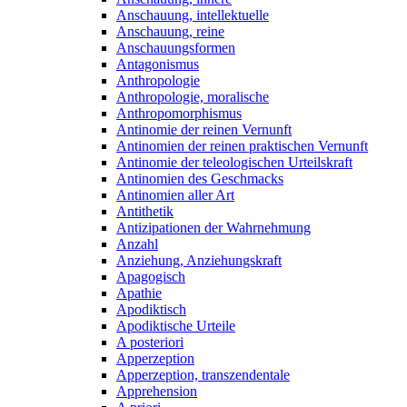
Anschauung, intellektuelle
Anschauung, reine
Anschauungsformen
Antagonismus
Anthropologie
Anthropologie, moralische
Anthropomorphismus
Antinomie der reinen Vernunft
Antinomien der reinen praktischen Vernunft
Antinomie der teleologischen Urteilskraft
Antinomien des Geschmacks
Antinomien aller Art
Antithetik
Antizipationen der Wahrnehmung
Anzahl
Anziehung, Anziehungskraft
Apagogisch
Apathie
Apodiktisch
Apodiktische Urteile
A posteriori
Apperzeption
Apperzeption, transzendentale
Apprehension