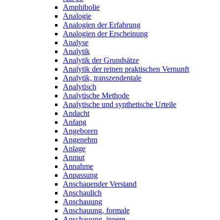
Amphibolie
Analogie
Analogien der Erfahrung
Analogien der Erscheinung
Analyse
Analytik
Analytik der Grundsätze
Analytik der reinen praktischen Vernunft
Analytik, transzendentale
Analytisch
Analytische Methode
Analytische und synthetische Urteile
Andacht
Anfang
Angeboren
Angenehm
Anlage
Anmut
Annahme
Anpassung
Anschauender Verstand
Anschaulich
Anschauung
Anschauung, formale
Anschauung, innere