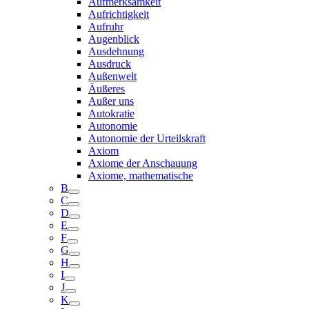
Aufmerksamkeit
Aufrichtigkeit
Aufruhr
Augenblick
Ausdehnung
Ausdruck
Außenwelt
Äußeres
Außer uns
Autokratie
Autonomie
Autonomie der Urteilskraft
Axiom
Axiome der Anschauung
Axiome, mathematische
B
C
D
E
F
G
H
I
J
K