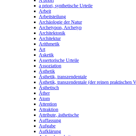
A priori
a priori, synthetische Urteile
Arbeit
Arbeitsteilung
Archäologie der Natur
Archetypon, Archetyp
Architektonik
Architektur
Arithmetik
Art
Asketik
Assertorische Urteile
Assoziation
Ästhetik
Ästhetik, transzendentale
Ästhetik, transzendentale (der reinen praktischen V
Ästhetisch
Äther
Atom
Attention
Attraktion
Attribute, ästhetische
Auffassung
Aufgabe
Aufklärung