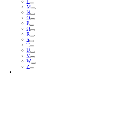
L
M
N
O
P
Q
R
S
T
U
V
W
Z