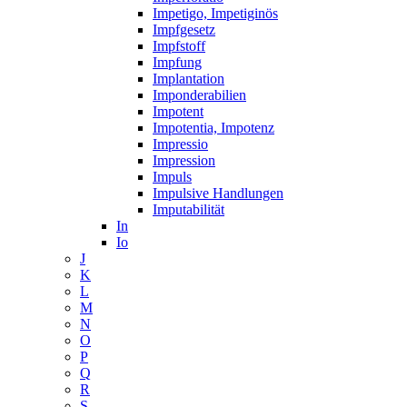
Impetigo, Impetiginös
Impfgesetz
Impfstoff
Impfung
Implantation
Imponderabilien
Impotent
Impotentia, Impotenz
Impressio
Impression
Impuls
Impulsive Handlungen
Imputabilität
In
Io
J
K
L
M
N
O
P
Q
R
S