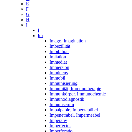
E
F
G
H
I
I
Im
Imago, Imagination
Imbezillität
Imbibition
Imitation
Immediat
Immersion
Imminens
Immobil
Immunisierung
Immunität, Immunotherapie
Immunkörper, Immunochemie
Immunodiagnostik
Immunserum
Impalpable, Imperzeptibel
Impenetrabel, Impermeabel
Imperativ
Imperfectus
Imperforatio