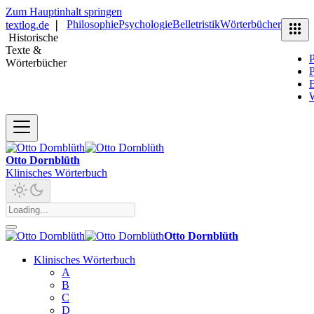
Zum Hauptinhalt springen
Philosophie
Psychologie
Belletristik
Wörterbücher
textlog.de
❘
Historische
Texte &
P
Wörterbücher
P
B
Otto Dornblüth
Klinisches Wörterbuch
Otto Dornblüth
Klinisches Wörterbuch
A
B
C
D