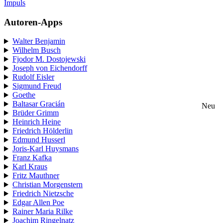
Impuls
Autoren-Apps
Walter Benjamin
Wilhelm Busch
Fjodor M. Dostojewski
Joseph von Eichendorff
Rudolf Eisler
Sigmund Freud
Goethe
Baltasar Gracián
Neu
Brüder Grimm
Heinrich Heine
Friedrich Hölderlin
Edmund Husserl
Joris-Karl Huysmans
Franz Kafka
Karl Kraus
Fritz Mauthner
Christian Morgenstern
Friedrich Nietzsche
Edgar Allen Poe
Rainer Maria Rilke
Joachim Ringelnatz