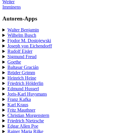
Weiter
Imminens
Autoren-Apps
Walter Benjamin
Wilhelm Busch
Fjodor M. Dostojewski
Joseph von Eichendorff
Rudolf Eisler
Sigmund Freud
Goethe
Baltasar Gracián
Brüder Grimm
Heinrich Heine
Friedrich Hölderlin
Edmund Husserl
Joris-Karl Huysmans
Franz Kafka
Karl Kraus
Fritz Mauthner
Christian Morgenstern
Friedrich Nietzsche
Edgar Allen Poe
Rainer Maria Rilke