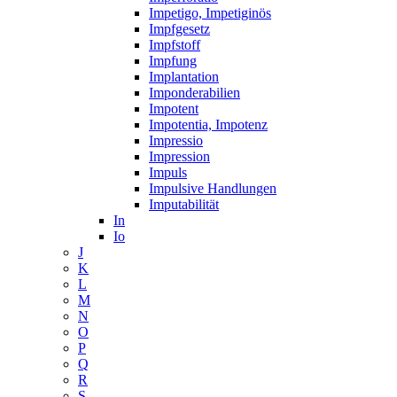
Impetigo, Impetiginös
Impfgesetz
Impfstoff
Impfung
Implantation
Imponderabilien
Impotent
Impotentia, Impotenz
Impressio
Impression
Impuls
Impulsive Handlungen
Imputabilität
In
Io
J
K
L
M
N
O
P
Q
R
S