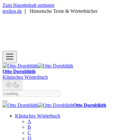
Zum Hauptinhalt springen
textlog.de
❘
Historische Texte & Wörterbücher
Otto Dornblüth
Klinisches Wörterbuch
Otto Dornblüth
Klinisches Wörterbuch
A
B
C
D