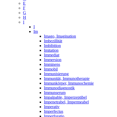
E
F
G
H
I
I
Im
Imago, Imagination
Imbezillität
Imbibition
Imitation
Immediat
Immersion
Imminens
Immobil
Immunisierung
Immunität, Immunotherapie
Immunkörper, Immunochemie
Immunodiagnostik
Immunserum
Impalpable, Imperzeptibel
Impenetrabel, Impermeabel
Imperativ
Imperfectus
Imperforatio