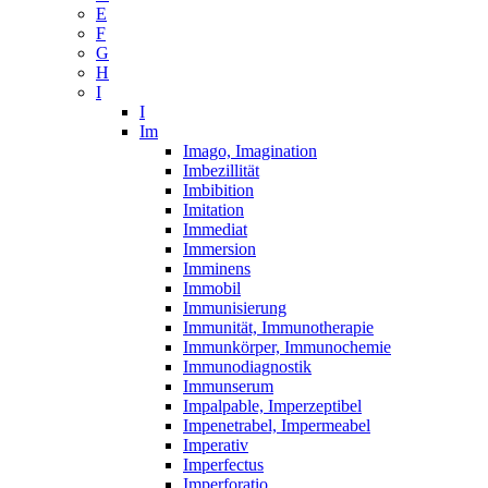
E
F
G
H
I
I
Im
Imago, Imagination
Imbezillität
Imbibition
Imitation
Immediat
Immersion
Imminens
Immobil
Immunisierung
Immunität, Immunotherapie
Immunkörper, Immunochemie
Immunodiagnostik
Immunserum
Impalpable, Imperzeptibel
Impenetrabel, Impermeabel
Imperativ
Imperfectus
Imperforatio