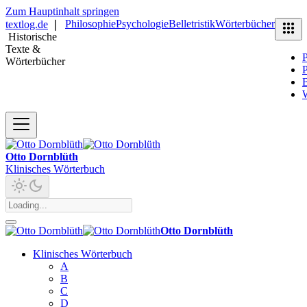
Zum Hauptinhalt springen
Philosophie
Psychologie
Belletristik
Wörterbücher
textlog.de
❘
Historische
Texte &
P
Wörterbücher
P
B
Otto Dornblüth
Klinisches Wörterbuch
Otto Dornblüth
Klinisches Wörterbuch
A
B
C
D