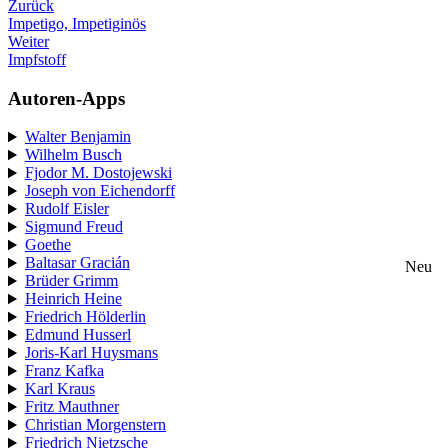
Zurück
Impetigo, Impetiginös
Weiter
Impfstoff
Autoren-Apps
Walter Benjamin
Wilhelm Busch
Fjodor M. Dostojewski
Joseph von Eichendorff
Rudolf Eisler
Sigmund Freud
Goethe
Baltasar Gracián
Neu
Brüder Grimm
Heinrich Heine
Friedrich Hölderlin
Edmund Husserl
Joris-Karl Huysmans
Franz Kafka
Karl Kraus
Fritz Mauthner
Christian Morgenstern
Friedrich Nietzsche