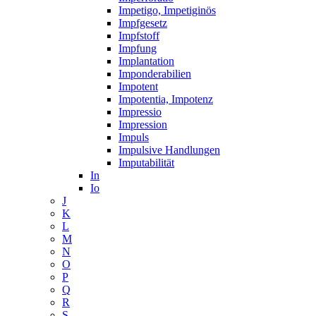
Impetigo, Impetiginös
Impfgesetz
Impfstoff
Impfung
Implantation
Imponderabilien
Impotent
Impotentia, Impotenz
Impressio
Impression
Impuls
Impulsive Handlungen
Imputabilität
In
Io
J
K
L
M
N
O
P
Q
R
S