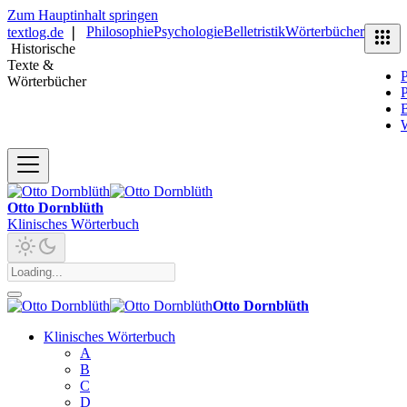
Zum Hauptinhalt springen
Philosophie
Psychologie
Belletristik
Wörterbücher
textlog.de
❘
Historische
Texte &
P
Wörterbücher
P
B
Otto Dornblüth
Klinisches Wörterbuch
Otto Dornblüth
Klinisches Wörterbuch
A
B
C
D