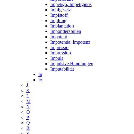
Impetigo, Impetiginös
Impfgesetz
Impfstoff
Impfung
Implantation
Imponderabilien
Impotent
Impotentia, Impotenz
Impressio
Impression
Impuls
Impulsive Handlungen
Imputabilität
In
Io
J
K
L
M
N
O
P
Q
R
S