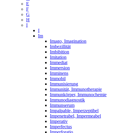
E
F
G
H
I
I
Im
Imago, Imagination
Imbezillität
Imbibition
Imitation
Immediat
Immersion
Imminens
Immobil
Immunisierung
Immunität, Immunotherapie
Immunkörper, Immunochemie
Immunodiagnostik
Immunserum
Impalpable, Imperzeptibel
Impenetrabel, Impermeabel
Imperativ
Imperfectus
Imperforatio