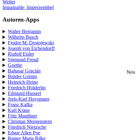
Weiter
Impalpable, Imperzeptibel
Autoren-Apps
Walter Benjamin
Wilhelm Busch
Fjodor M. Dostojewski
Joseph von Eichendorff
Rudolf Eisler
Sigmund Freud
Goethe
Baltasar Gracián
Neu
Brüder Grimm
Heinrich Heine
Friedrich Hölderlin
Edmund Husserl
Joris-Karl Huysmans
Franz Kafka
Karl Kraus
Fritz Mauthner
Christian Morgenstern
Friedrich Nietzsche
Edgar Allen Poe
Rainer Maria Rilke