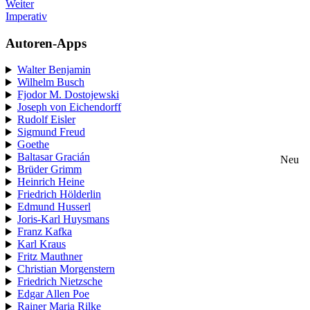
Weiter
Imperativ
Autoren-Apps
Walter Benjamin
Wilhelm Busch
Fjodor M. Dostojewski
Joseph von Eichendorff
Rudolf Eisler
Sigmund Freud
Goethe
Baltasar Gracián
Neu
Brüder Grimm
Heinrich Heine
Friedrich Hölderlin
Edmund Husserl
Joris-Karl Huysmans
Franz Kafka
Karl Kraus
Fritz Mauthner
Christian Morgenstern
Friedrich Nietzsche
Edgar Allen Poe
Rainer Maria Rilke