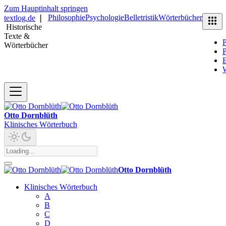
Zum Hauptinhalt springen
Philosophie
Psychologie
Belletristik
Wörterbücher
textlog.de
❘
Historische
Texte &
P
Wörterbücher
P
B
Otto Dornblüth
Klinisches Wörterbuch
Otto Dornblüth
Klinisches Wörterbuch
A
B
C
D