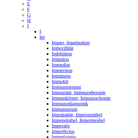
E
F
G
H
I
I
Im
Imago, Imagination
Imbezillität
Imbibition
Imitation
Immediat
Immersion
Imminens
Immobil
Immunisierung
Immunität, Immunotherapie
Immunkörper, Immunochemie
Immunodiagnostik
Immunserum
Impalpable, Imperzeptibel
Impenetrabel, Impermeabel
Imperativ
Imperfectus
Imperforatio