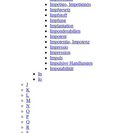
Impetigo, Impetiginös
Impfgesetz
Impfstoff
Impfung
Implantation
Imponderabilien
Impotent
Impotentia, Impotenz
Impressio
Impression
Impuls
Impulsive Handlungen
Imputabilität
In
Io
J
K
L
M
N
O
P
Q
R
S