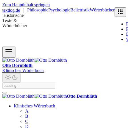
Zum Hauptinhalt springen
Philosophie
Psychologie
Belletristik
Wörterbücher
textlog.de
❘
Historische
Texte &
P
Wörterbücher
P
B
Otto Dornblüth
Klinisches Wörterbuch
Otto Dornblüth
Klinisches Wörterbuch
A
B
C
D