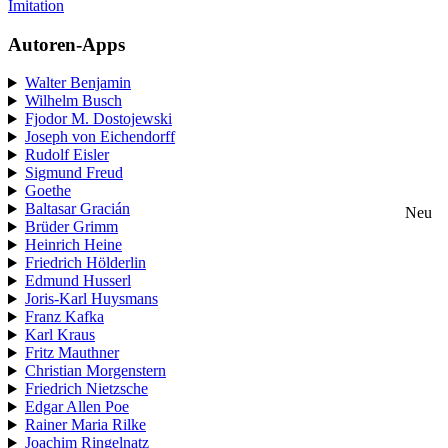
Imitation
Autoren-Apps
Walter Benjamin
Wilhelm Busch
Fjodor M. Dostojewski
Joseph von Eichendorff
Rudolf Eisler
Sigmund Freud
Goethe
Baltasar Gracián
Neu
Brüder Grimm
Heinrich Heine
Friedrich Hölderlin
Edmund Husserl
Joris-Karl Huysmans
Franz Kafka
Karl Kraus
Fritz Mauthner
Christian Morgenstern
Friedrich Nietzsche
Edgar Allen Poe
Rainer Maria Rilke
Joachim Ringelnatz