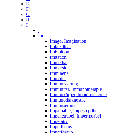
E
F
G
H
I
I
Im
Imago, Imagination
Imbezillität
Imbibition
Imitation
Immediat
Immersion
Imminens
Immobil
Immunisierung
Immunität, Immunotherapie
Immunkörper, Immunochemie
Immunodiagnostik
Immunserum
Impalpable, Imperzeptibel
Impenetrabel, Impermeabel
Imperativ
Imperfectus
Imperforatio