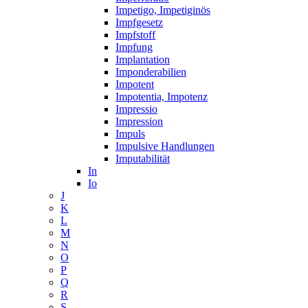
Impetigo, Impetiginös
Impfgesetz
Impfstoff
Impfung
Implantation
Imponderabilien
Impotent
Impotentia, Impotenz
Impressio
Impression
Impuls
Impulsive Handlungen
Imputabilität
In
Io
J
K
L
M
N
O
P
Q
R
S