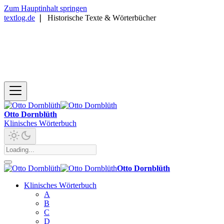
Zum Hauptinhalt springen
textlog.de
❘
Historische Texte & Wörterbücher
Otto Dornblüth
Klinisches Wörterbuch
Otto Dornblüth
Klinisches Wörterbuch
A
B
C
D