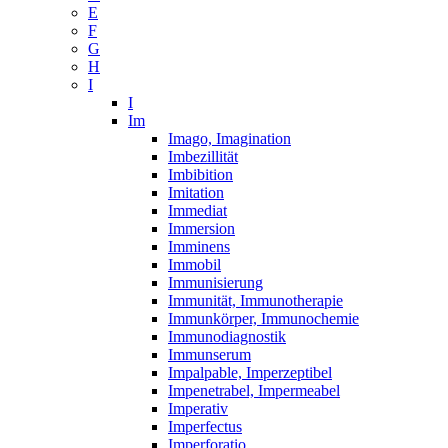
E
F
G
H
I
I
Im
Imago, Imagination
Imbezillität
Imbibition
Imitation
Immediat
Immersion
Imminens
Immobil
Immunisierung
Immunität, Immunotherapie
Immunkörper, Immunochemie
Immunodiagnostik
Immunserum
Impalpable, Imperzeptibel
Impenetrabel, Impermeabel
Imperativ
Imperfectus
Imperforatio