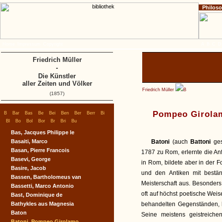
Philos
Home
Impressum
Copyright
A
B
C
D
Friedrich Müller
-
Die Künstler
aller Zeiten und Völker
Friedrich Müller
B
(1857)
|
|
|
|
|
|
|
|
|
Pompeo Girola
B
Bar
Bas
Be
Bei
Ben
Ber
Berr
Bi
|
|
|
|
|
|
|
Bl
Bo
Bol
Bor
Br
Bri
Bu
Bas, Jacques Philippe le
Basaiti, Marco
Batoni
(auch
Battoni
ges
Basan, Pierre Francois
1787 zu Rom, erlernte die A
Basevi, George
in Rom, bildete aber in der
Basire, Jacob
und den Antiken mit bestä
Bassen, Bartholomeus van
Meisterschaft aus. Besonders
Bassetti, Marco Antonio
oft auf höchst poetische Weis
Bast, Dominique de
Bathykles aus Magnesia
behandelten Gegenständen, 
Baton
Seine meistens geistreich
Batoni, Pompeo Girolamo