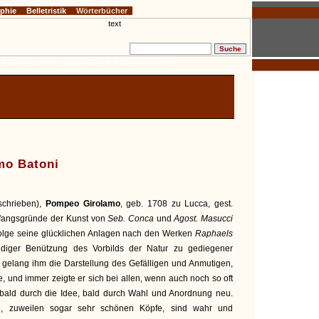
ophie
Belletristik
Wörterbücher
E
F
G
H
I
J
K
L
M
N
O
P
Q
R
S
T
U
V
W
X
Y
Z
mo Batoni
chrieben),
Pompeo Girolamo
, geb. 1708 zu Lucca, gest.
nfangsgründe der Kunst von
Seb. Conca
und
Agost. Masucci
 Folge seine glücklichen Anlagen nach den Werken
Raphaels
ndiger Benützung des Vorbilds der Natur zu gediegener
 gelang ihm die Darstellung des Gefälligen und Anmutigen,
e, und immer zeigte er sich bei allen, wenn auch noch so oft
bald durch die Idee, bald durch Wahl und Anordnung neu.
en, zuweilen sogar sehr schönen Köpfe, sind wahr und