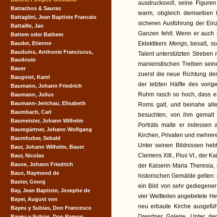
ausdrucksvoll, seine Figure
Batrachos & Sauras
warm, obgleich demselben be
Battaglini, Jean Baptiste Francais
sicheren Ausführung der Ei
Battaille, Jan
Ganzen fehlt. Wenn er auch 
Battem oder Bathem
Baudet, Etienne
Eklektikers
Mengs
, besaß, s
Bauduins, Anthonie Franciscus,
Talent unterstützten Streben
Baudouin
manieristischen Treiben seine
Bauer
zuerst die neue Richtung der
Baugniet, Karel
der letzten Hälfte des vorig
Baumann, Johann Friedrich
Ruhm rasch so hoch, dass er
Baumann, Julius
Baumann-Jerichau, Elisabeth
Roms galt, und beinahe alle
Baumbach, Carl
besuchten, von ihm gemalt 
Baumeister, Johann Wilhelm
Porträts malte er indessen a
Baumgärtner, Johann Wolfgang
Kirchen, Privaten und mehrere
Baumhuber, Sebald
Unter seinen Bildnissen heb
Baur, Johann Wilhelm, Bauer
Clemens XIII., Pius VI., der Ka
Baur, Nicolas
Bause, Johann Friedrich
der Kaiserin Maria Theresia,
Baux, Raymond de
historischen Gemälde gelten: 
Baxter, Georg
ein Bild von sehr gediegener
Bay, Jean Baptiste, Josephe de
vier Weltteilen angebetete He
Bayer, August von
neu erbaute Kirche ausgefü
Bayeu y Subias, Don Francesco
Dresdner Galerie. Unter de
Bayeu y Subias, Don Ramon