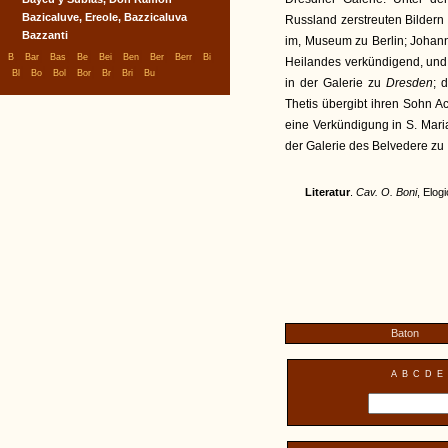
Bazicaluve, Ereole, Bazzicaluva
Russland zerstreuten Bilder
Bazzanti
im, Museum zu Berlin; Johann
|
|
|
|
|
|
|
|
|
B
Bar
Bas
Be
Bei
Ben
Ber
Berr
Bi
Heilandes verkündigend, und 
|
|
|
|
|
|
|
Bl
Bo
Bol
Bor
Br
Bri
Bu
in der Galerie zu
Dresden
; 
Thetis übergibt ihren Sohn Ac
eine Verkündigung in S. Mar
der Galerie des Belvedere zu
Literatur
.
Cav. O. Boni
, Elog
Baton
A
B
C
D
E