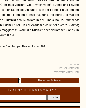
n rühmt man von ihm: Gott Hymen vermählt Amor und Psyche
es, der Täufer, die Ankunft des in der Ferne sich zeigenden
die drei bildenden Künste, Baukunst, Bildnerei und Malerei
das Brustbild des Künstlers in der Pinakothek zu
München
;
hill dem Chiron, in der Academia delle belle arti zu
Parma
;
ia maggiore zu
Rom
; die Rückkehr des verlorenen Sohns, in
Wien
u.s.w.
io del Cav. Pompeo Battoni. Roma 1787.
TO TOP
DRUCKVERSION
WEITEREMPFEHLEN
-
Batrachos & Sauras
F
G
H
I
J
K
L
M
N
O
P
Q
R
S
T
U
V
W
X
Y
Z