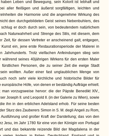
n haben Leben und Bewegung, sein Kolorit ist lebhaft und
i aller fleißigen und äußerst sorgfältigen, leichten und
nzelnheiten die Harmonie und die angenehme Wirkung des
nicht den durchgebildeten Geist seines Nebenbuhlers, des
o schlug er doch durch sein, von bedeutendem natürlichem
 nach Naturwahrheit und Strenge des Stils, mit diesem, dem
r Zeit, für dessen Vertreter er anscheinend galt, entgegen,
 Kunst ein, jene erste Restaurationsperiode der Malerei in
en Jahrhunderts. Trotz vielfachen Anfeindungen stieg sein
 während seines 40jährigen Wirkens für den ersten Maler
 fürstlichen Personen, die zu seiner Zeit die ewige Stadt
sein wollten. Außer einer fast unglaublichen Menge von
uch noch sehr viele kirchliche und historische Bilder für
 europäische Höfe, von denen er beständig Aufträge erhielt.
t man vorzugsweise hervor: die der Päpste Benedikt XIV.,
iser Joseph II. und Leopold II. (in der Galerie zu Wien), sowie
 die ihn in den erblichen Adelstand erhob. Für seine besten
der Sturz des Zauberers Simon in S. M. degli Angeli zu Rom,
 Ausführung und großer Kraft der Darstellung; das von den
rz Jesu, im Jahr 1780 für eine von der Königin von Portugal
hrt und das bekannte reizende Bild der Magdalena in der
n vielen ändern in Italien, Deutschland, England und in