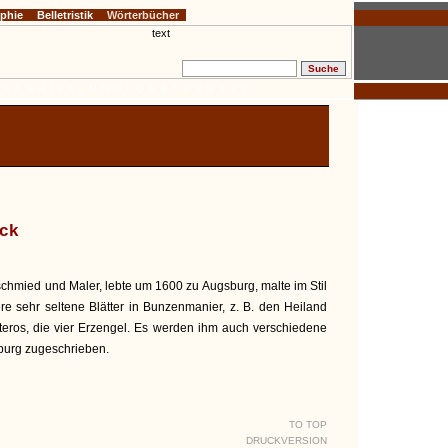
ophie
Belletristik
Wörterbücher
E
F
G
H
I
J
K
L
M
N
O
P
Q
R
S
T
U
V
W
X
Y
Z
uck
schmied und Maler, lebte um 1600 zu Augsburg, malte im Stil
re sehr seltene Blätter in Bunzenmanier, z. B. den Heiland
teros, die vier Erzengel. Es werden ihm auch verschiedene
burg zugeschrieben.
TO TOP
DRUCKVERSION