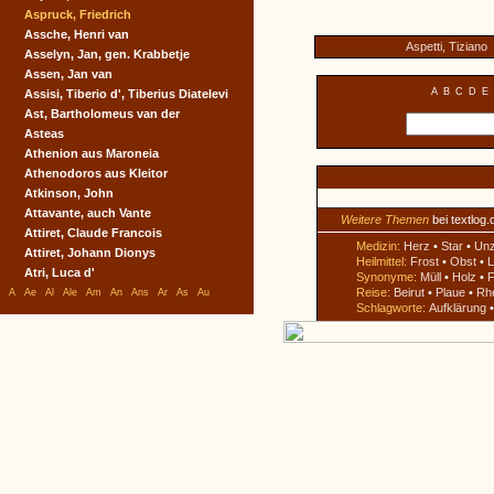
Aspruck, Friedrich
Assche, Henri van
Aspetti, Tiziano
Asselyn, Jan, gen. Krabbetje
Assen, Jan van
A
B
C
D
E
Assisi, Tiberio d', Tiberius Diatelevi
Ast, Bartholomeus van der
Asteas
Athenion aus Maroneia
Athenodoros aus Kleitor
Atkinson, John
Attavante, auch Vante
Weitere Themen
bei textlog.
Attiret, Claude Francois
Medizin:
Herz
•
Star
•
Un
Attiret, Johann Dionys
Heilmittel:
Frost
•
Obst
•
L
Atri, Luca d'
Synonyme:
Müll
•
Holz
•
F
Reise:
Beirut
•
Plaue
•
Rh
A
Ae
Al
Ale
Am
An
Ans
Ar
As
Au
Schlagworte:
Aufklärung