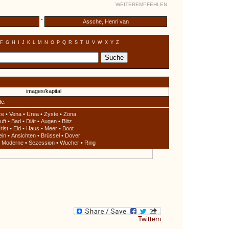
WEITEREMPFEHLEN
-
Assche, Henri van
F
G
H
I
J
K
L
M
N
O
P
Q
R
S
T
U
V
W
X
Y
Z
de:
ze
•
Vena
•
Urea
•
Zyste
•
Zona
uft
•
Bad
•
Diät
•
Augen
•
Blitz
rist
•
Eid
•
Haus
•
Meer
•
Boot
ein
•
Ansichten
•
Brüssel
•
Dover
•
Moderne
•
Sezession
•
Wucher
•
Ring
Twittern