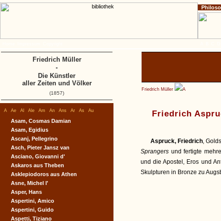
Philos
Home
Impressum
Copyright
A
B
C
D
Friedrich Müller
-
Die Künstler
aller Zeiten und Völker
Friedrich Müller
A
(1857)
A
Ae
Al
Ale
Am
An
Ans
Ar
As
Au
Friedrich Aspr
Asam, Cosmas Damian
Asam, Egidius
Ascanj, Pellegrino
Aspruck, Friedrich
, Gold
Asch, Pieter Jansz van
Sprangers
und fertigte mehre
Asciano, Giovanni d'
und die Apostel, Eros und An
Askaros aus Theben
Skulpturen in Bronze zu Augs
Asklepiodoros aus Athen
Asne, Michel l'
Asper, Hans
Aspertini, Amico
Aspertini, Guido
Aspetti, Tiziano