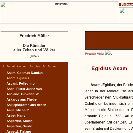
Philos
Home
Impressum
Copyright
A
B
C
D
Friedrich Müller
-
Die Künstler
aller Zeiten und Völker
Friedrich Müller
A
(1857)
A
Ae
Al
Ale
Am
An
Ans
Ar
As
Au
Egidius Asam
Asam, Cosmas Damian
Asam, Egidius
Ascanj, Pellegrino
Asam, Egidius
, der Brud
Asch, Pieter Jansz van
jener in der Malerei, so als
Asciano, Giovanni d'
verschiedensten Stukkaturarb
Askaros aus Theben
Osterhofen befindet sich ein
Asklepiodoros aus Athen
München die Statue des h. P
Asne, Michel l'
Asper, Hans
erbaute Egidius 1733—46 d
Aspertini, Amico
überladenen Stil der Zeit. E
Aspertini, Guido
sein Bruder mit Decken- und Al
Aspetti, Tiziano