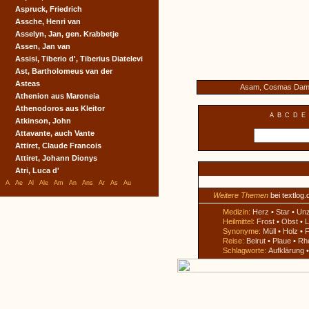
Aspruck, Friedrich
Assche, Henri van
Asselyn, Jan, gen. Krabbetje
Assen, Jan van
Assisi, Tiberio d', Tiberius Diatelevi
Ast, Bartholomeus van der
Asteas
Asam, Cosmas Dam
Athenion aus Maroneia
Athenodoros aus Kleitor
A
B
C
D
E
Atkinson, John
Attavante, auch Vante
Attiret, Claude Francois
Attiret, Johann Dionys
Atri, Luca d'
A
Ae
Al
Ale
Am
An
Ans
Ar
As
Au
Weitere Themen
bei textlog.
Medizin:
Herz
•
Star
•
Un
Heilmittel:
Frost
•
Obst
•
L
Synonyme:
Müll
•
Holz
•
F
Reise:
Beirut
•
Plaue
•
Rh
Schlagworte:
Aufklärung