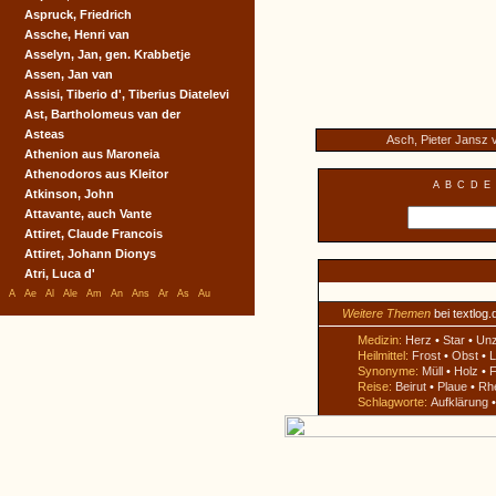
Aspruck, Friedrich
Assche, Henri van
Asselyn, Jan, gen. Krabbetje
Assen, Jan van
Assisi, Tiberio d', Tiberius Diatelevi
Ast, Bartholomeus van der
Asteas
Asch, Pieter Jansz 
Athenion aus Maroneia
Athenodoros aus Kleitor
A
B
C
D
E
Atkinson, John
Attavante, auch Vante
Attiret, Claude Francois
Attiret, Johann Dionys
Atri, Luca d'
A
Ae
Al
Ale
Am
An
Ans
Ar
As
Au
Weitere Themen
bei textlog.
Medizin:
Herz
•
Star
•
Un
Heilmittel:
Frost
•
Obst
•
L
Synonyme:
Müll
•
Holz
•
F
Reise:
Beirut
•
Plaue
•
Rh
Schlagworte:
Aufklärung