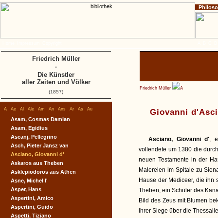
Philos
Home
Impressum
Copyright
A
B
C
D
Friedrich Müller
-
Die Künstler
aller Zeiten und Völker
Friedrich Müller
A
(1857)
A
Ae
Al
Ale
Am
An
Ans
Ar
As
Au
Giovanni d'Asc
Asam, Cosmas Damian
Asam, Egidius
Ascanj, Pellegrino
Asciano, Giovanni d'
, 
Asch, Pieter Jansz van
vollendete um 1380 die durc
Asciano, Giovanni d'
neuen Testamente in der Hau
Askaros aus Theben
Malereien im Spitale zu Sie
Asklepiodoros aus Athen
Hause der Mediceer, die ihn 
Asne, Michel l'
Asper, Hans
Theben, ein Schüler des Kanac
Aspertini, Amico
Bild des Zeus mit Blumen be
Aspertini, Guido
ihrer Siege über die Thessal
Aspetti, Tiziano