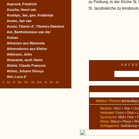
zu Freiburg, in der Kirche S
Aspruck, Friedrich
St. Jacobskirche zu Innsbruck,
Assche, Henri van
Asselyn, Jan, gen. Krabbetje
Assen, Jan van
Assisi, Tiberio d', Tiberius Diatelevi
Ast, Bartholomeus van der
Asteas
Athenion aus Maroneia
Athenodoros aus Kleitor
Atkinson, John
Attavante, auch Vante
A
B
C
D
E
Attiret, Claude Francois
Attiret, Johann Dionys
Atri, Luca d'
A
Ae
Al
Ale
Am
An
Ans
Ar
As
Au
Weitere Themen
bei textlog.
Medizin:
Herz
•
Star
•
Un
Heilmittel:
Frost
•
Obst
•
L
Synonyme:
Müll
•
Holz
•
F
Reise:
Beirut
•
Plaue
•
Rh
Schlagworte:
Aufklärung