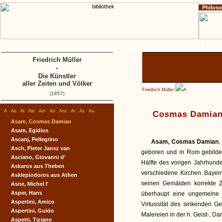
Philos
Home
Impressum
Copyright
A
B
C
D
Friedrich Müller
-
Die Künstler
aller Zeiten und Völker
Friedrich Müller
A
(1857)
A
Ae
Al
Ale
Am
An
Ans
Ar
As
Au
Cosmas Damia
Asam, Cosmas Damian
Asam, Egidius
Ascanj, Pellegrino
Asam, Cosmas Damian
,
Asch, Pieter Jansz van
geboren und in Rom gebildet
Asciano, Giovanni d'
Hälfte des vorigen Jahrhunder
Askaros aus Theben
verschiedene Kirchen Bayern
Asklepiodoros aus Athen
seinen Gemälden korrekte 
Asne, Michel l'
Asper, Hans
überhaupt eine ungemeine t
Aspertini, Amico
Virtuosität des sinkenden Ge
Aspertini, Guido
Malereien in der h. Geist-, D
Aspetti, Tiziano