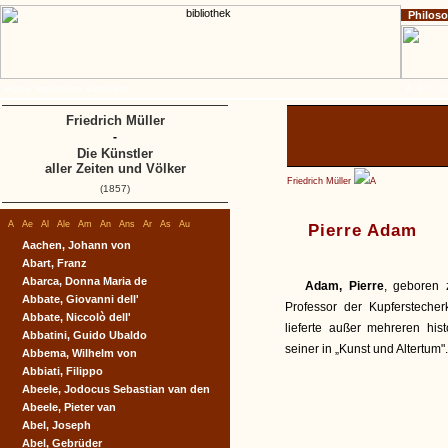
Philos
Home
Impressum
Copyright
A
B
C
D
Friedrich Müller
-
Die Künstler
aller Zeiten und Völker
Friedrich Müller
A
(1857)
A
Ae
Al
Ale
Am
An
Ans
Ar
As
Au
Pierre Adam
Aachen, Johann von
Abart, Franz
Abarca, Donna Maria de
Adam, Pierre
, geboren 
Abbate, Giovanni dell'
Professor der Kupfersteche
Abbate, Niccolò dell'
lieferte außer mehreren histo
Abbatini, Guido Ubaldo
seiner in „Kunst und Altertum".
Abbema, Wilhelm von
Abbiati, Filippo
Abeele, Jodocus Sebastian van den
Abeele, Pieter van
Abel, Joseph
Abel, Gebrüder