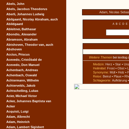
Abels, John
Abels, Jacobus Theodorus
Adam, Nicolas Sebas
Aberli, Johannes Ludwig
Abilgaard, Nicolay Abraham, auch
Abildgaard
A
B
C
D
E
Ableitner, Balthasar
Abondio, Alexander
Abramson, Abraham
Abtshoven, Theodor van, auch
Abshoven
Accius, Priscus
Weitere Themen
bei textlog.
Acevedo, Cristóbald de
Medizin:
Herz
•
Star
•
Un
Acevedo, Don Manuel
Heilmittel:
Frost
•
Obst
•
L
Achenbach, Andreas
Synonyme:
Müll
•
Holz
•
F
Achenbach, Oswald
Reise:
Beirut
•
Plaue
•
Rh
Achtermann, Wilhelm
Schlagworte:
Aufklärung
Achtervelds, Jakob
Achtschelling, Lukas
Acier, Michael Victor
Acker, Johannes Baptista van
Acker
Acquisti, Luigi
Adam, Albrecht
Adam, Heinrich
Adam, Lambert Sigisbert