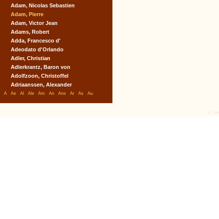
Adam, Nicolas Sebastien
Adam, Pierre
Adam, Victor Jean
Adams, Robert
Adda, Francesco d'
Adeodato d'Orlando
Adler, Christian
Adlerkrantz, Baron von
Adolfzoon, Christoffel
Adriaanssen, Alexander
A
Ae
Al
Ale
Am
An
Ans
Ar
As
Au
© tex