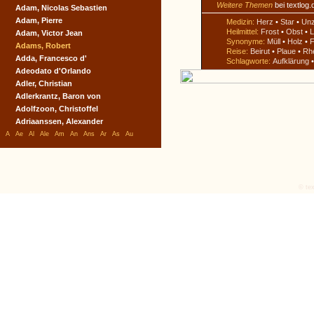
Weitere Themen
bei textlog.
Adam, Nicolas Sebastien
Adam, Pierre
Medizin:
Herz
•
Star
•
Un
Heilmittel:
Frost
•
Obst
•
L
Adam, Victor Jean
Synonyme:
Müll
•
Holz
•
F
Adams, Robert
Reise:
Beirut
•
Plaue
•
Rh
Adda, Francesco d'
Schlagworte:
Aufklärung
Adeodato d'Orlando
Adler, Christian
Adlerkrantz, Baron von
Adolfzoon, Christoffel
Adriaanssen, Alexander
A
Ae
Al
Ale
Am
An
Ans
Ar
As
Au
© tex