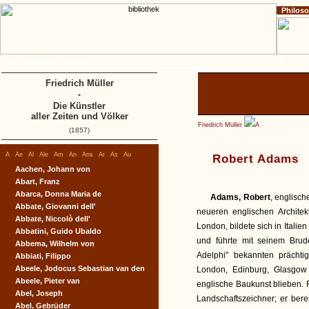
Philos
Home
Impressum
Copyright
A
B
C
D
Friedrich Müller
-
Die Künstler
aller Zeiten und Völker
Friedrich Müller
A
(1857)
A
Ae
Al
Ale
Am
An
Ans
Ar
As
Au
Robert Adams
Aachen, Johann von
Abart, Franz
Abarca, Donna Maria de
Adams, Robert
, englisch
Abbate, Giovanni dell'
neueren englischen Architek
Abbate, Niccolò dell'
London, bildete sich in Itali
Abbatini, Guido Ubaldo
und führte mit seinem Bru
Abbema, Wilhelm von
Adelphi" bekannten prächt
Abbiati, Filippo
Abeele, Jodocus Sebastian van den
London, Edinburg, Glasgow 
Abeele, Pieter van
englische Baukunst blieben. R
Abel, Joseph
Landschaftszeichner; er bere
Abel, Gebrüder