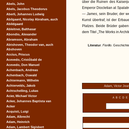
über die Ruinen des Kaiserpa
Abels, John
Emperor Diocletian at Spalatr
Abels, Jacobus Theodorus
—
James
, sein Bruder, der 
Aberli, Johannes Ludwig
Abilgaard, Nicolay Abraham, auch
Kunst übertraf, ist der Erba
Abildgaard
Platzes. Beide Brüder gaben
Ableitner, Balthasar
dem Titel „The Works in Archi
Abondio, Alexander
Abramson, Abraham
Abtshoven, Theodor van, auch
Literatur
.
Fiorillo
. Geschichte
Abshoven
Accius, Priscus
Acevedo, Cristóbald de
Acevedo, Don Manuel
Achenbach, Andreas
Achenbach, Oswald
Achtermann, Wilhelm
Achtervelds, Jakob
Adam, Victor Jea
Achtschelling, Lukas
Acier, Michael Victor
A
B
C
D
E
Acker, Johannes Baptista van
Acker
Acquisti, Luigi
Adam, Albrecht
Adam, Heinrich
Adam, Lambert Sigisbert