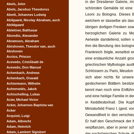
in der Dresdener Galerie, i
Abels, John
schönsten Gemälde ist eine 
Abels, Jacobus Theodorus
Leoni zu Bologna. Dieses 
Aberli, Johannes Ludwig
Abilgaard, Nicolay Abraham, auch
welchem er dasselbe als das 
Abildgaard
übrigen dortigen Fresken sow
Ableitner, Balthasar
herzoglichen Galerie zu M
Abondio, Alexander
Aeneide darstellend, sollen
Abramson, Abraham
ihm die Berufung des bologne
Abtshoven, Theodor van, auch
Abshoven
Frankreich folgte, woselbst
Accius, Priscus
eine erstaunliche Anzahl g
Acevedo, Cristóbald de
griechischen Mythologie ausf
Acevedo, Don Manuel
Schlössern zu Paris, Meudon u.
Achenbach, Andreas
sich aber nichts für unse
Achenbach, Oswald
gestochenen Blättern besit
Achtermann, Wilhelm
Achtervelds, Jakob
kennt man noch eine Entführ
Achtschelling, Lukas
und eine heilige Familie in 
Acier, Michael Victor
in Keddlestonhall. Die Kup
Acker, Johannes Baptista van
Miniaturbild Franz I. (gest. 
Acker
Gewandtheit in den verschie
Acquisti, Luigi
Er half den Geschmack der i
Adam, Albrecht
Adam, Heinrich
verpflanzen, aber in jener s
Adam, Lambert Sigisbert
der nachrömischen Schule, di