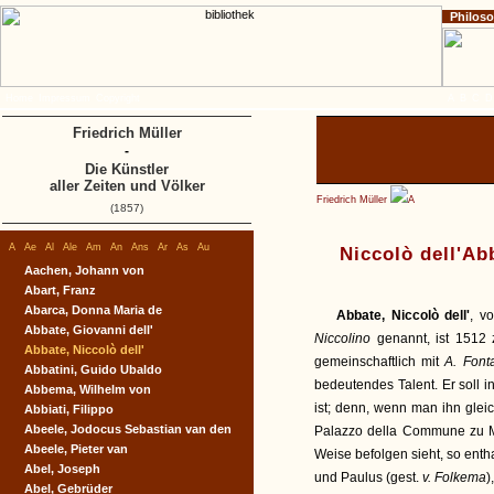
Philos
Home
Impressum
Copyright
A
B
C
D
Friedrich Müller
-
Die Künstler
aller Zeiten und Völker
Friedrich Müller
A
(1857)
A
Ae
Al
Ale
Am
An
Ans
Ar
As
Au
Niccolò dell'Ab
Aachen, Johann von
Abart, Franz
Abarca, Donna Maria de
Abbate, Niccolò dell'
, v
Abbate, Giovanni dell'
Niccolino
genannt, ist 1512
Abbate, Niccolò dell'
gemeinschaftlich mit
A. Fon
Abbatini, Guido Ubaldo
bedeutendes Talent. Er soll i
Abbema, Wilhelm von
ist; denn, wenn man ihn glei
Abbiati, Filippo
Abeele, Jodocus Sebastian van den
Palazzo della Commune zu Mo
Abeele, Pieter van
Weise befolgen sieht, so enth
Abel, Joseph
und Paulus (gest.
v. Folkema
)
Abel, Gebrüder