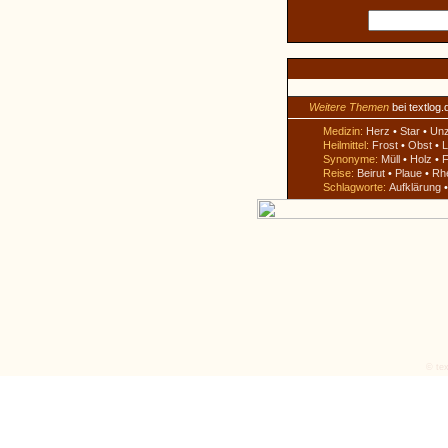
Weitere Themen
bei textlog.
Medizin:
Herz
•
Star
•
Un
Heilmittel:
Frost
•
Obst
•
L
Synonyme:
Müll
•
Holz
•
F
Reise:
Beirut
•
Plaue
•
Rh
Schlagworte:
Aufklärung
© tex