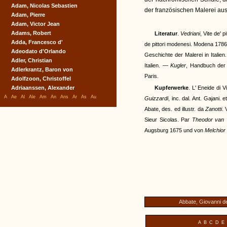
Adam, Nicolas Sebastien
der französischen Malerei aus
Adam, Pierre
Adam, Victor Jean
Adams, Robert
Literatur
.
Vedriani
, Vite de' 
Adda, Francesco d'
de pittori modenesi. Modena 178
Adeodato d'Orlando
Geschichte der Malerei in Italie
Adler, Christian
Italien. —
Kugler
, Handbuch der
Adlerkrantz, Baron von
Paris.
Adolfzoon, Christoffel
Adriaanssen, Alexander
Kupferwerke
. L' Eneide di V
A
Ae
Al
Ale
Am
An
Ans
Ar
As
Au
Guizzardi
, inc. dal. Ant. Gajani. 
Abate, des. ed illustr. da
Zanotti
. 
Sieur Sicolas. Par
Theodor van 
Augsburg 1675 und von
Melchior
Abbate, Giovanni del
A
B
C
D
E