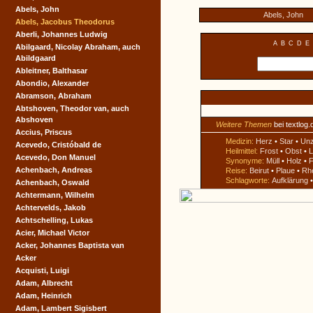
Abels, John
Abels, John
Abels, Jacobus Theodorus
Aberli, Johannes Ludwig
A
B
C
D
E
Abilgaard, Nicolay Abraham, auch
Abildgaard
Ableitner, Balthasar
Abondio, Alexander
Abramson, Abraham
Abtshoven, Theodor van, auch
Abshoven
Weitere Themen
bei textlog.
Accius, Priscus
Medizin:
Herz
•
Star
•
Un
Acevedo, Cristóbald de
Heilmittel:
Frost
•
Obst
•
L
Acevedo, Don Manuel
Synonyme:
Müll
•
Holz
•
F
Achenbach, Andreas
Reise:
Beirut
•
Plaue
•
Rh
Schlagworte:
Aufklärung
Achenbach, Oswald
Achtermann, Wilhelm
Achtervelds, Jakob
Achtschelling, Lukas
Acier, Michael Victor
Acker, Johannes Baptista van
Acker
Acquisti, Luigi
Adam, Albrecht
Adam, Heinrich
Adam, Lambert Sigisbert