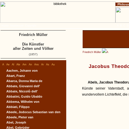
Philos
Home
Impressum
Copyright
A
B
C
D
Friedrich Müller
-
Die Künstler
aller Zeiten und Völker
Friedrich Müller
A
(1857)
A
Ae
Al
Ale
Am
An
Ans
Ar
As
Au
Jacobus Theodo
Aachen, Johann von
Abart, Franz
Abarca, Donna Maria de
Abels, Jacobus Theodor
Abbate, Giovanni dell'
Künste seiner Vaterstadt,
Abbate, Niccolò dell'
wundervollem Lichteffekt, die
Abbatini, Guido Ubaldo
Abbema, Wilhelm von
Abbiati, Filippo
Abeele, Jodocus Sebastian van den
Abeele, Pieter van
Abel, Joseph
Abel, Gebrüder