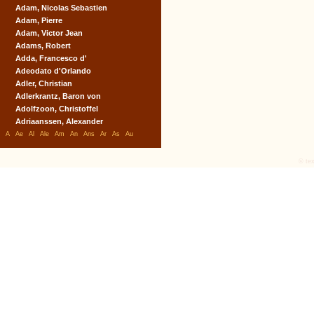
Adam, Nicolas Sebastien
Adam, Pierre
Adam, Victor Jean
Adams, Robert
Adda, Francesco d'
Adeodato d'Orlando
Adler, Christian
Adlerkrantz, Baron von
Adolfzoon, Christoffel
Adriaanssen, Alexander
A
Ae
Al
Ale
Am
An
Ans
Ar
As
Au
© tex