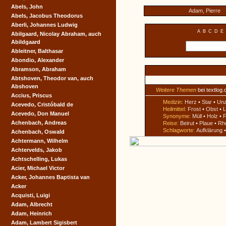
Abels, John
Adam, Pierre
Abels, Jacobus Theodorus
Aberli, Johannes Ludwig
A
B
C
D
E
Abilgaard, Nicolay Abraham, auch
Abildgaard
Ableitner, Balthasar
Abondio, Alexander
Abramson, Abraham
Abtshoven, Theodor van, auch
Abshoven
Weitere Themen
bei textlog.
Accius, Priscus
Medizin:
Herz
•
Star
•
Un
Acevedo, Cristóbald de
Heilmittel:
Frost
•
Obst
•
L
Acevedo, Don Manuel
Synonyme:
Müll
•
Holz
•
F
Achenbach, Andreas
Reise:
Beirut
•
Plaue
•
Rh
Schlagworte:
Aufklärung
Achenbach, Oswald
Achtermann, Wilhelm
Achtervelds, Jakob
Achtschelling, Lukas
Acier, Michael Victor
Acker, Johannes Baptista van
Acker
Acquisti, Luigi
Adam, Albrecht
Adam, Heinrich
Adam, Lambert Sigisbert