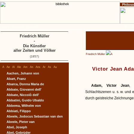
Philos
Home
Impressum
Copyright
A
B
C
D
Friedrich Müller
-
Die Künstler
aller Zeiten und Völker
Friedrich Müller
A
(1857)
A
Ae
Al
Ale
Am
An
Ans
Ar
As
Au
Victor Jean Ad
Aachen, Johann von
Abart, Franz
Abarca, Donna Maria de
Adam, Victor Jean
, 
Abbate, Giovanni dell'
Schlachtszenen u. s. w. und 
Abbate, Niccolò dell'
durch geistreiche Zeichnunge
Abbatini, Guido Ubaldo
Abbema, Wilhelm von
Abbiati, Filippo
Abeele, Jodocus Sebastian van den
Abeele, Pieter van
Abel, Joseph
Abel, Gebrüder