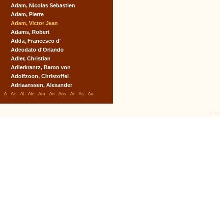
Adam, Nicolas Sebastien
Adam, Pierre
Adam, Victor Jean
Adams, Robert
Adda, Francesco d'
Adeodato d'Orlando
Adler, Christian
Adlerkrantz, Baron von
Adolfzoon, Christoffel
Adriaanssen, Alexander
A
Ae
Al
Ale
Am
An
Ans
Ar
As
Au
© tex