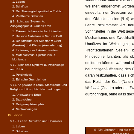
sondern eine »Maschine der D
1. Leben
Weisheit eingerichtet worde
2. Schriften
3. Der Theologisch-politische Traktat
eingepflanzten Gesetzen von s
4. Posthume Schriften
den Okkasionalisten (§ 4) w
§ 9. Spinozas System: A.
Lehre schlimmster Art neue
Ausgangspunkt, Grundlehren
Schriftsteller in die Welt ge
1. Erkenntnistheoretischer Unterbau
2. Die eine Substanz = Natur = Gott
Mechanismus und Zweckhaftigk
3. Die Attribute der Substanz: Geist
Unnützes im Weltall gibt, 
(Denken) und Körper (Ausdehnung)
»rechtschaffenen Seelen« 
4. Einteilung der Erkenntnisarten
5. Materialismus, Spiritualismus,
Philosophie fürchten, als 
Monismus
entfernen könnte, während si
§ 10. Spinozas System: B. Psychologie
bei richtiger Auffassung des
und Ethik
1. Psychologie
daran festzuhalten, dass sic
2. Ethische Grundlehren
das Reich der Kraft (Natur
§ 11. Angewandte Ethik. Staatslehre und
Weisheit
(Gnade) oder die Zw
Religionsphilosophie. Nachwirkungen
durchdringen, ohne dass doch
1. Angewandte Ethik
2. Staatslehre
3. Religionsphilosophie
4. Nachwirkungen
IV. Leibniz
§ 12. Leben, Schriften und Charakter
1. Leben
6. Die Vernunft- und die tat
2. Schriften