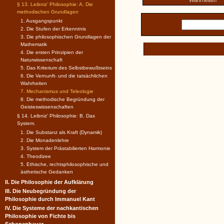
Wahrheiten
§ 13. Leibniz' Philosophie: A. Die
methodischen Grundlagen
1. Ausgangspunkt
2. Die Stufen der Erkenntnis
3. Die philosophischen Grundlagen der
Mathematik
4. Die ersten Prinzipien der
Naturwissenschaft
5. Das Kriterium des Selbstbewußtseins
6. Die Vernunft- und die tatsächlichen
Wahrheiten
7. Mechanismus und Teleologie
8. Die methodische Begründung der
Geisteswissenschaften
§ 14. Leibniz' Philosophie: B. Das
System.
1. Die Substanz als Kraft (Dynamik)
2. Die Monadenlehre
3. System der Prästabilierten Harmonie
4. Theodizee
5. Ethische, rechtsphilosophische und
ästhetische Gedanken
II. Die Philosophie der Aufklärung
III. Die Neubegründung der
Philosophie durch Immanuel Kant
IV. Die Systeme der nachkantischen
Philosophie von Fichte bis