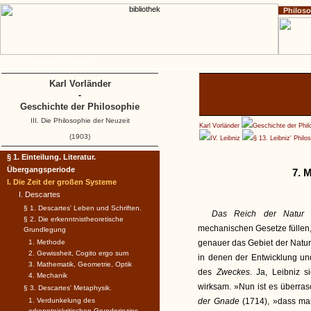
Philos
Home
Impressum
Copyright
Karl Vorländer
-
Geschichte der Philosophie
III. Die Philosophie der Neuzeit
Karl Vorländer
Geschichte der Phil
(1903)
IV. Leibniz
§ 13. Leibniz' Phil
§ 1. Einteilung. Literatur.
Übergangsperiode
7. 
I. Die Zeit der großen Systeme
I. Descartes
§ 1. Descartes' Leben und Schriften.
Das Reich der Natur
§ 2. Die erkenntnistheoretische
mechanischen Gesetze füllen,
Grundlegung
1. Methode
genauer das Gebiet der Natur
2. Gewissheit, Cogito ergo sum
in denen der Entwicklung un
3. Mathematik, Geometrie, Optik
des
Zweckes
. Ja, Leibniz 
4. Mechanik
wirksam. »Nun ist es überras
§ 3. Descartes' Metaphysik.
1. Verdunkelung des
der Gnade
(1714), »dass ma
erkenntniskritischen Grundprinzips