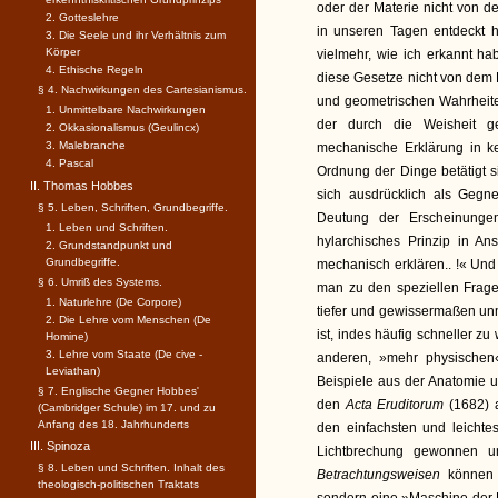
oder der Materie nicht von
2. Gotteslehre
in unseren Tagen entdeckt 
3. Die Seele und ihr Verhältnis zum
Körper
vielmehr, wie ich erkannt ha
4. Ethische Regeln
diese Gesetze nicht von dem 
§ 4. Nachwirkungen des Cartesianismus.
und geometrischen Wahrheit
1. Unmittelbare Nachwirkungen
der durch die Weisheit ge
2. Okkasionalismus (Geulincx)
3. Malebranche
mechanische Erklärung in k
4. Pascal
Ordnung der Dinge betätigt si
II. Thomas Hobbes
sich ausdrücklich als Gegner
§ 5. Leben, Schriften, Grundbegriffe.
Deutung der Erscheinungen
1. Leben und Schriften.
hylarchisches Prinzip in An
2. Grundstandpunkt und
Grundbegriffe.
mechanisch erklären.. !« Un
§ 6. Umriß des Systems.
man zu den speziellen Fragen
1. Naturlehre (De Corpore)
tiefer und gewissermaßen unmi
2. Die Lehre vom Menschen (De
ist, indes häufig schneller z
Homine)
3. Lehre vom Staate (De cive -
anderen, »mehr physischen
Leviathan)
Beispiele aus der Anatomie un
§ 7. Englische Gegner Hobbes'
den
Acta Eruditorum
(1682) 
(Cambridger Schule) im 17. und zu
Anfang des 18. Jahrhunderts
den einfachsten und leicht
III. Spinoza
Lichtbrechung gewonnen u
§ 8. Leben und Schriften. Inhalt des
Betrachtungsweisen
können 
theologisch-politischen Traktats