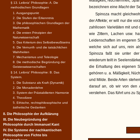
Mäßigkeit, Nüchternheit, Spa
§ 13. Leibniz' Philosophie: A. Die
bezeichnen eine
Macht
der S
methodischen Grundlagen
1. Ausgangspunkt
Spinoza macht gleichwohl
2. Die Stufen der Erkenntnis
der Affekte; er will nur die v
3. Die philosophischen Grundlagen der
zahllosen Varietäten mit und
Mathematik
4. Die ersten Prinzipien der
wie Zittern, Lachen usw. h
Naturwissenschaft
Leidenschaften im engeren S
5. Das Kriterium des Selbstbewußtseins
welche sich auf uns, rein a
6. Die Vernunft- und die tatsächlichen
Wahrheiten
Spinoza faßt sie unter der
7. Mechanismus und Teleologie
wiederum teilt in Seelenstärk
8. Die methodische Begründung der
die Erhaltung des eigenen S
Geisteswissenschaften
§ 14. Leibniz' Philosophie: B. Das
gehören u. a. Mäßigkeit, Nüch
System.
und Milde. Beide Arten stehen
1. Die Substanz als Kraft (Dynamik)
darauf an, ob wir von den 
2. Die Monadenlehre
verstehen. Das führt uns zu 
3. System der Prästabilierten Harmonie
4. Theodizee
5. Ethische, rechtsphilosophische und
ästhetische Gedanken
II. Die Philosophie der Aufklärung
III. Die Neubegründung der
Philosophie durch Immanuel Kant
IV. Die Systeme der nachkantischen
Philosophie von Fichte bis