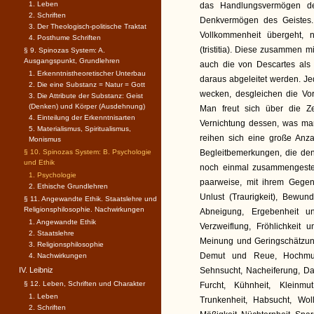
1. Leben
das Handlungsvermögen des
2. Schriften
Denkvermögen des Geistes.
3. Der Theologisch-politische Traktat
Vollkommenheit übergeht, n
4. Posthume Schriften
(tristitia). Diese zusammen m
§ 9. Spinozas System: A.
Ausgangspunkt, Grundlehren
auch die von Descartes als
1. Erkenntnistheoretischer Unterbau
daraus abgeleitet werden. Je
2. Die eine Substanz = Natur = Gott
wecken, desgleichen die Vo
3. Die Attribute der Substanz: Geist
(Denken) und Körper (Ausdehnung)
Man freut sich über die Z
4. Einteilung der Erkenntnisarten
Vernichtung dessen, was man
5. Materialismus, Spiritualismus,
reihen sich eine große Anza
Monismus
§ 10. Spinozas System: B. Psychologie
Begleitbemerkungen, die den
und Ethik
noch einmal zusammengestell
1. Psychologie
paarweise, mit ihrem Gegen
2. Ethische Grundlehren
Unlust (Traurigkeit), Bew
§ 11. Angewandte Ethik. Staatslehre und
Religionsphilosophie. Nachwirkungen
Abneigung, Ergebenheit un
1. Angewandte Ethik
Verzweiflung, Fröhlichkeit 
2. Staatslehre
Meinung und Geringschätzung
3. Religionsphilosophie
Demut und Reue, Hochmut
4. Nachwirkungen
IV. Leibniz
Sehnsucht, Nacheiferung, D
§ 12. Leben, Schriften und Charakter
Furcht, Kühnheit, Kleinmu
1. Leben
Trunkenheit, Habsucht, Wol
2. Schriften