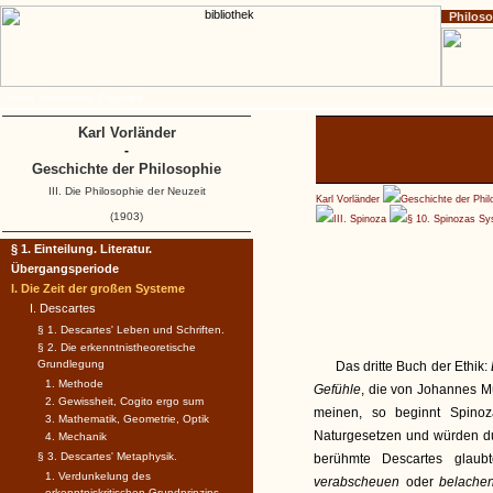
Philos
Home
Impressum
Copyright
Karl Vorländer
-
Geschichte der Philosophie
III. Die Philosophie der Neuzeit
Karl Vorländer
Geschichte der Phil
(1903)
III. Spinoza
§ 10. Spinozas Sy
§ 1. Einteilung. Literatur.
Übergangsperiode
I. Die Zeit der großen Systeme
I. Descartes
§ 1. Descartes' Leben und Schriften.
§ 2. Die erkenntnistheoretische
Grundlegung
Das dritte Buch der Ethik:
1. Methode
Gefühle
, die von Johannes Mü
2. Gewissheit, Cogito ergo sum
meinen, so beginnt Spinoz
3. Mathematik, Geometrie, Optik
Naturgesetzen und würden du
4. Mechanik
§ 3. Descartes' Metaphysik.
berühmte Descartes glaub
1. Verdunkelung des
verabscheuen
oder
belach
erkenntniskritischen Grundprinzips