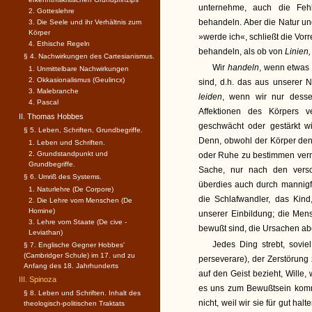
unternehme, auch die Feh
2. Gotteslehre
behandeln. Aber die Natur un
3. Die Seele und ihr Verhältnis zum
Körper
»werde ich«, schließt die V
4. Ethische Regeln
behandeln, als ob von
Linien
§ 4. Nachwirkungen des Cartesianismus.
Wir
handeln
, wenn etwas 
1. Unmittelbare Nachwirkungen
2. Okkasionalismus (Geulincx)
sind, d.h. das aus unserer N
3. Malebranche
leiden
, wenn wir nur desse
4. Pascal
Affektionen des Körpers 
II. Thomas Hobbes
geschwächt oder gestärkt wir
§ 5. Leben, Schriften, Grundbegriffe.
Denn, obwohl der Körper den
1. Leben und Schriften.
2. Grundstandpunkt und
oder Ruhe zu bestimmen verma
Grundbegriffe.
Sache, nur nach den versc
§ 6. Umriß des Systems.
überdies auch durch mannigf
1. Naturlehre (De Corpore)
die Schlafwandler, das Kind
2. Die Lehre vom Menschen (De
Homine)
unserer Einbildung; die Mens
3. Lehre vom Staate (De cive -
bewußt sind, die Ursachen ab
Leviathan)
Jedes Ding strebt, sovie
§ 7. Englische Gegner Hobbes'
(Cambridger Schule) im 17. und zu
perseverare), der Zerstörung
Anfang des 18. Jahrhunderts
auf den Geist bezieht, Wille,
III. Spinoza
es uns zum Bewußtsein kom
§ 8. Leben und Schriften. Inhalt des
nicht, weil wir sie für gut hal
theologisch-politischen Traktats