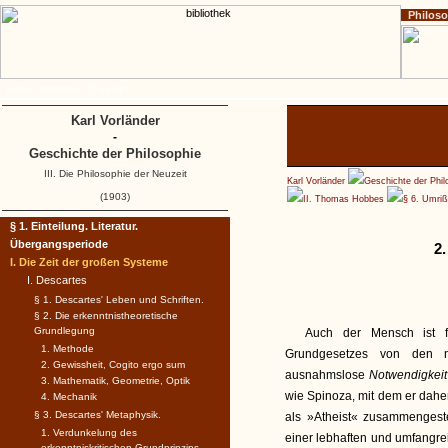
Philos
Home
Impressum
Copyright
Karl Vorländer
-
Geschichte der Philosophie
III. Die Philosophie der Neuzeit
Karl Vorländer
Geschichte der Phil
(1903)
II. Thomas Hobbes
§ 6. Umri
§ 1. Einteilung. Literatur.
Übergangsperiode
2
I. Die Zeit der großen Systeme
I. Descartes
§ 1. Descartes' Leben und Schriften.
§ 2. Die erkenntnistheoretische
Grundlegung
Auch der Mensch ist f
1. Methode
Grundgesetzes von den n
2. Gewissheit, Cogito ergo sum
ausnahmslose
Notwendigkei
3. Mathematik, Geometrie, Optik
wie Spinoza, mit dem er daher
4. Mechanik
§ 3. Descartes' Metaphysik.
als »Atheist« zusammengestel
1. Verdunkelung des
einer lebhaften und umfangre
erkenntniskritischen Grundprinzips