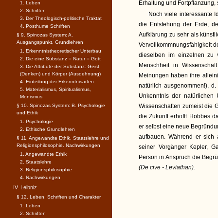
Erhaltung und Fortpflanzung,
1. Leben
2. Schriften
Noch viele interessante 
3. Der Theologisch-politische Traktat
die Entstehung der Erde, de
4. Posthume Schriften
Aufklärung zu sehr als künstl
§ 9. Spinozas System: A.
Ausgangspunkt, Grundlehren
Vervollkommnungsfähigkeit de
1. Erkenntnistheoretischer Unterbau
dieselben im einzelnen zu 
2. Die eine Substanz = Natur = Gott
Menschheit in Wissenschaft
3. Die Attribute der Substanz: Geist
(Denken) und Körper (Ausdehnung)
Meinungen haben ihre allein
4. Einteilung der Erkenntnisarten
natürlich ausgenommen!), d. 
5. Materialismus, Spiritualismus,
Unkenntnis der natürlichen
Monismus
§ 10. Spinozas System: B. Psychologie
Wissenschaften zumeist die G
und Ethik
die Zukunft erhofft Hobbes d
1. Psychologie
er selbst eine neue Begründu
2. Ethische Grundlehren
aufbauen. Während er sich 
§ 11. Angewandte Ethik. Staatslehre und
Religionsphilosophie. Nachwirkungen
seiner Vorgänger Kepler, G
1. Angewandte Ethik
Person in Anspruch die Begrü
2. Staatslehre
(De cive - Leviathan).
3. Religionsphilosophie
4. Nachwirkungen
IV. Leibniz
§ 12. Leben, Schriften und Charakter
1. Leben
2. Schriften