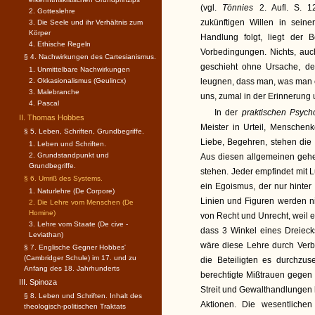
(vgl.
Tönnies
2. Aufl. S. 
2. Gotteslehre
zukünftigen Willen in sein
3. Die Seele und ihr Verhältnis zum
Körper
Handlung folgt, liegt der B
4. Ethische Regeln
Vorbedingungen. Nichts, auc
§ 4. Nachwirkungen des Cartesianismus.
geschieht ohne Ursache, der
1. Unmittelbare Nachwirkungen
2. Okkasionalismus (Geulincx)
leugnen, dass man, was man 
3. Malebranche
uns, zumal in der Erinnerung 
4. Pascal
In der
praktischen Psych
II. Thomas Hobbes
Meister in Urteil, Menschen
§ 5. Leben, Schriften, Grundbegriffe.
Liebe, Begehren, stehen die
1. Leben und Schriften.
2. Grundstandpunkt und
Aus diesen allgemeinen gehe
Grundbegriffe.
stehen. Jeder empfindet mit L
§ 6. Umriß des Systems.
ein Egoismus, der nur hinte
1. Naturlehre (De Corpore)
Linien und Figuren werden ni
2. Die Lehre vom Menschen (De
Homine)
von Recht und Unrecht, weil 
3. Lehre vom Staate (De cive -
dass 3 Winkel eines Dreieck
Leviathan)
wäre diese Lehre durch Verb
§ 7. Englische Gegner Hobbes'
(Cambridger Schule) im 17. und zu
die Beteiligten es durchzu
Anfang des 18. Jahrhunderts
berechtigte Mißtrauen gegen d
III. Spinoza
Streit und Gewalthandlungen 
§ 8. Leben und Schriften. Inhalt des
Aktionen. Die wesentliche
theologisch-politischen Traktats