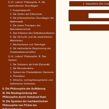
§ 13. Leibniz' Philosophie: A. Die
1. Naturlehre (De Cor
methodischen Grundlagen
1. Ausgangspunkt
2. Die Stufen der Erkenntnis
3. Die philosophischen Grundlagen der
Mathematik
4. Die ersten Prinzipien der
Naturwissenschaft
5. Das Kriterium des Selbstbewußtseins
6. Die Vernunft- und die tatsächlichen
Wahrheiten
7. Mechanismus und Teleologie
8. Die methodische Begründung der
Geisteswissenschaften
§ 14. Leibniz' Philosophie: B. Das
System.
1. Die Substanz als Kraft (Dynamik)
2. Die Monadenlehre
3. System der Prästabilierten Harmonie
4. Theodizee
5. Ethische, rechtsphilosophische und
ästhetische Gedanken
II. Die Philosophie der Aufklärung
III. Die Neubegründung der
Philosophie durch Immanuel Kant
IV. Die Systeme der nachkantischen
Philosophie von Fichte bis