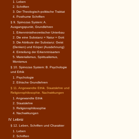
1. Leben
2. Schriften
3. Der Theologisch-politische Traktat
4. Posthume Schriften
§ 9. Spinozas System: A.
Ausgangspunkt, Grundlehren
1. Erkenntnistheoretischer Unterbau
2. Die eine Substanz = Natur = Gott
3. Die Attribute der Substanz: Geist
(Denken) und Körper (Ausdehnung)
4. Einteilung der Erkenntnisarten
5. Materialismus, Spiritualismus,
Monismus
§ 10. Spinozas System: B. Psychologie
und Ethik
1. Psychologie
2. Ethische Grundlehren
§ 11. Angewandte Ethik. Staatslehre und
Religionsphilosophie. Nachwirkungen
1. Angewandte Ethik
2. Staatslehre
3. Religionsphilosophie
4. Nachwirkungen
IV. Leibniz
§ 12. Leben, Schriften und Charakter
1. Leben
2. Schriften