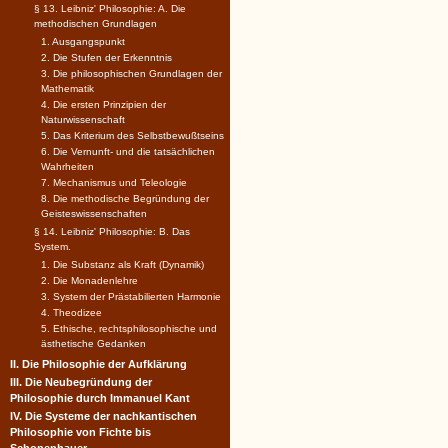
§ 13. Leibniz' Philosophie: A. Die
methodischen Grundlagen
1. Ausgangspunkt
2. Die Stufen der Erkenntnis
3. Die philosophischen Grundlagen der
Mathematik
4. Die ersten Prinzipien der
Naturwissenschaft
5. Das Kriterium des Selbstbewußtseins
6. Die Vernunft- und die tatsächlichen
Wahrheiten
7. Mechanismus und Teleologie
8. Die methodische Begründung der
Geisteswissenschaften
§ 14. Leibniz' Philosophie: B. Das
System.
1. Die Substanz als Kraft (Dynamik)
2. Die Monadenlehre
3. System der Prästabilierten Harmonie
4. Theodizee
5. Ethische, rechtsphilosophische und
ästhetische Gedanken
II. Die Philosophie der Aufklärung
III. Die Neubegründung der
Philosophie durch Immanuel Kant
IV. Die Systeme der nachkantischen
Philosophie von Fichte bis