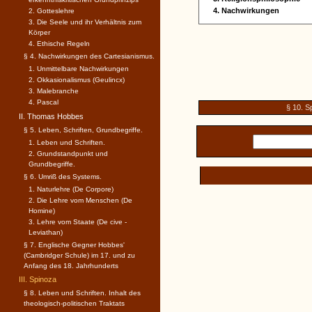
4. Nachwirkungen
2. Gotteslehre
3. Die Seele und ihr Verhältnis zum
Körper
4. Ethische Regeln
§ 4. Nachwirkungen des Cartesianismus.
1. Unmittelbare Nachwirkungen
2. Okkasionalismus (Geulincx)
3. Malebranche
4. Pascal
§ 10. S
II. Thomas Hobbes
§ 5. Leben, Schriften, Grundbegriffe.
1. Leben und Schriften.
2. Grundstandpunkt und
Grundbegriffe.
§ 6. Umriß des Systems.
1. Naturlehre (De Corpore)
2. Die Lehre vom Menschen (De
Homine)
3. Lehre vom Staate (De cive -
Leviathan)
§ 7. Englische Gegner Hobbes'
(Cambridger Schule) im 17. und zu
Anfang des 18. Jahrhunderts
III. Spinoza
§ 8. Leben und Schriften. Inhalt des
theologisch-politischen Traktats