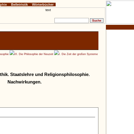
ophie
Belletristik
Wörterbücher
osophie
III. Die Philosophie der Neuzeit
I. Die Zeit der großen Systeme
hik. Staatslehre und Religionsphilosophie.
Nachwirkungen.