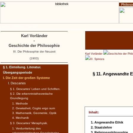
Philos
Home
Impressum
Copyright
Karl Vorländer
-
Geschichte der Philosophie
III. Die Philosophie der Neuzeit
Karl Vorländer
Geschichte der Phil
(1903)
III. Spinoza
§ 1. Einteilung. Literatur.
Übergangsperiode
§ 11. Angewandte Et
I. Die Zeit der großen Systeme
I. Descartes
§ 1. Descartes' Leben und Schriften.
§ 2. Die erkenntnistheoretische
Grundlegung
1. Methode
2. Gewissheit, Cogito ergo sum
Inhalt:
3. Mathematik, Geometrie, Optik
4. Mechanik
1. Angewandte Ethik
§ 3. Descartes' Metaphysik.
2. Staatslehre
1. Verdunkelung des
3. Religionsphilosophie
erkenntniskritischen Grundprinzips