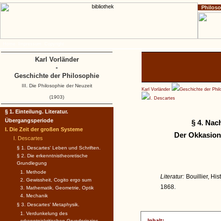
Philos
Home
Impressum
Copyright
Karl Vorländer
-
Geschichte der Philosophie
III. Die Philosophie der Neuzeit
Karl Vorländer
Geschichte der Phil
(1903)
I. Descartes
§ 1. Einteilung. Literatur.
Übergangsperiode
§ 4. Nac
I. Die Zeit der großen Systeme
Der Okkasion
I. Descartes
§ 1. Descartes' Leben und Schriften.
§ 2. Die erkenntnistheoretische
Grundlegung
1. Methode
Literatur:
Bouillier, Hi
2. Gewissheit, Cogito ergo sum
1868.
3. Mathematik, Geometrie, Optik
4. Mechanik
§ 3. Descartes' Metaphysik.
1. Verdunkelung des
Inhalt:
erkenntniskritischen Grundprinzips