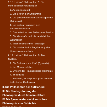
§ 13. Leibniz' Philosophie: A. Die
methodischen Grundlagen
1. Ausgangspunkt
2. Die Stufen der Erkenntnis
3. Die philosophischen Grundlagen der
Mathematik
4. Die ersten Prinzipien der
Naturwissenschaft
5. Das Kriterium des Selbstbewußtseins
6. Die Vernunft- und die tatsächlichen
Wahrheiten
7. Mechanismus und Teleologie
8. Die methodische Begründung der
Geisteswissenschaften
§ 14. Leibniz' Philosophie: B. Das
System.
1. Die Substanz als Kraft (Dynamik)
2. Die Monadenlehre
3. System der Prästabilierten Harmonie
4. Theodizee
5. Ethische, rechtsphilosophische und
ästhetische Gedanken
II. Die Philosophie der Aufklärung
III. Die Neubegründung der
Philosophie durch Immanuel Kant
IV. Die Systeme der nachkantischen
Philosophie von Fichte bis