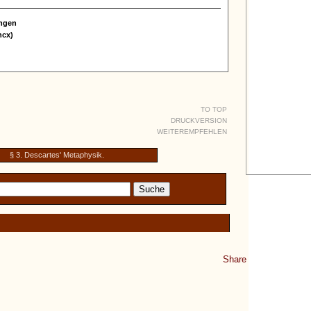
ungen
ncx)
TO TOP
DRUCKVERSION
WEITEREMPFEHLEN
§ 3. Descartes' Metaphysik.
Share