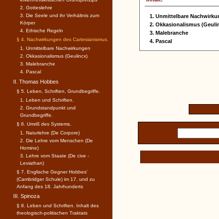
2. Gotteslehre
3. Die Seele und ihr Verhältnis zum
1. Unmittelbare Nachwirk
Körper
2. Okkasionalismus (Geuli
4. Ethische Regeln
3. Malebranche
§ 4. Nachwirkungen des Cartesianismus.
4. Pascal
1. Unmittelbare Nachwirkungen
2. Okkasionalismus (Geulincx)
3. Malebranche
4. Pascal
II. Thomas Hobbes
§ 5. Leben, Schriften, Grundbegriffe.
1. Leben und Schriften.
2. Grundstandpunkt und
Grundbegriffe.
§ 6. Umriß des Systems.
1. Naturlehre (De Corpore)
2. Die Lehre vom Menschen (De
Homine)
3. Lehre vom Staate (De cive -
Leviathan)
§ 7. Englische Gegner Hobbes'
(Cambridger Schule) im 17. und zu
Anfang des 18. Jahrhunderts
III. Spinoza
§ 8. Leben und Schriften. Inhalt des
theologisch-politischen Traktats