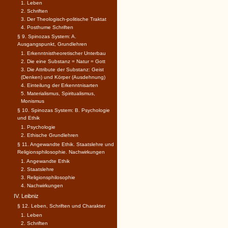
1. Leben
2. Schriften
3. Der Theologisch-politische Traktat
4. Posthume Schriften
§ 9. Spinozas System: A.
Ausgangspunkt, Grundlehren
1. Erkenntnistheoretischer Unterbau
2. Die eine Substanz = Natur = Gott
3. Die Attribute der Substanz: Geist
(Denken) und Körper (Ausdehnung)
4. Einteilung der Erkenntnisarten
5. Materialismus, Spiritualismus,
Monismus
§ 10. Spinozas System: B. Psychologie
und Ethik
1. Psychologie
2. Ethische Grundlehren
§ 11. Angewandte Ethik. Staatslehre und
Religionsphilosophie. Nachwirkungen
1. Angewandte Ethik
2. Staatslehre
3. Religionsphilosophie
4. Nachwirkungen
IV. Leibniz
§ 12. Leben, Schriften und Charakter
1. Leben
2. Schriften