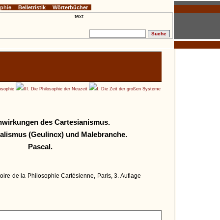
ophie
Belletristik
Wörterbücher
osophie
III. Die Philosophie der Neuzeit
I. Die Zeit der großen Systeme
hwirkungen des Cartesianismus.
alismus (Geulincx) und Malebranche.
Pascal.
stoire de la Philosophie Cartésienne, Paris, 3. Auflage