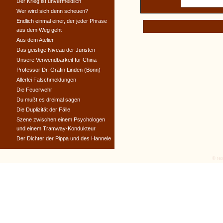
Der Krieg ist unvermeidlich
Wer wird sich denn scheuen?
Endlich einmal einer, der jeder Phrase
aus dem Weg geht
Aus dem Atelier
Das geistige Niveau der Juristen
Unsere Verwendbarkeit für China
Professor Dr. Gräfin Linden (Bonn)
Allerlei Falschmeldungen
Die Feuerwehr
Du mußt es dreimal sagen
Die Duplizität der Fälle
Szene zwischen einem Psychologen
und einem Tramway-Kondukteur
Der Dichter der Pippa und des Hannele
© tex