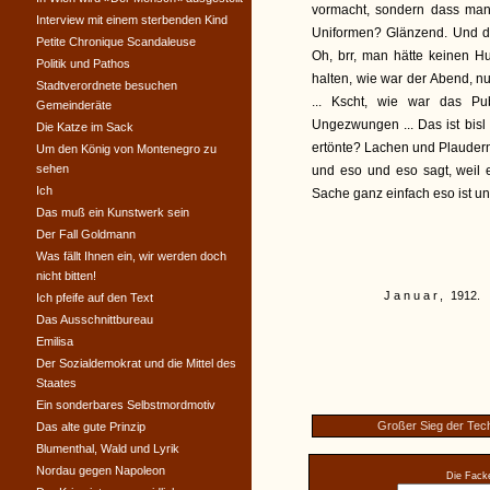
vormacht, sondern dass man
Interview mit einem sterbenden Kind
Uniformen? Glänzend. Und d
Petite Chronique Scandaleuse
Oh, brr, man hätte keinen H
Politik und Pathos
halten, wie war der Abend, nun
Stadtverordnete besuchen
... Kscht, wie war das Pub
Gemeinderäte
Ungezwungen ... Das ist bisl 
Die Katze im Sack
ertönte? Lachen und Plaudern
Um den König von Montenegro zu
sehen
und eso und eso sagt, weil 
Ich
Sache ganz einfach eso ist un
Das muß ein Kunstwerk sein
Der Fall Goldmann
Was fällt Ihnen ein, wir werden doch
nicht bitten!
Januar,
1912.
Ich pfeife auf den Text
Das Ausschnittbureau
Emilisa
Der Sozialdemokrat und die Mittel des
Staates
Ein sonderbares Selbstmordmotiv
Großer Sieg der Tec
Das alte gute Prinzip
Blumenthal, Wald und Lyrik
Nordau gegen Napoleon
Die Facke