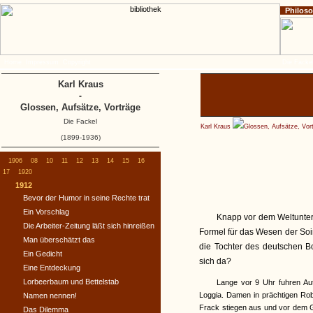
Philos
Home
Impressum
Copyright
Die Fackel
Karl Kraus
-
Glossen, Aufsätze, Vorträge
Die Fackel
Karl Kraus
Glossen, Aufsätze, Vor
(1899-1936)
1906
08
10
11
12
13
14
15
16
17
1920
1912
Bevor der Humor in seine Rechte trat
Ein Vorschlag
Knapp vor dem Weltunter
Die Arbeiter-Zeitung läßt sich hinreißen
Formel für das Wesen der Soi
Man überschätzt das
die Tochter des deutschen Bo
Ein Gedicht
sich da?
Eine Entdeckung
Lorbeerbaum und Bettelstab
Lange vor 9 Uhr fuhren Aut
Loggia. Damen in prächtigen Ro
Namen nennen!
Frack stiegen aus und vor dem Gi
Das Dilemma