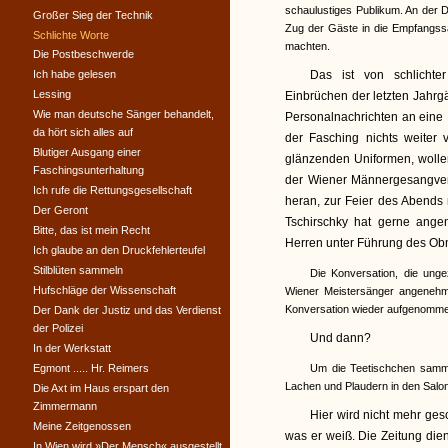
schaulustiges Publikum. An der D
Großer Sieg der Technik
Zug der Gäste in die Empfangss
Schlichte Worte
machten.
Die Postbeschwerde
Ich habe gelesen
Das ist von schlichte
Lessing
Einbrüchen der letzten Jahrg
Wie man deutsche Sänger behandelt,
Personalnachrichten an eine
da hört sich alles auf
der Fasching nichts weiter
Blutiger Ausgang einer
glänzenden Uniformen, wolle
Faschingsunterhaltung
der Wiener Männergesangvere
Ich rufe die Rettungsgesellschaft
heran, zur Feier des Abends 
Der Geront
Tschirschky hat gerne ang
Bitte, das ist mein Recht
Herren unter Führung des Ob
Ich glaube an den Druckfehlerteufel
Stilblüten sammeln
Die Konversation, die ung
Hufschläge der Wissenschaft
Wiener Meistersänger angenehm
Konversation wieder aufgenomm
Der Dank der Justiz und das Verdienst
der Polizei
Und dann?
In der Werkstatt
Egmont ..... Hr. Reimers
Um die Teetischchen sammel
Lachen und Plaudern in den Salo
Die Axt im Haus erspart den
Zimmermann
Hier wird nicht mehr gesc
Meine Zeitgenossen
was er weiß. Die Zeitung die
In Wien wird »Der Mensch« ausgestellt