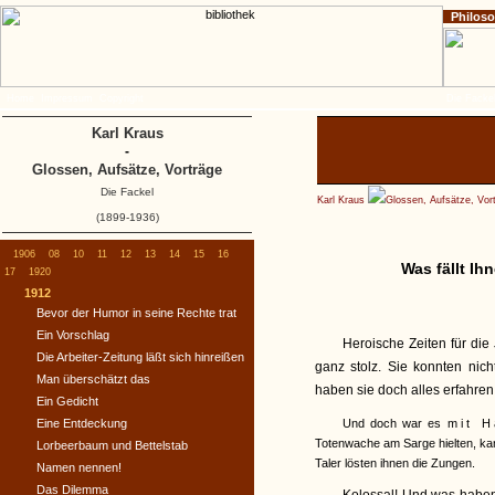
Philos
Home
Impressum
Copyright
Die Fackel
Karl Kraus
-
Glossen, Aufsätze, Vorträge
Die Fackel
Karl Kraus
Glossen, Aufsätze, Vor
(1899-1936)
1906
08
10
11
12
13
14
15
16
Was fällt Ih
17
1920
1912
Bevor der Humor in seine Rechte trat
Ein Vorschlag
Heroische Zeiten für die 
Die Arbeiter-Zeitung läßt sich hinreißen
ganz stolz. Sie konnten nich
Man überschätzt das
haben sie doch alles erfahren
Ein Gedicht
Eine Entdeckung
Und doch war es
mit H
Totenwache am Sarge hielten, kam
Lorbeerbaum und Bettelstab
Taler lösten ihnen die Zungen.
Namen nennen!
Das Dilemma