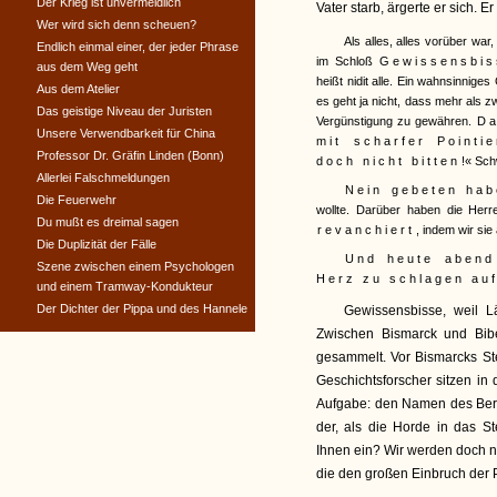
Der Krieg ist unvermeidlich
Vater starb, ärgerte er sich. E
Wer wird sich denn scheuen?
Als alles, alles vorüber war
Endlich einmal einer, der jeder Phrase
im Schloß
Gewissensbis
aus dem Weg geht
heißt nidit alle. Ein wahnsinnig
Aus dem Atelier
es geht ja nicht, dass mehr als 
Das geistige Niveau der Juristen
Vergünstigung zu gewähren.
Da
Unsere Verwendbarkeit für China
mit scharfer Pointi
Professor Dr. Gräfin Linden (Bonn)
doch nicht bitten
!« Sch
Allerlei Falschmeldungen
Nein gebeten hab
Die Feuerwehr
wollte. Darüber haben die Her
Du mußt es dreimal sagen
revanchiert
, indem wir sie
Die Duplizität der Fälle
Und heute abend
Szene zwischen einem Psychologen
Herz zu schlagen auf
und einem Tramway-Kondukteur
Der Dichter der Pippa und des Hannele
Gewissensbisse, weil Lä
Zwischen Bismarck und Bibe
gesammelt. Vor Bismarcks St
Geschichtsforscher sitzen in
Aufgabe: den Namen des Berli
der, als die Horde in das S
Ihnen ein? Wir werden doch nich
die den großen Einbruch der P