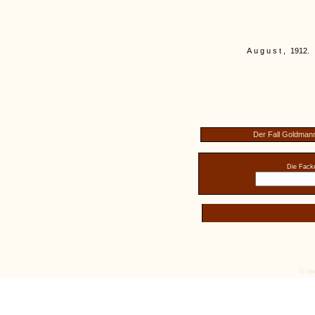
August,
1912.
Der Fall Goldman
Die Facke
© tex