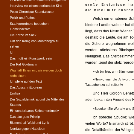
große Ereignisse h
Interview mit einem sterbenden Kind
die Bibel mitzuführen
Petite Chronique Scandaleuse
Politik und Pathos
Welch ein erhabener Schl
Stadtverordnete besuchen
biedere Landbewohner hat di
Gemeinderäte
liegt, dass das Neue Wiener J
Die Katze im Sack
deshalb die Leute, die am To
Um den König von Montenegro zu
die Schere wegnehmen wollte
sehen
werden nächstens Bibelspes
Ich
Neuigkeit. Das Sterbezimmer e
Das muß ein Kunstwerk sein
wurden, zeigt der stolz reprod
Der Fall Goldmann
Was fällt Ihnen ein, wir werden doch
»Ich bin hier, um ›Stimmung
nicht bitten!
»Nein«, war die Antwort, »
Ich pfeife auf den Text
Tatsachen zu schreiben!«
Das Ausschnittbureau
Und Herr Gordon Benett
Emilisa
Der Sozialdemokrat und die Mittel des
»den bekannten Freund des H
Staates
»Spucken Sie Worte!« und S
Ein sonderbares Selbstmordmotiv
Das alte gute Prinzip
Ich spreche Spucke; wi
Blumenthal, Wald und Lyrik
vielen Worte? Bismarck stirbt,
Nordau gegen Napoleon
die Detailhändler der Weltge