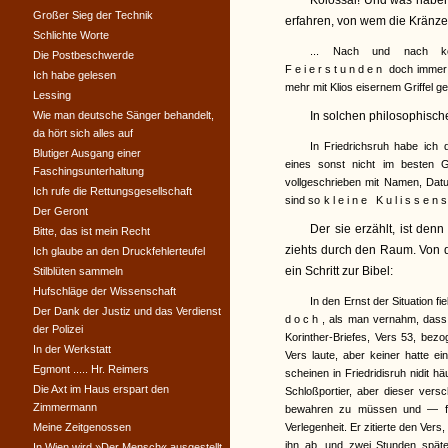
Kolossal! Und was haben 
Großer Sieg der Technik
erfahren, von wem die Kränze
Schlichte Worte
... Nach und nach k
Die Postbeschwerde
Feierstunden
doch immer 
Ich habe gelesen
mehr mit Klios eisernem Griffel g
Lessing
Wie man deutsche Sänger behandelt,
In solchen philosophische
da hört sich alles auf
In Friedrichsruh habe ich
Blutiger Ausgang einer
eines sonst nicht im besten
Faschingsunterhaltung
vollgeschrieben mit Namen, Dat
Ich rufe die Rettungsgesellschaft
sind so
kleine Kulissen
Der Geront
Der sie erzählt, ist den
Bitte, das ist mein Recht
ziehts durch den Raum. Von da
Ich glaube an den Druckfehlerteufel
ein Schritt zur Bibel:
Stilblüten sammeln
Hufschläge der Wissenschaft
In den Ernst der Situation fiel
Der Dank der Justiz und das Verdienst
doch
, als man vernahm, dass 
der Polizei
Korinther-Briefes, Vers 53, bez
In der Werkstatt
Vers laute, aber keiner hatte 
Egmont ..... Hr. Reimers
scheinen in Friedridisruh nidit h
Die Axt im Haus erspart den
Schloßportier, aber dieser ver
Zimmermann
bewahren zu müssen und — fan
Meine Zeitgenossen
Verlegenheit. Er zitierte den Vers
ihn ab, und zwei Stunden späte
In Wien wird »Der Mensch« ausgestellt