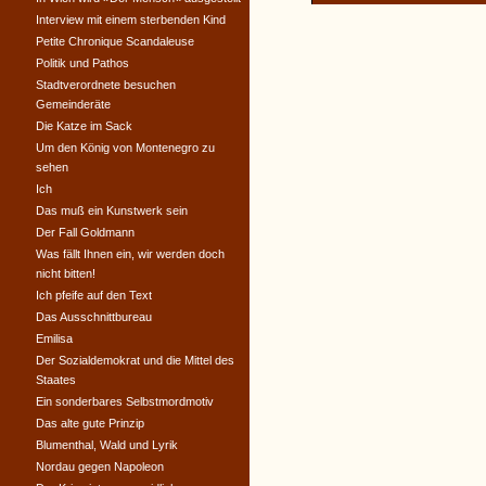
Interview mit einem sterbenden Kind
Petite Chronique Scandaleuse
Politik und Pathos
Stadtverordnete besuchen
Gemeinderäte
Die Katze im Sack
Um den König von Montenegro zu
sehen
Ich
Das muß ein Kunstwerk sein
Der Fall Goldmann
Was fällt Ihnen ein, wir werden doch
nicht bitten!
Ich pfeife auf den Text
Das Ausschnittbureau
Emilisa
Der Sozialdemokrat und die Mittel des
Staates
Ein sonderbares Selbstmordmotiv
Das alte gute Prinzip
Blumenthal, Wald und Lyrik
Nordau gegen Napoleon