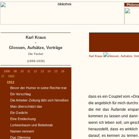
Philos
Home
Impressum
Copyright
Die Fackel
Karl Kraus
-
Glossen, Aufsätze, Vorträge
Die Fackel
Karl Kraus
Glossen, Aufsätze, Vor
(1899-1936)
1906
08
10
11
12
13
14
15
16
17
1920
1912
Bevor der Humor in seine Rechte trat
Ein Vorschlag
dass es ein Couplet vom »Dra
Die Arbeiter-Zeitung läßt sich hinreißen
die angeblich für mich durchs
Man überschätzt das
die mir das Äußerste erspa
Ein Gedicht
kommen zu lassen und dann mi
Eine Entdeckung
wenn ich leben soll, um gesch
Lorbeerbaum und Bettelstab
herausstellt, dass es wirklic
Namen nennen!
darauf, es kennen zu lernen
Das Dilemma