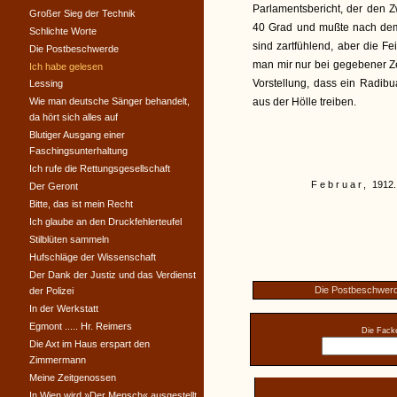
Parlamentsbericht, der den Z
Großer Sieg der Technik
40 Grad und mußte nach dem 
Schlichte Worte
sind zartfühlend, aber die Fe
Die Postbeschwerde
man mir nur bei gegebener Z
Ich habe gelesen
Vorstellung, dass ein Radib
Lessing
Wie man deutsche Sänger behandelt,
aus der Hölle treiben.
da hört sich alles auf
Blutiger Ausgang einer
Faschingsunterhaltung
Ich rufe die Rettungsgesellschaft
Februar,
1912.
Der Geront
Bitte, das ist mein Recht
Ich glaube an den Druckfehlerteufel
Stilblüten sammeln
Hufschläge der Wissenschaft
Der Dank der Justiz und das Verdienst
Die Postbeschwer
der Polizei
In der Werkstatt
Egmont ..... Hr. Reimers
Die Facke
Die Axt im Haus erspart den
Zimmermann
Meine Zeitgenossen
In Wien wird »Der Mensch« ausgestellt