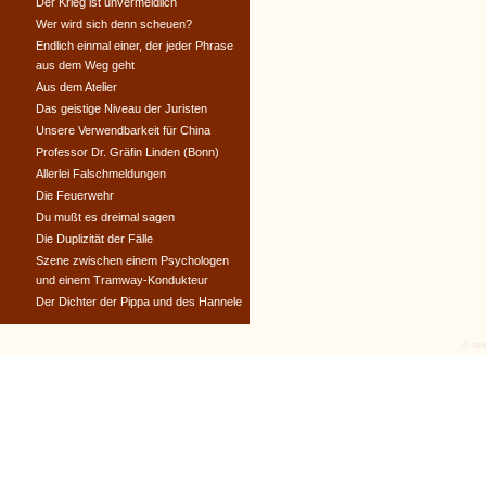
Der Krieg ist unvermeidlich
Wer wird sich denn scheuen?
Endlich einmal einer, der jeder Phrase
aus dem Weg geht
Aus dem Atelier
Das geistige Niveau der Juristen
Unsere Verwendbarkeit für China
Professor Dr. Gräfin Linden (Bonn)
Allerlei Falschmeldungen
Die Feuerwehr
Du mußt es dreimal sagen
Die Duplizität der Fälle
Szene zwischen einem Psychologen
und einem Tramway-Kondukteur
Der Dichter der Pippa und des Hannele
© tex