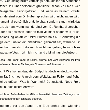
60. Geburtstag heute vormittags dem Jubilar ein Ständchen
eher Dr. Huber persönlich gratulierte, schon
vorher
wer,
 Gelegenheit hervorgetreten, und wenn es keinem Zweifel
an dereinst vom Dr. Huber sprechen wird, nicht sagen wird:
umenthal persönlich gratuliert hat, sondern sagen wird, das
ran, ob man, wenn man dereinst vom Dr. Reinhardt sprechen
s oder das gewesen, oder ob man vielmehr sagen wird, er sei
anlassung anläßlich Oskar Blumenthals 60. Geburtstag die
ags dem Jubilar ein Ständchen gebracht hat, während Dr.
einhardt — also bitte — oh nicht weggehen, bevor ich es
grausame Vogt, hört mich nicht und gibt mir nur die Antwort:
zogs Karl Franz Josef in Leipnik wurde ihm vom Volksschüler Paul
aufmanns Samuel Tauber, ein Blumenstrauß überreicht.
glich? Wie kommt das, der Südpol ist doch entdeckt worden,
dem Tag? Ich werfe mich dem Weltblatt zu Füßen und flehe,
fel zu erlösen. Was ist Wahrheit? Da zuckt die Neue Freie
r nur die bittere Antwort:
nd ihres Aufenthaltes in Mährisch-Weißkirchen das Zeitungs- und
besucht und dort Einkäufe besorgt.
nd gelb vor den Augen, die Erde drehte sich wie eine