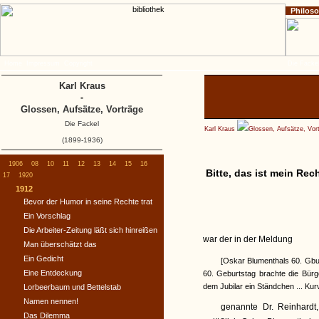
Philos
Home
Impressum
Copyright
Die Fackel
Karl Kraus
-
Glossen, Aufsätze, Vorträge
Die Fackel
Karl Kraus
Glossen, Aufsätze, Vor
(1899-1936)
1906
08
10
11
12
13
14
15
16
Bitte, das ist mein Rec
17
1920
1912
Bevor der Humor in seine Rechte trat
Ein Vorschlag
Die Arbeiter-Zeitung läßt sich hinreißen
war der in der Meldung
Man überschätzt das
Ein Gedicht
[Oskar Blumenthals 60. Gbur
Eine Entdeckung
60. Geburtstag brachte die Bürg
dem Jubilar ein Ständchen ... Kur
Lorbeerbaum und Bettelstab
Namen nennen!
genannte Dr. Reinhardt
Das Dilemma