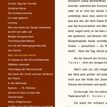
anläßlich Oskar Blumenthals 
Großer Sieg der Technik
brachte, während der Kurvorst
Schlichte Worte
oder ist er erst bei dieser
Die Postbeschwerde
unterliegt, dass man, wenn m
Ich habe gelesen
das war der, der dem Oskar Bl
Lessing
war der Kurvorsteher von Me
Wie man deutsche Sänger behandelt,
wird, sagen wird, er sei die
da hört sich alles auf
der gewesen, auf dessen Ver
Blutiger Ausgang einer
Faschingsunterhaltung
Bürgerkapelle heute vormitt
Ich rufe die Rettungsgesellschaft
Huber — persönlich — Dr. R
Der Geront
weiß! ... Aber der Tag, dieser 
Bitte, das ist mein Recht
Bei der Ankunft des Erzher
Ich glaube an den Druckfehlerteufel
Tauber
, Sohn des dortigen K
Stilblüten sammeln
Hufschläge der Wissenschaft
Wie?, rufe ich, ist's mö
Der Dank der Justiz und das Verdienst
die Welt wird größer mit je
der Polizei
mich aus der Hölle der Zwei
In der Werkstatt
Presse die Achseln und weiß mi
Egmont ..... Hr. Reimers
Erzherzogin Zita hat währe
Die Axt im Haus erspart den
Papiergeschäft
E. Gewürz
Zimmermann
Meine Zeitgenossen
Da ward mir schwarz u
In Wien wird »Der Mensch« ausgestellt