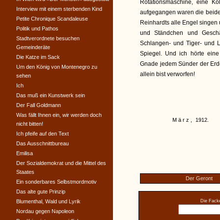
Rotationsmaschine, eine K
Interview mit einem sterbenden Kind
aufgegangen waren die beiden
Petite Chronique Scandaleuse
Reinhardts alle Engel singe
Politik und Pathos
und Ständchen und Geschä
Stadtverordnete besuchen
Schlangen- und Tiger- und 
Gemeinderäte
Spiegel. Und ich hörte ei
Die Katze im Sack
Gnade jedem Sünder der Erde
Um den König von Montenegro zu
allein bist verworfen!
sehen
Ich
Das muß ein Kunstwerk sein
Der Fall Goldmann
Was fällt Ihnen ein, wir werden doch
März,
1912.
nicht bitten!
Ich pfeife auf den Text
Das Ausschnittbureau
Emilisa
Der Sozialdemokrat und die Mittel des
Staates
Der Geront
Ein sonderbares Selbstmordmotiv
Das alte gute Prinzip
Blumenthal, Wald und Lyrik
Die Facke
Nordau gegen Napoleon