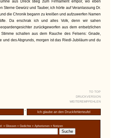
olumne aus Dreck stieg zum Firmament empor, wo eben
 Sterne Gewürz und Tauber, ich hörte auf Veranlassung Dr.
n und die Chronik begann zu kreißen und aufzuwerfen Namen
fte. Da erschrak ich und alles Volk, denn wir sahen
Leopardengesichter zurückgeworfen aus dem entsetzlichen
ne Stimme schallen aus dem Rauche des Felsens: Gnade,
 und des Abgrunds, morgen ist das Riedl-Jubiläum und du
TO TOP
DRUCKVERSION
WEITEREMPFEHLEN
-
Ich glaube an den Druckfehlerteufel
l:
» Glossen
» Gedichte
» Aphorismen
» Notizen