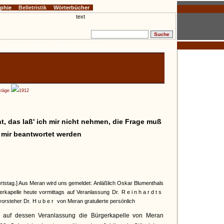
ophie
Belletristik
Wörterbücher
:
» Glossen
» Gedichte
» Aphorismen
» Notizen
träge
1912
ht, das laß' ich mir nicht nehmen, die Frage muß
mir beantwortet werden
tstag.] Aus Meran wird uns gemeldet: Anläßlich Oskar Blumenthals
erkapelle heute vormittags auf Veranlassung Dr.
Reinhardts
vorsteher Dr.
Huber
von Meran gratulierte persönlich
, auf dessen Veranlassung die Bürgerkapelle von Meran