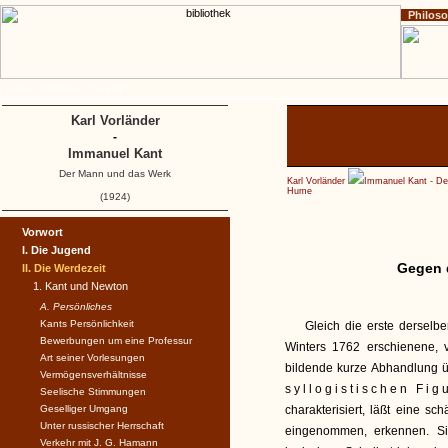
Philos
Home
Impressum
Copyright
Karl Vorländer
-
Immanuel Kant
Der Mann und das Werk
Karl Vorländer
Immanuel Kant - D
Hume
(1924)
Vorwort
I. Die Jugend
Gegen 
II. Die Werdezeit
1. Kant und Newton
A. Persönliches
Kants Persönlichkeit
Gleich die erste derselb
Bewerbungen um eine Professur
Winters 1762 erschienene, v
Art seiner Vorlesungen
bildende kurze Abhandlung 
Vermögensverhältnisse
syllogistischen Fig
Seelische Stimmungen
Geselliger Umgang
charakterisiert, läßt eine sc
Unter russischer Herrschaft
eingenommen, erkennen. Si
Verkehr mit J. G. Hamann