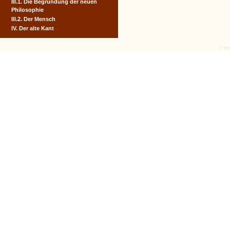
III.1. Die Begründung der neuen
Philosophie
III.2. Der Mensch
IV. Der alte Kant
© tex