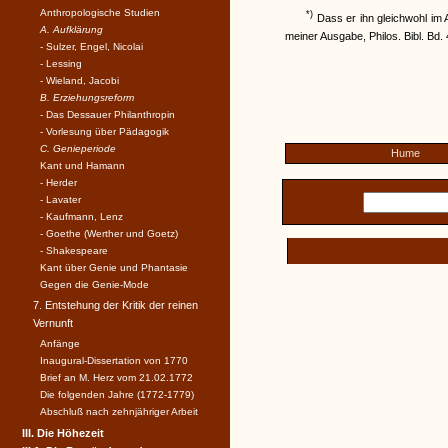
Anthropologische Studien
*)
Dass er ihn gleichwohl im A
A. Aufklärung
meiner Ausgabe, Philos. Bibl. Bd. 
- Sulzer, Engel, Nicolai
- Lessing
- Wieland, Jacobi
B. Erziehungsreform
- Das Dessauer Philanthropin
- Vorlesung über Pädagogik
C. Genieperiode
Hume
Kant und Hamann
- Herder
- Lavater
- Kaufmann, Lenz
- Goethe (Werther und Goetz)
- Shakespeare
Kant über Genie und Phantasie
Gegen die Genie-Mode
7. Entstehung der Kritik der reinen
Vernunft
Anfänge
Inaugural-Dissertation von 1770
Brief an M. Herz vom 21.02.1772
Die folgenden Jahre (1772-1779)
Abschluß nach zehnjähriger Arbeit
III. Die Höhezeit