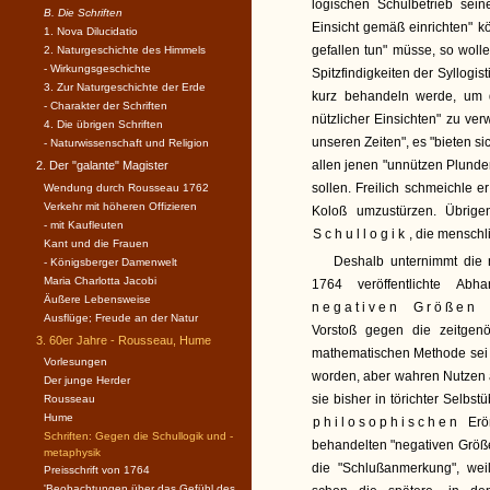
logischen Schulbetrieb sein
B. Die Schriften
Einsicht gemäß einrichten"
1. Nova Dilucidatio
gefallen tun" müsse, so woll
2. Naturgeschichte des Himmels
- Wirkungsgeschichte
Spitzfindigkeiten der Syllogis
3. Zur Naturgeschichte der Erde
kurz behandeln werde, um d
- Charakter der Schriften
nützlicher Einsichten" zu v
4. Die übrigen Schriften
unseren Zeiten", es "bieten s
- Naturwissenschaft und Religion
allen jenen "unnützen Plunder
2. Der "galante" Magister
sollen. Freilich schmeichle e
Wendung durch Rousseau 1762
Verkehr mit höheren Offizieren
Koloß umzustürzen. Übrige
- mit Kaufleuten
Schullogik
, die menschli
Kant und die Frauen
Deshalb unternimmt die 
- Königsberger Damenwelt
Maria Charlotta Jacobi
1764 veröffentlichte Ab
Äußere Lebensweise
negativen Größen 
Ausflüge; Freude an der Natur
Vorstoß gegen die zeitgen
3. 60er Jahre - Rousseau, Hume
mathematischen Methode sei 
Vorlesungen
worden, aber wahren Nutzen a
Der junge Herder
sie bisher in törichter Selbs
Rousseau
Hume
philosophischen
Erör
Schriften: Gegen die Schullogik und -
behandelten "negativen Größ
metaphysik
die "Schlußanmerkung", wei
Preisschrift von 1764
'Beobachtungen über das Gefühl des