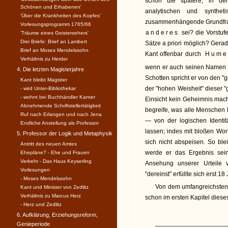
schon die spätere, in de
Schönen und Erhabenen'
analytischen und synthet
'Über die Krankheiten des Kopfes'
zusammenhängende Grundfrage:
Vorlesungsprogramm 1765/66
anderes
sei? die Vorstufe
'Träume eines Geistersehers'
Drei Briefe: Brief an Lambert
Sätze a priori möglich? Gera
Brief an Moses Mendelssohn
Kant offenbar durch
Hume
Verhältnis zu Herder
wenn er auch seinen Namen h
4. Die letzten Magisterjahre
Schotten spricht er von den "
Kant bleibt Magister
der "hohen Weisheit" dieser 
- wird Unter-Bibliothekar
- wohnt bei Buchhändler Kanter
Einsicht kein Geheimnis mac
Abnehmende Schriftstellertätigkeit
begreife, was alle Menschen 
Ruf nach Erlangen und nach Jena
— von der logischen Identi
Endliche Anstellung als Professor
lassen; indes mit bloßen Wo
5. Professor der Logik und Metaphysik
sich nicht abspeisen. So ble
Antritt des neuen Amtes
werde er das Ergebnis sei
Ehepläne? - Ehe und Frauen
Verkehr - Das Haus Keyserling
Ansehung unserer Urteile 
Vorlesungen
"dereinst" erfüllte sich erst 18
- Moses Mendelssohn
Von dem umfangreichsten 
Kant und Minister von Zedlitz
Verhältnis zu Marcus Herz
schon im ersten Kapitel dies
- Herz und Zedlitz
6. Aufklärung, Erziehungsreform,
____________________
Genieperiode