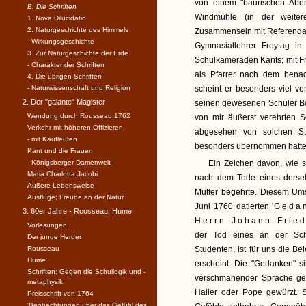
von einem "bäurischen Abe
B. Die Schriften
Windmühle (in der weite
1. Nova Dilucidatio
2. Naturgeschichte des Himmels
Zusammensein mit Referendar
- Wirkungsgeschichte
Gymnasiallehrer Freytag in
3. Zur Naturgeschichte der Erde
Schulkameraden Kants; mit F
- Charakter der Schriften
als Pfarrer nach dem bena
4. Die übrigen Schriften
- Naturwissenschaft und Religion
scheint er besonders viel ve
2. Der "galante" Magister
seinen gewesenen Schüler Bo
Wendung durch Rousseau 1762
von mir äußerst verehrten S
Verkehr mit höheren Offizieren
abgesehen von solchen Stu
- mit Kaufleuten
besonders übernommen hatte, 
Kant und die Frauen
- Königsberger Damenwelt
Ein Zeichen davon, wie s
Maria Charlotta Jacobi
nach dem Tode eines dersel
Äußere Lebensweise
Mutter begehrte. Diesem Um
Ausflüge; Freude an der Natur
Juni 1760 datierten '
Gedan
3. 60er Jahre - Rousseau, Hume
Herrn Johann Fried
Vorlesungen
der Tod eines an der Schw
Der junge Herder
Rousseau
Studenten, ist für uns die B
Hume
erscheint. Die "Gedanken" s
Schriften: Gegen die Schullogik und -
verschmähender Sprache ges
metaphysik
Haller oder Pope gewürzt. 
Preisschrift von 1764
'Beobachtungen über das Gefühl des