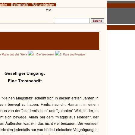
ophie
Belletristik
Wörterbücher
er Mann und das Werk
II. Die Werdezeit
1. Kant und Newton
Geselliger Umgang.
Eine Trostschrift
 "kleinen Magisters" scheint sich in diesen ersten Jahren in
zen bewegt zu haben. Freilich spricht Hamann in einem
hon von der "akademischen" und "galanten" Welt, in der, im
ant sich bewege. Allein bei dem "Magus aus Norden", der
um Äußersten war, will das nicht viel besagen. Die wenigen
erichten jedenfalls nur von höchst einfachen Vergnügungen,