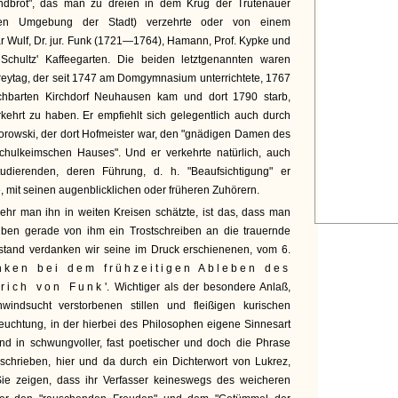
ndbrot", das man zu dreien in dem Krug der Trutenauer
ren Umgebung der Stadt) verzehrte oder von einem
 Wulf, Dr. jur. Funk (1721—1764), Hamann, Prof. Kypke und
 Schultz' Kaffeegarten. Die beiden letztgenannten waren
reytag, der seit 1747 am Domgymnasium unterrichtete, 1767
chbarten Kirchdorf Neuhausen kam und dort 1790 starb,
rkehrt zu haben. Er empfiehlt sich gelegentlich auch durch
rowski, der dort Hofmeister war, den "gnädigen Damen des
chulkeimschen Hauses". Und er verkehrte natürlich, auch
dierenden, deren Führung, d. h. "Beaufsichtigung" er
mit seinen augenblicklichen oder früheren Zuhörern.
ehr man ihn in weiten Kreisen schätzte, ist das, dass man
ben gerade von ihm ein Trostschreiben an die trauernde
stand verdanken wir seine im Druck erschienenen, vom 6.
ken bei dem frühzeitigen Ableben des
rich von Funk
'. Wichtiger als der besondere Anlaß,
indsucht verstorbenen stillen und fleißigen kurischen
eleuchtung, in der hierbei des Philosophen eigene Sinnesart
ind in schwungvoller, fast poetischer und doch die Phrase
chrieben, hier und da durch ein Dichterwort von Lukrez,
Sie zeigen, dass ihr Verfasser keineswegs des weicheren