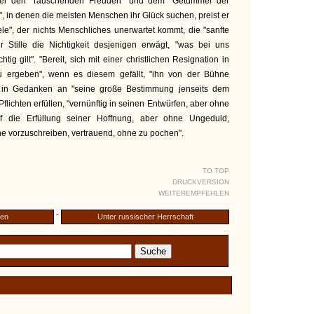
ber den "rauschenden Freuden" und dem "Getümmel der
, in denen die meisten Menschen ihr Glück suchen, preist er
ele", der nichts Menschliches unerwartet kommt, die "sanfte
 Stille die Nichtigkeit desjenigen erwägt, "was bei uns
tig gilt". "Bereit, sich mit einer christlichen Resignation in
 ergeben", wenn es diesem gefällt, "ihn von der Bühne
, in Gedanken an "seine große Bestimmung jenseits dem
 Pflichten erfüllen, "vernünftig in seinen Entwürfen, aber ohne
auf die Erfüllung seiner Hoffnung, aber ohne Ungeduld,
e vorzuschreiben, vertrauend, ohne zu pochen".
TO TOP
DRUCKVERSION
WEITEREMPFEHLEN
-
gen
Unter russischer Herrschaft