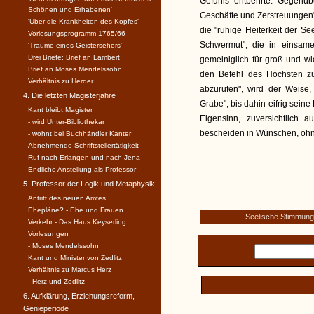
Gefühls entbehrte. Gegenü
Schönen und Erhabenen'
Geschäfte und Zerstreuungen"
'Über die Krankheiten des Kopfes'
die "ruhige Heiterkeit der Se
Vorlesungsprogramm 1765/66
Schwermut", die in einsamer
'Träume eines Geistersehers'
Drei Briefe: Brief an Lambert
gemeiniglich für groß und wich
Brief an Moses Mendelssohn
den Befehl des Höchsten zu
Verhältnis zu Herder
abzurufen", wird der Weise
4. Die letzten Magisterjahre
Grabe", bis dahin eifrig seine
Kant bleibt Magister
Eigensinn, zuversichtlich 
- wird Unter-Bibliothekar
bescheiden in Wünschen, ohn
- wohnt bei Buchhändler Kanter
Abnehmende Schriftstellertätigkeit
Ruf nach Erlangen und nach Jena
Endliche Anstellung als Professor
5. Professor der Logik und Metaphysik
Antritt des neuen Amtes
Ehepläne? - Ehe und Frauen
Seelische Stimmun
Verkehr - Das Haus Keyserling
Vorlesungen
- Moses Mendelssohn
Kant und Minister von Zedlitz
Verhältnis zu Marcus Herz
- Herz und Zedlitz
6. Aufklärung, Erziehungsreform,
Genieperiode