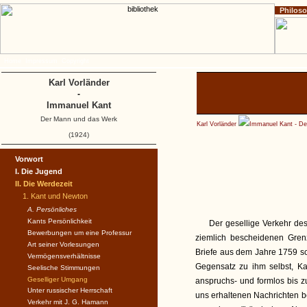
Philos
Home
Impressum
Copyright
Karl Vorländer
-
Immanuel Kant
Der Mann und das Werk
Karl Vorländer
Immanuel Kant - D
(1924)
Vorwort
I. Die Jugend
II. Die Werdezeit
1. Kant und Newton
A. Persönliches
Kants Persönlichkeit
Der gesellige Verkehr des
Bewerbungen um eine Professur
ziemlich bescheidenen Gren
Art seiner Vorlesungen
Briefe aus dem Jahre 1759 sc
Vermögensverhältnisse
Gegensatz zu ihm selbst, K
Seelische Stimmungen
Geselliger Umgang
anspruchs- und formlos bis z
Unter russischer Herrschaft
uns erhaltenen Nachrichten b
Verkehr mit J. G. Hamann