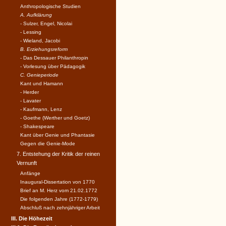
Anthropologische Studien
A. Aufklärung
- Sulzer, Engel, Nicolai
- Lessing
- Wieland, Jacobi
B. Erziehungsreform
- Das Dessauer Philanthropin
- Vorlesung über Pädagogik
C. Genieperiode
Kant und Hamann
- Herder
- Lavater
- Kaufmann, Lenz
- Goethe (Werther und Goetz)
- Shakespeare
Kant über Genie und Phantasie
Gegen die Genie-Mode
7. Entstehung der Kritik der reinen
Vernunft
Anfänge
Inaugural-Dissertation von 1770
Brief an M. Herz vom 21.02.1772
Die folgenden Jahre (1772-1779)
Abschluß nach zehnjähriger Arbeit
III. Die Höhezeit