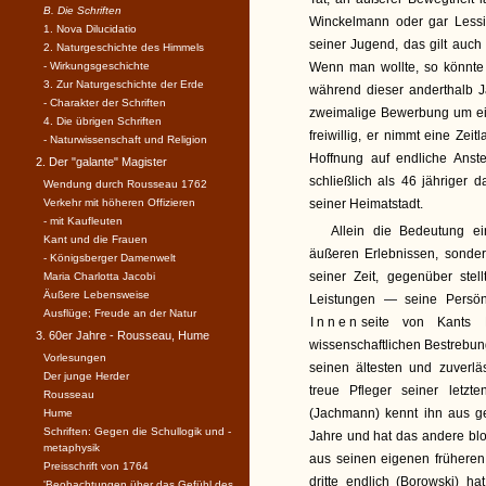
B. Die Schriften
Winckelmann oder gar Lessin
1. Nova Dilucidatio
seiner Jugend, das gilt auch
2. Naturgeschichte des Himmels
- Wirkungsgeschichte
Wenn man wollte, so könnte
3. Zur Naturgeschichte der Erde
während dieser anderthalb 
- Charakter der Schriften
zweimalige Bewerbung um eine 
4. Die übrigen Schriften
freiwillig, er nimmt eine Zeit
- Naturwissenschaft und Religion
Hoffnung auf endliche Anst
2. Der "galante" Magister
schließlich als 46 jähriger 
Wendung durch Rousseau 1762
Verkehr mit höheren Offizieren
seiner Heimatstadt.
- mit Kaufleuten
Allein die Bedeutung ei
Kant und die Frauen
äußeren Erlebnissen, sonder
- Königsberger Damenwelt
seiner Zeit, gegenüber ste
Maria Charlotta Jacobi
Äußere Lebensweise
Leistungen — seine Persönl
Ausflüge; Freude an der Natur
Innen
seite von Kants L
3. 60er Jahre - Rousseau, Hume
wissenschaftlichen Bestrebung
Vorlesungen
seinen ältesten und zuverlä
Der junge Herder
treue Pfleger seiner letzt
Rousseau
(Jachmann) kennt ihn aus g
Hume
Schriften: Gegen die Schullogik und -
Jahre und hat das andere blo
metaphysik
aus seinen eigenen früheren
Preisschrift von 1764
dritte endlich (Borowski) h
'Beobachtungen über das Gefühl des