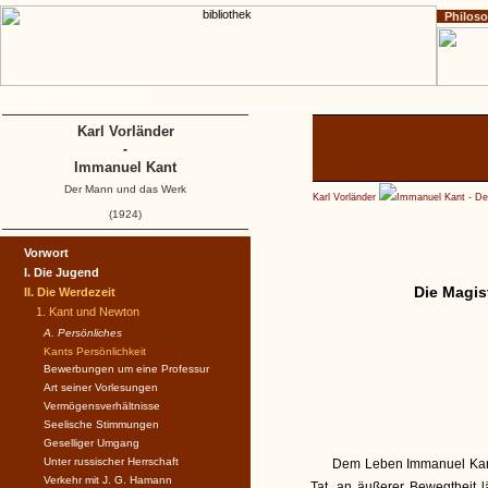
Philos
Home
Impressum
Copyright
Karl Vorländer
-
Immanuel Kant
Der Mann und das Werk
Karl Vorländer
Immanuel Kant - D
(1924)
Vorwort
I. Die Jugend
Die Magis
II. Die Werdezeit
1. Kant und Newton
A. Persönliches
Kants Persönlichkeit
Bewerbungen um eine Professur
Art seiner Vorlesungen
Vermögensverhältnisse
Seelische Stimmungen
Geselliger Umgang
Unter russischer Herrschaft
Dem Leben Immanuel Kants
Verkehr mit J. G. Hamann
Tat, an äußerer Bewegtheit 