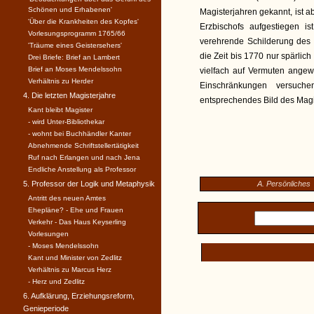
Schönen und Erhabenen'
Magisterjahren gekannt, ist 
'Über die Krankheiten des Kopfes'
Erzbischofs aufgestiegen 
Vorlesungsprogramm 1765/66
verehrende Schilderung des e
'Träume eines Geistersehers'
die Zeit bis 1770 nur spärlich 
Drei Briefe: Brief an Lambert
Brief an Moses Mendelssohn
vielfach auf Vermuten angew
Verhältnis zu Herder
Einschränkungen versuche
4. Die letzten Magisterjahre
entsprechendes Bild des Magi
Kant bleibt Magister
- wird Unter-Bibliothekar
- wohnt bei Buchhändler Kanter
Abnehmende Schriftstellertätigkeit
Ruf nach Erlangen und nach Jena
Endliche Anstellung als Professor
5. Professor der Logik und Metaphysik
A. Persönliches
Antritt des neuen Amtes
Ehepläne? - Ehe und Frauen
Verkehr - Das Haus Keyserling
Vorlesungen
- Moses Mendelssohn
Kant und Minister von Zedlitz
Verhältnis zu Marcus Herz
- Herz und Zedlitz
6. Aufklärung, Erziehungsreform,
Genieperiode