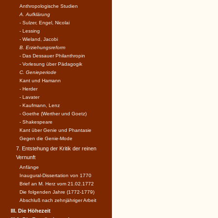
Anthropologische Studien
A. Aufklärung
- Sulzer, Engel, Nicolai
- Lessing
- Wieland, Jacobi
B. Erziehungsreform
- Das Dessauer Philanthropin
- Vorlesung über Pädagogik
C. Genieperiode
Kant und Hamann
- Herder
- Lavater
- Kaufmann, Lenz
- Goethe (Werther und Goetz)
- Shakespeare
Kant über Genie und Phantasie
Gegen die Genie-Mode
7. Entstehung der Kritik der reinen
Vernunft
Anfänge
Inaugural-Dissertation von 1770
Brief an M. Herz vom 21.02.1772
Die folgenden Jahre (1772-1779)
Abschluß nach zehnjähriger Arbeit
III. Die Höhezeit