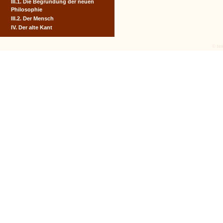
III.1. Die Begründung der neuen
Philosophie
III.2. Der Mensch
IV. Der alte Kant
© tex