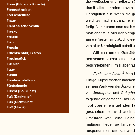
die weißesten und hellesten 
Form (Bildende Künste)
damit alles unreine davo
Formschneiden
Handgriffen auf. Wenn sie g
Fortschreitung
weich zu machen, ganz hellen
Frage
Französische Schule
fertig. Nun nehme man auch 
Fresko
man ebenfalls aus der Meng
Freude
am weißesten sind. Auch die
Fries
von aller Unreinigkeit befreit
Frostig
Will man nun ein Gemälde
Fruchtschnur, Feston
Fruchtstück
demselben zuerst einen G
Für sich
beschriebenen Firnis, aber nu
Fuge
1
Firnis zum Ätzen
.
Man ha
Führer
Einige Kupferstecher machen
Fundamentalbass
Fünfstimmig
seinem Werk von der Ätzkunst 
Furcht (Baukunst)
viel
Judenpech
und
Coloph
Fuß (Baukunst)
folgende Art gemacht. Das P
Fuß (Dichtkunst)
Topf über einem gelinden F
Fuß (Musik)
geschehen, so wird auch d
Umrühren wohl eine Halbes
mäßigem Feuer so lange k
ausgenommen und kalt werden