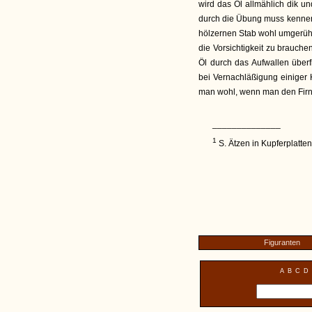
wird das Öl allmählich dik u
durch die Übung muss kennen
hölzernen Stab wohl umgerüh
die Vorsichtigkeit zu brauchen
Öl durch das Aufwallen über
bei Vernachläßigung einiger H
man wohl, wenn man den Firni
______________
1
S. Ätzen in Kupferplatten
Figuranten
A
B
C
D