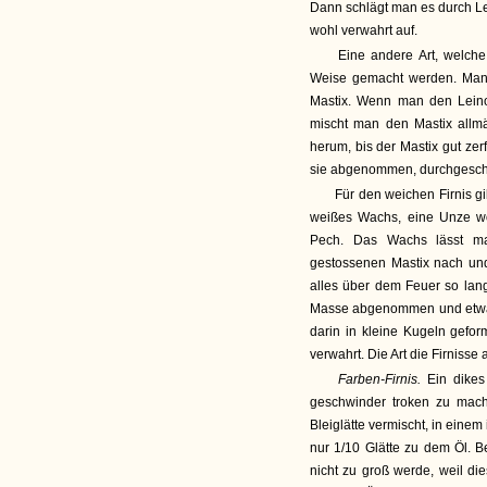
Dann schlägt man es durch L
wohl verwahrt auf.
Eine andere Art, welche 
Weise gemacht werden. Man 
Mastix. Wenn man den Leino
mischt man den Mastix allm
herum, bis der Mastix gut zerf
sie abgenommen, durchgesch
Für den weichen Firnis g
weißes Wachs, eine Unze wo
Pech. Das Wachs lässt ma
gestossenen Mastix nach un
alles über dem Feuer so lang
Masse abgenommen und etwas 
darin in kleine Kugeln gefo
verwahrt. Die Art die Firnisse 
Farben-Firnis.
Ein dikes
geschwinder troken zu mach
Bleiglätte vermischt, in eine
nur 1/10 Glätte zu dem Öl. 
nicht zu groß werde, weil d