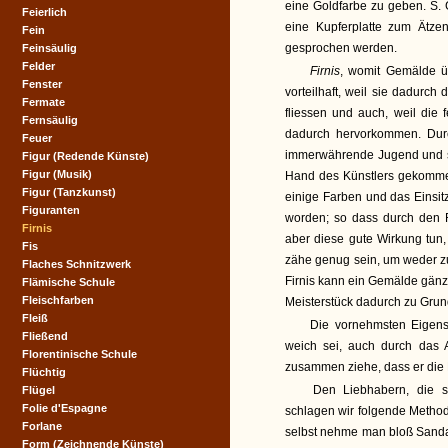
eine Goldfarbe zu geben. S. G
Feierlich
eine Kupferplatte zum Ätze
Fein
gesprochen werden.
Feinsäulig
Felder
Firnis
, womit Gemälde ü
Fenster
vorteilhaft, weil sie dadurch
Fermate
fliessen und auch, weil die 
Fernsäulig
dadurch hervorkommen. Dur
Feuer
immerwährende Jugend und si
Figur (Redende Künste)
Figur (Musik)
Hand des Künstlers gekommen
Figur (Tanzkunst)
einige Farben und das Eins
Figuranten
worden; so dass durch den F
Firnis
aber diese gute Wirkung tun,
Fis
zähe genug sein, um weder z
Flaches Schnitzwerk
Firnis kann ein Gemälde gänz
Flämische Schule
Fleischfarben
Meisterstück dadurch zu Grun
Fleiß
Die vornehmsten Eigensc
Fließend
weich sei, auch durch das A
Florentinische Schule
zusammen ziehe, dass er die 
Flüchtig
Den Liebhabern, die s
Flügel
Folie d'Espagne
schlagen wir folgende Methode
Forlane
selbst nehme man bloß Sanda
Form (Zeichnende Künste)