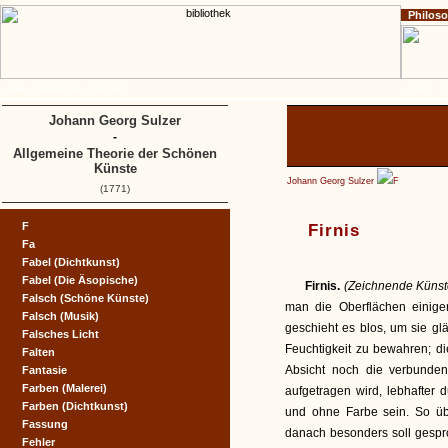
Philos
Home
Impressum
Copyright
A
B
C
D
Johann Georg Sulzer
-
Allgemeine Theorie der Schönen
Künste
Johann Georg Sulzer
F
(1771)
F
Firnis
Fa
Fabel (Dichtkunst)
Fabel (Die Äsopische)
Firnis.
(Zeichnende Küns
Falsch (Schöne Künste)
man die Oberflächen einige
Falsch (Musik)
geschieht es blos, um sie g
Falsches Licht
Feuchtigkeit zu bewahren; d
Falten
Absicht noch die verbunden
Fantasie
Farben (Malerei)
aufgetragen wird, lebhafter 
Farben (Dichtkunst)
und ohne Farbe sein. So üb
Fassung
danach besonders soll gespr
Fehler