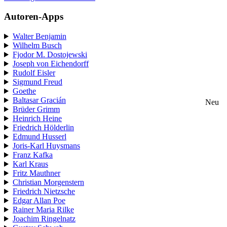
Autoren-Apps
Walter Benjamin
Wilhelm Busch
Fjodor M. Dostojewski
Joseph von Eichendorff
Rudolf Eisler
Sigmund Freud
Goethe
Baltasar Gracián
Neu
Brüder Grimm
Heinrich Heine
Friedrich Hölderlin
Edmund Husserl
Joris-Karl Huysmans
Franz Kafka
Karl Kraus
Fritz Mauthner
Christian Morgenstern
Friedrich Nietzsche
Edgar Allan Poe
Rainer Maria Rilke
Joachim Ringelnatz