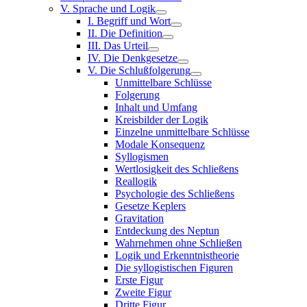
V. Sprache und Logik
I. Begriff und Wort
II. Die Definition
III. Das Urteil
IV. Die Denkgesetze
V. Die Schlußfolgerung
Unmittelbare Schlüsse
Folgerung
Inhalt und Umfang
Kreisbilder der Logik
Einzelne unmittelbare Schlüsse
Modale Konsequenz
Syllogismen
Wertlosigkeit des Schließens
Reallogik
Psychologie des Schließens
Gesetze Keplers
Gravitation
Entdeckung des Neptun
Wahrnehmen ohne Schließen
Logik und Erkenntnistheorie
Die syllogistischen Figuren
Erste Figur
Zweite Figur
Dritte Figur