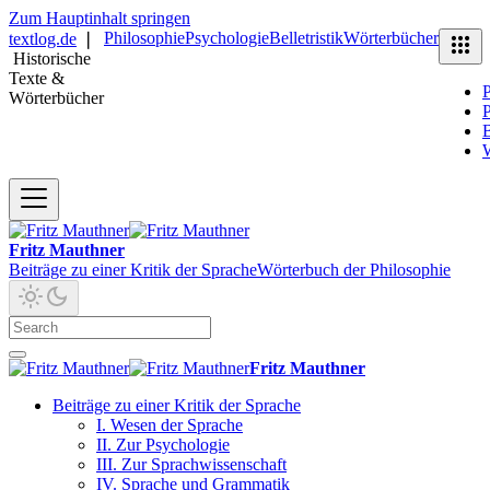
Zum Hauptinhalt springen
Philosophie
Psychologie
Belletristik
Wörterbücher
textlog.de
❘
Historische
Texte &
P
Wörterbücher
P
B
Fritz Mauthner
Beiträge zu einer Kritik der Sprache
Wörterbuch der Philosophie
Fritz Mauthner
Beiträge zu einer Kritik der Sprache
I. Wesen der Sprache
II. Zur Psychologie
III. Zur Sprachwissenschaft
IV. Sprache und Grammatik