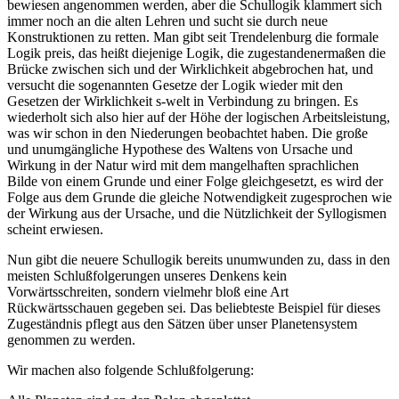
bewiesen angenommen werden, aber die Schullogik klammert sich
immer noch an die alten Lehren und sucht sie durch neue
Konstruktionen zu retten. Man gibt seit Trendelenburg die formale
Logik preis, das heißt diejenige Logik, die zugestandenermaßen die
Brücke zwischen sich und der Wirklichkeit abgebrochen hat, und
versucht die sogenannten Gesetze der Logik wieder mit den
Gesetzen der Wirklichkeit s-welt in Verbindung zu bringen. Es
wiederholt sich also hier auf der Höhe der logischen Arbeitsleistung,
was wir schon in den Niederungen beobachtet haben. Die große
und unumgängliche Hypothese des Waltens von Ursache und
Wirkung in der Natur wird mit dem mangelhaften sprachlichen
Bilde von einem Grunde und einer Folge gleichgesetzt, es wird der
Folge aus dem Grunde die gleiche Notwendigkeit zugesprochen wie
der Wirkung aus der Ursache, und die Nützlichkeit der Syllogismen
scheint erwiesen.
Nun gibt die neuere Schullogik bereits unumwunden zu, dass in den
meisten Schlußfolgerungen unseres Denkens kein
Vorwärtsschreiten, sondern vielmehr bloß eine Art
Rückwärtsschauen gegeben sei. Das beliebteste Beispiel für dieses
Zugeständnis pflegt aus den Sätzen über unser Planetensystem
genommen zu werden.
Wir machen also folgende Schlußfolgerung: