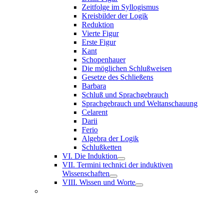
Zeitfolge im Syllogismus
Kreisbilder der Logik
Reduktion
Vierte Figur
Erste Figur
Kant
Schopenhauer
Die möglichen Schlußweisen
Gesetze des Schließens
Barbara
Schluß und Sprachgebrauch
Sprachgebrauch und Weltanschauung
Celarent
Darii
Ferio
Algebra der Logik
Schlußketten
VI. Die Induktion
VII. Termini technici der induktiven
Wissenschaften
VIII. Wissen und Worte