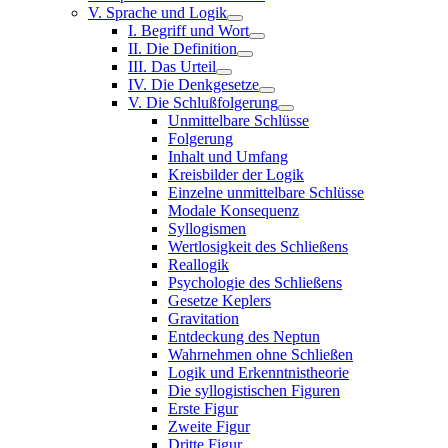
V. Sprache und Logik
I. Begriff und Wort
II. Die Definition
III. Das Urteil
IV. Die Denkgesetze
V. Die Schlußfolgerung
Unmittelbare Schlüsse
Folgerung
Inhalt und Umfang
Kreisbilder der Logik
Einzelne unmittelbare Schlüsse
Modale Konsequenz
Syllogismen
Wertlosigkeit des Schließens
Reallogik
Psychologie des Schließens
Gesetze Keplers
Gravitation
Entdeckung des Neptun
Wahrnehmen ohne Schließen
Logik und Erkenntnistheorie
Die syllogistischen Figuren
Erste Figur
Zweite Figur
Dritte Figur