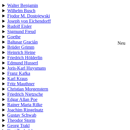
Walter Benjamin
Wilhelm Busch
Fjodor M. Dostojewski
Joseph von Eichendorff
Rudolf Eisler
Sigmund Freud
Goethe
Baltasar Gracián
Neu
Brüder Grimm
Heinrich Heine
Friedrich Hölderlin
Edmund Husserl
Joris-Karl Huysmans
Franz Kafka
Karl Kraus
Fritz Mauthner
Christian Morgenstern
Friedrich Nietzsche
Edgar Allan Poe
Rainer Maria Rilke
Joachim Ringelnatz
Gustav Schwab
Theodor Storm
Georg Trakl