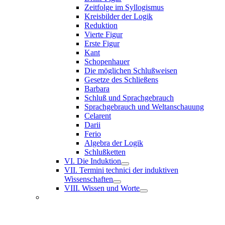
Zeitfolge im Syllogismus
Kreisbilder der Logik
Reduktion
Vierte Figur
Erste Figur
Kant
Schopenhauer
Die möglichen Schlußweisen
Gesetze des Schließens
Barbara
Schluß und Sprachgebrauch
Sprachgebrauch und Weltanschauung
Celarent
Darii
Ferio
Algebra der Logik
Schlußketten
VI. Die Induktion
VII. Termini technici der induktiven
Wissenschaften
VIII. Wissen und Worte