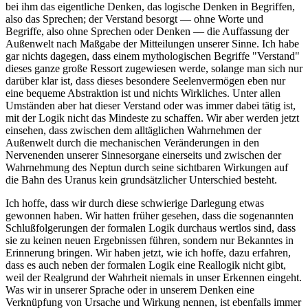
bei ihm das eigentliche Denken, das logische Denken in Begriffen,
also das Sprechen; der Verstand besorgt — ohne Worte und
Begriffe, also ohne Sprechen oder Denken — die Auffassung der
Außenwelt nach Maßgabe der Mitteilungen unserer Sinne. Ich habe
gar nichts dagegen, dass einem mythologischen Begriffe "Verstand"
dieses ganze große Ressort zugewiesen werde, solange man sich nur
darüber klar ist, dass dieses besondere Seelenvermögen eben nur
eine bequeme Abstraktion ist und nichts Wirkliches. Unter allen
Umständen aber hat dieser Verstand oder was immer dabei tätig ist,
mit der Logik nicht das Mindeste zu schaffen. Wir aber werden jetzt
einsehen, dass zwischen dem alltäglichen Wahrnehmen der
Außenwelt durch die mechanischen Veränderungen in den
Nervenenden unserer Sinnesorgane einerseits und zwischen der
Wahrnehmung des Neptun durch seine sichtbaren Wirkungen auf
die Bahn des Uranus kein grundsätzlicher Unterschied besteht.
Ich hoffe, dass wir durch diese schwierige Darlegung etwas
gewonnen haben. Wir hatten früher gesehen, dass die sogenannten
Schlußfolgerungen der formalen Logik durchaus wertlos sind, dass
sie zu keinen neuen Ergebnissen führen, sondern nur Bekanntes in
Erinnerung bringen. Wir haben jetzt, wie ich hoffe, dazu erfahren,
dass es auch neben der formalen Logik eine Reallogik nicht gibt,
weil der Realgrund der Wahrheit niemals in unser Erkennen eingeht.
Was wir in unserer Sprache oder in unserem Denken eine
Verknüpfung von Ursache und Wirkung nennen, ist ebenfalls immer