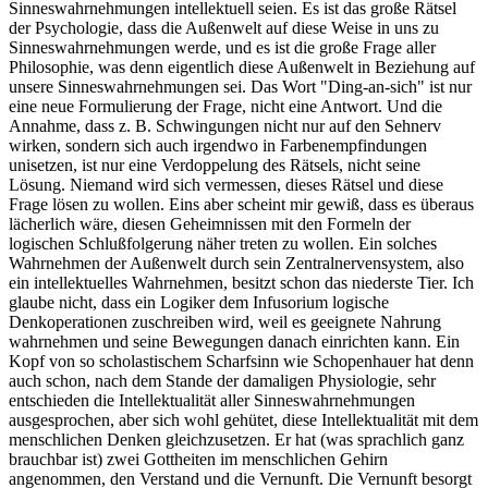
Sinneswahrnehmungen intellektuell seien. Es ist das große Rätsel
der Psychologie, dass die Außenwelt auf diese Weise in uns zu
Sinneswahrnehmungen werde, und es ist die große Frage aller
Philosophie, was denn eigentlich diese Außenwelt in Beziehung auf
unsere Sinneswahrnehmungen sei. Das Wort "Ding-an-sich" ist nur
eine neue Formulierung der Frage, nicht eine Antwort. Und die
Annahme, dass z. B. Schwingungen nicht nur auf den Sehnerv
wirken, sondern sich auch irgendwo in Farbenempfindungen
unisetzen, ist nur eine Verdoppelung des Rätsels, nicht seine
Lösung. Niemand wird sich vermessen, dieses Rätsel und diese
Frage lösen zu wollen. Eins aber scheint mir gewiß, dass es überaus
lächerlich wäre, diesen Geheimnissen mit den Formeln der
logischen Schlußfolgerung näher treten zu wollen. Ein solches
Wahrnehmen der Außenwelt durch sein Zentralnervensystem, also
ein intellektuelles Wahrnehmen, besitzt schon das niederste Tier. Ich
glaube nicht, dass ein Logiker dem Infusorium logische
Denkoperationen zuschreiben wird, weil es geeignete Nahrung
wahrnehmen und seine Bewegungen danach einrichten kann. Ein
Kopf von so scholastischem Scharfsinn wie Schopenhauer hat denn
auch schon, nach dem Stande der damaligen Physiologie, sehr
entschieden die Intellektualität aller Sinneswahrnehmungen
ausgesprochen, aber sich wohl gehütet, diese Intellektualität mit dem
menschlichen Denken gleichzusetzen. Er hat (was sprachlich ganz
brauchbar ist) zwei Gottheiten im menschlichen Gehirn
angenommen, den Verstand und die Vernunft. Die Vernunft besorgt