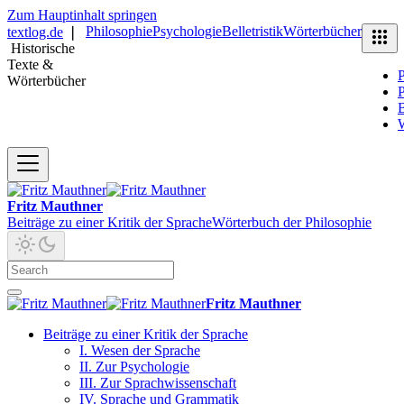
Zum Hauptinhalt springen
Philosophie
Psychologie
Belletristik
Wörterbücher
textlog.de
❘
Historische
Texte &
P
Wörterbücher
P
B
Fritz Mauthner
Beiträge zu einer Kritik der Sprache
Wörterbuch der Philosophie
Fritz Mauthner
Beiträge zu einer Kritik der Sprache
I. Wesen der Sprache
II. Zur Psychologie
III. Zur Sprachwissenschaft
IV. Sprache und Grammatik